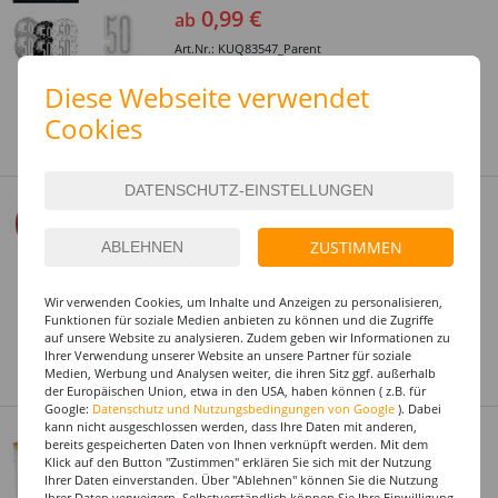
0,99 €
ab
Art.Nr.: KUQ83547_Parent
Dieses Produkt gibt es in
Diese Webseite verwendet
3 Varianten
Cookies
Kennen Sie schon unsere Eigenmarke
PAINT IT EASY
SALE Geburtstags-Serie Verkehrsschild
%
50 - Verschiedene Party-Artikel
0,99 €
ZUSTIMMEN
ab
Art.Nr.: KFO28350_Parent
Wir verwenden Cookies, um Inhalte und Anzeigen zu personalisieren,
Dieses Produkt gibt es in
Funktionen für soziale Medien anbieten zu können und die Zugriffe
auf unsere Website zu analysieren. Zudem geben wir Informationen zu
7 Varianten
Ihrer Verwendung unserer Website an unsere Partner für soziale
Medien, Werbung und Analysen weiter, die ihren Sitz ggf. außerhalb
Kennen Sie schon unsere Eigenmarke
WOOOOZY
der Europäischen Union, etwa in den USA, haben können ( z.B. für
Google:
Datenschutz und Nutzungsbedingungen von Google
). Dabei
Geldbox 50. Geburtstag, gold-weiß,
kann nicht ausgeschlossen werden, dass Ihre Daten mit anderen,
bereits gespeicherten Daten von Ihnen verknüpft werden. Mit dem
20x20x20 cm
Klick auf den Button "Zustimmen" erklären Sie sich mit der Nutzung
Auf Lager
Ihrer Daten einverstanden. Über "Ablehnen" können Sie die Nutzung
Ihrer Daten verweigern. Selbstverständlich können Sie Ihre Einwilligung