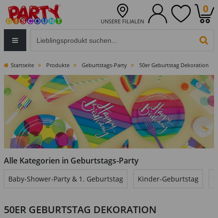
0
UNSERE FILIALEN
Eingabefeld für die Produktsuche im Header
PR
Startseite
Produkte
Geburtstags-Party
50er Geburtstag Dekoration
Alle Kategorien in Geburtstags-Party
Baby-Shower-Party & 1. Geburtstag
Kinder-Geburtstag
1
50ER GEBURTSTAG DEKORATION