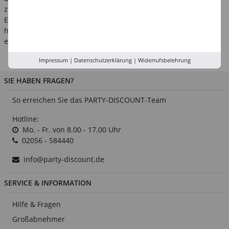
zur Verfügung. Wir möchten sicherstellen, dass du mit deinem
Einkauf zufrieden bist und eine fantastische Geburtstagsfeier
hast. Feiere deinen 50. Geburtstag mit Stil und mache ihn zu
einem unvergesslichen Meilenstein in deinem Leben.
Impressum
|
Datenschutzerklärung
|
Widerrufsbelehrung
SIE HABEN FRAGEN?
So erreichen Sie das PARTY-DISCOUNT-Team
Hotline:
Mo. - Fr. von 8.00 - 17.00 Uhr
02056 - 584440
info@party-discount.de
SERVICE & INFORMATION
Hilfe & Fragen
Großabnehmer