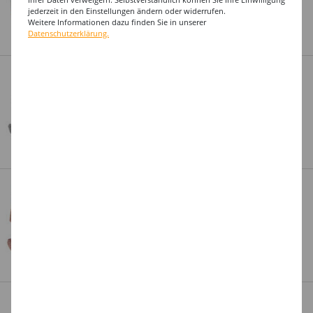
9,99 €
jederzeit in den Einstellungen ändern oder widerrufen.
Weitere Informationen dazu finden Sie in unserer
Art.Nr.: KSX6186-50
Datenschutzerklärung.
Entdecken Sie hier viele tolle Angebote
NEU Aufsteller Geburtstags-Zahl 50,
NEU
glitter-silber, ca. 10cm
Auf Lager
3,99 €
Art.Nr.: KSX4752-50
Top-Marken zu kleinen Preisen
NEU Aufsteller Geburtstags-Zahl 50,
NEU
glitter-rosé-gold, ca. 10cm
Auf Lager
3,99 €
Art.Nr.: KSX6915-50
Auswahl aus über 50.000 Produkten
NEU Aufsteller Geburtstags-Zahl 50,
NEU
glitter-gold, ca. 10cm