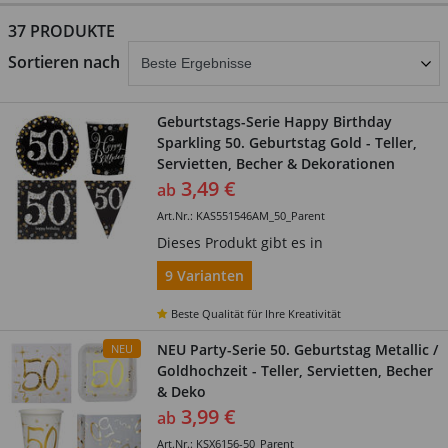
37 PRODUKTE
abschicken
Sortieren nach
Geburtstags-Serie Happy Birthday
Sparkling 50. Geburtstag Gold - Teller,
Servietten, Becher & Dekorationen
3,49 €
ab
Art.Nr.: KAS551546AM_50_Parent
Dieses Produkt gibt es in
9 Varianten
Beste Qualität für Ihre Kreativität
NEU Party-Serie 50. Geburtstag Metallic /
NEU
Goldhochzeit - Teller, Servietten, Becher
& Deko
3,99 €
ab
Art.Nr.: KSX6156-50_Parent