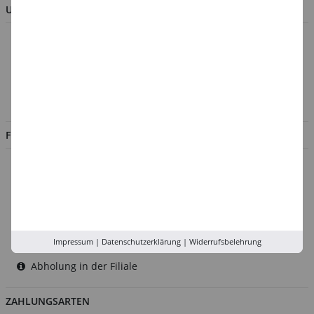
UNTERNEHMEN
Über uns
Kontakt
Impressum
Jobs
FILIALEN
Düsseldorf
Köln
Rhein-Ruhr
Versand-Zentrale
Impressum
|
Datenschutzerklärung
|
Widerrufsbelehrung
Service
Abholung in der Filiale
ZAHLUNGSARTEN