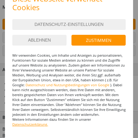
Cookies
MENGE
IN DEN WARENKORB
ARTIKEL AUF WUNSCHLISTE SETZEN
ZUSTIMMEN
SEITE DRUCKEN
Wir verwenden Cookies, um Inhalte und Anzeigen zu personalisieren,
Funktionen für soziale Medien anbieten zu können und die Zugriffe
auf unsere Website zu analysieren. Zudem geben wir Informationen zu
ARTIKEL MERKMALE & DETAILS
Ihrer Verwendung unserer Website an unsere Partner für soziale
Medien, Werbung und Analysen weiter, die ihren Sitz ggf. außerhalb
der Europäischen Union, etwa in den USA, haben können ( z.B. für
Praktische und hygienische Ballonpumpe
Google:
Datenschutz und Nutzungsbedingungen von Google
). Dabei
Für alle gängigen Latexballons geeignet
kann nicht ausgeschlossen werden, dass Ihre Daten mit anderen,
bereits gespeicherten Daten von Ihnen verknüpft werden. Mit dem
Zeitsparend und effizient
Klick auf den Button "Zustimmen" erklären Sie sich mit der Nutzung
Länge: 29 cm
Ihrer Daten einverstanden. Über "Ablehnen" können Sie die Nutzung
Ihrer Daten verweigern. Selbstverständlich können Sie Ihre Einwilligung
jederzeit in den Einstellungen ändern oder widerrufen.
BESCHREIBUNG
Weitere Informationen dazu finden Sie in unserer
Datenschutzerklärung.
Bevor Ihnen die Puste ausgeht greifen Sie doch direkt zur
Ballonpumpe! Mit wenigen Handgriffen lassen sich so ganz