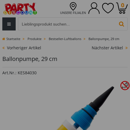
0
UNSERE FILIALEN
Eingabefeld für die Produktsuche im Header
PR
Startseite
Produkte
Bestseller-Luftballons
Ballonpumpe, 29 cm
Vorheriger Artikel
Nächster Artikel
Ballonpumpe, 29 cm
Art.Nr.: KES84030