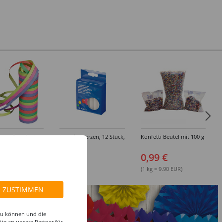
ange Standard,
Lampionkerzen, 12 Stück,
Konfetti Beutel mit 100 g
icher - Einzeln
9 cm
arpacks
 €
3,49 €
0,99 €
(1 kg = 9.90 EUR)
ZUSTIMMEN
 zu können und die
te an unsere Partner für