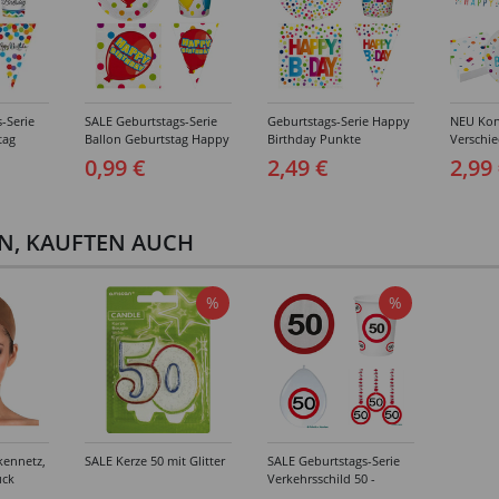
-Serie
SALE Geburtstags-Serie
Geburtstags-Serie Happy
NEU Konf
tag
Ballon Geburtstag Happy
Birthday Punkte
Verschi
Teller,
Birthday - Teller,
Geburtstag - Teller,
Geburtst
0,99 €
2,49 €
2,99
er &
Servietten, Becher &
Servietten, Becher &
Deko
Deko
EN, KAUFTEN AUCH
%
%
kennetz,
SALE Kerze 50 mit Glitter
SALE Geburtstags-Serie
ück
Verkehrsschild 50 -
Verschiedene Party-