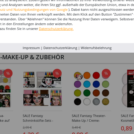
 und Analysen weiter, die ihren Sitz ggf. außerhalb der Europäischen Union, etwa in 
hutz und Nutzungsbedingungen von Google
). Dabei kann nicht ausgeschlossen werden
herten Daten von Ihnen verknüpft werden. Mit dem Klick auf den Button "Zustimmen" er
verstanden. Über "Ablehnen" können Sie die Nutzung Ihrer Daten verweigern. Selbstver
eit in den Einstellungen ändern oder widerrufen.
azu finden Sie in unserer
Datenschutzerklärung.
Impressum
|
Datenschutzerklärung
|
Widerrufsbelehrung
I-MAKE-UP & ZUBEHÖR
%
%
%
ua-
SALE Fantasy
SALE Fantasy Theater-
SALE Fan
ke auf
Schminkstifte-Sets -
Make-Up / Creme-
Kosmeti
kästen /
Verschiedene
Schminke auf Fettbasis,
Verschie
0,89
2,99 €
3,49 €
hiedene
Ausführungen
25g - Verschiedene