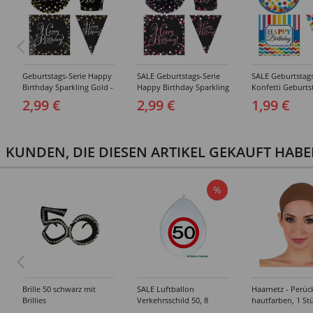
Geburtstags-Serie Happy
SALE Geburtstags-Serie
SALE Geburtstags
Birthday Sparkling Gold -
Happy Birthday Sparkling
Konfetti Geburts
Teller, Servietten, Becher
Pink - Teller, Servietten,
Happy Birthday - 
2,99 €
2,99 €
1,99 €
& Dekorationen
Becher & Dekorationen
Servietten, Bech
Deko
KUNDEN, DIE DIESEN ARTIKEL GEKAUFT HAB
%
Brille 50 schwarz mit
SALE Luftballon
Haarnetz - Perüc
Brillies
Verkehrsschild 50, 8
hautfarben, 1 St
Stück