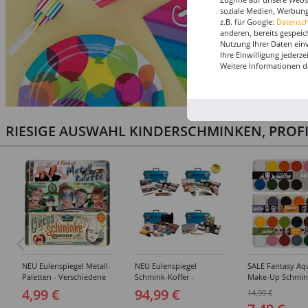
soziale Medien, Werbung
z.B. für Google:
Datensc
anderen, bereits gespeic
Nutzung Ihrer Daten ein
Ihre Einwilligung jederz
Weitere Informationen d
RIESIGE AUSWAHL KINDERSCHMINKEN, PROF
NEU Eulenspiegel Metall-
NEU Eulenspiegel
SALE Fantasy Aq
Paletten - Verschiedene
Schmink-Koffer -
Make-Up Schmin
Sets
Verschiedene
Wasserbasis, Mal
4,99 €
94,99 €
14,99 €
Ausführungen
Paletten - Versc