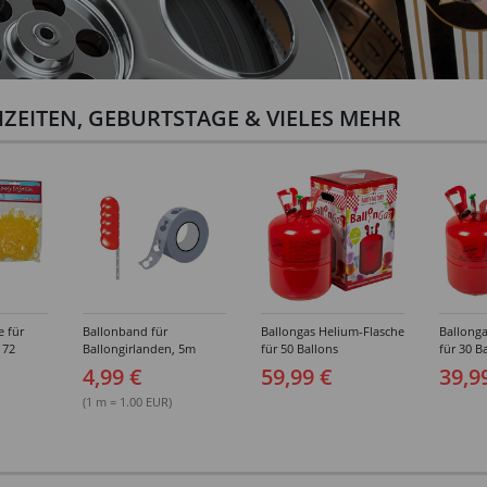
ZEITEN, GEBURTSTAGE & VIELES MEHR
e für
Ballonband für
Ballongas Helium-Flasche
Ballonga
 72
Ballongirlanden, 5m
für 50 Ballons
für 30 B
Deko-Band aus PVC
4,99 €
59,99 €
39,9
(1 m = 1.00 EUR)