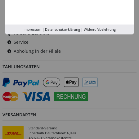
Düsseldorf
Köln
Rhein-Ruhr
Impressum
|
Datenschutzerklärung
|
Widerrufsbelehrung
Versand-Zentrale
Service
Abholung in der Filiale
ZAHLUNGSARTEN
VERSANDARTEN
Standard-Versand
Innerhalb Deutschland: 6,99 €
Ab 69,- € Versandkostenfrei