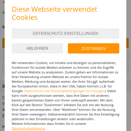
Premium
-Lieferung verfügbar
Diese Webseite verwendet
Auf Lager
Cookies
MENGE
IN DEN WARENKORB
ZUSTIMMEN
ARTIKEL AUF WUNSCHLISTE SETZEN
Wir verwenden Cookies, um Inhalte und Anzeigen zu personalisieren,
Funktionen für soziale Medien anbieten zu können und die Zugriffe
SEITE DRUCKEN
auf unsere Website zu analysieren. Zudem geben wir Informationen zu
Ihrer Verwendung unserer Website an unsere Partner für soziale
Medien, Werbung und Analysen weiter, die ihren Sitz ggf. außerhalb
BESCHREIBUNG
der Europäischen Union, etwa in den USA, haben können ( z.B. für
Google:
Datenschutz und Nutzungsbedingungen von Google
). Dabei
kann nicht ausgeschlossen werden, dass Ihre Daten mit anderen,
Dekorieren und Streuen nach Herzenslust. Inhalt: 14 g.
bereits gespeicherten Daten von Ihnen verknüpft werden. Mit dem
Verwandte Suchbegriffe: goldhochzeit, dekoration, confetti
Klick auf den Button "Zustimmen" erklären Sie sich mit der Nutzung
Achtung! Nicht für Kinder unter 3 Jahren geeignet.
Ihrer Daten einverstanden. Über "Ablehnen" können Sie die Nutzung
Ihrer Daten verweigern. Selbstverständlich können Sie Ihre Einwilligung
Erstickungsgefahr wegen verschluckbarer Kleinteile.
jederzeit in den Einstellungen ändern oder widerrufen.
Weitere Informationen dazu finden Sie in unserer
Hinweis:
Abgebildetes weiteres Zubehör ist nicht im
Datenschutzerklärung.