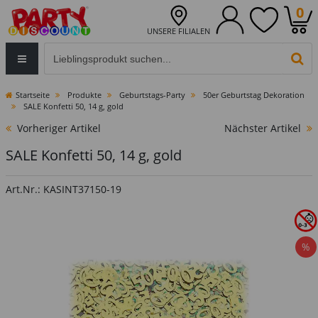
0
UNSERE FILIALEN
Eingabefeld für die Produktsuche im Header
PR
Startseite
Produkte
Geburtstags-Party
50er Geburtstag Dekoration
SALE Konfetti 50, 14 g, gold
Vorheriger Artikel
Nächster Artikel
SALE Konfetti 50, 14 g, gold
Art.Nr.: KASINT37150-19
%