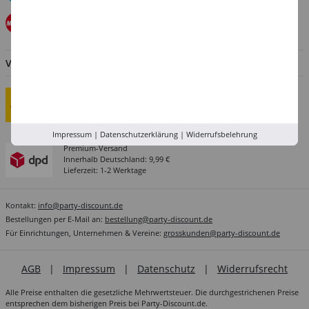
VERSANDARTEN
Standard-Versand
Innerhalb Deutschland: 6,99 €
Ab 69,- € Versandkostenfrei
Lieferzeit: 2-3 Werktage
Impressum
|
Datenschutzerklärung
|
Widerrufsbelehrung
Premium-Versand
Innerhalb Deutschland: 9,99 €
Lieferzeit: 1-2 Werktage
Kontakt:
info@party-discount.de
Bestellungen per E-Mail an:
bestellung@party-discount.de
Für Einrichtungen, Unternehmen & Vereine:
grosskunden@party-discount.de
AGB
|
Impressum
|
Datenschutz
|
Widerrufsrecht
Alle Preise enthalten die gesetzliche Mehrwertsteuer. Die durchgestrichenen Preise
entsprechen dem bisherigen Preis bei Party-Discount.de.