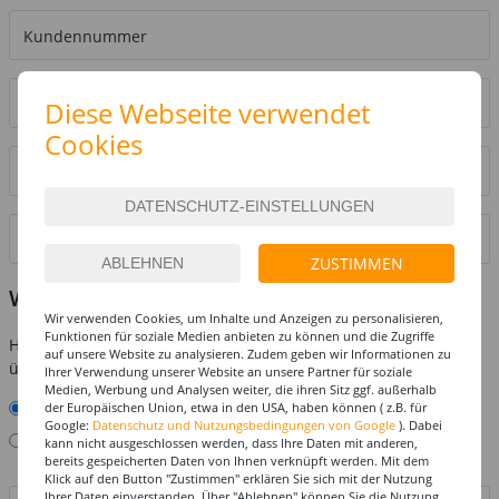
Diese Webseite verwendet
Cookies
ZUSTIMMEN
Widerruf
Wir verwenden Cookies, um Inhalte und Anzeigen zu personalisieren,
Funktionen für soziale Medien anbieten zu können und die Zugriffe
Hiermit widerrufe ich den von mir abgeschlossenen Vertrag
auf unsere Website zu analysieren. Zudem geben wir Informationen zu
über den Kauf
Ihrer Verwendung unserer Website an unsere Partner für soziale
Medien, Werbung und Analysen weiter, die ihren Sitz ggf. außerhalb
der Europäischen Union, etwa in den USA, haben können ( z.B. für
einer kompletten Bestellung
Google:
Datenschutz und Nutzungsbedingungen von Google
). Dabei
mehrere Teile einer Bestellung
kann nicht ausgeschlossen werden, dass Ihre Daten mit anderen,
bereits gespeicherten Daten von Ihnen verknüpft werden. Mit dem
Klick auf den Button "Zustimmen" erklären Sie sich mit der Nutzung
Bemerkungen
Ihrer Daten einverstanden. Über "Ablehnen" können Sie die Nutzung