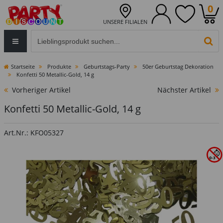
0
UNSERE FILIALEN
Eingabefeld für die Produktsuche im Header
PR
Startseite
Produkte
Geburtstags-Party
50er Geburtstag Dekoration
Konfetti 50 Metallic-Gold, 14 g
Vorheriger Artikel
Nächster Artikel
Konfetti 50 Metallic-Gold, 14 g
Art.Nr.: KFO05327