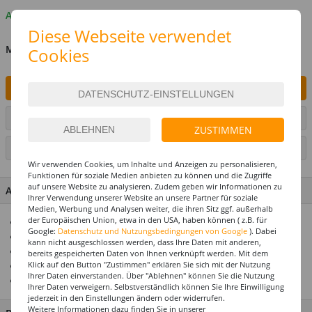
Auf Lager
Diese Webseite verwendet
MENGE
Cookies
IN DEN WARENKORB
ARTIKEL AUF WUNSCHLISTE SETZEN
ZUSTIMMEN
SEITE DRUCKEN
Wir verwenden Cookies, um Inhalte und Anzeigen zu personalisieren,
Funktionen für soziale Medien anbieten zu können und die Zugriffe
auf unsere Website zu analysieren. Zudem geben wir Informationen zu
ARTIKEL MERKMALE & DETAILS
Ihrer Verwendung unserer Website an unsere Partner für soziale
Medien, Werbung und Analysen weiter, die ihren Sitz ggf. außerhalb
der Europäischen Union, etwa in den USA, haben können ( z.B. für
Für die perfekte Geburtstagsparty
Google:
Datenschutz und Nutzungsbedingungen von Google
). Dabei
Alle Artikel abgestimmt im Design
kann nicht ausgeschlossen werden, dass Ihre Daten mit anderen,
Premium-Qualität
bereits gespeicherten Daten von Ihnen verknüpft werden. Mit dem
Klick auf den Button "Zustimmen" erklären Sie sich mit der Nutzung
Top-Preis-Leistungsverhältnis
Ihrer Daten einverstanden. Über "Ablehnen" können Sie die Nutzung
Einer unserer Top-Seller
Ihrer Daten verweigern. Selbstverständlich können Sie Ihre Einwilligung
jederzeit in den Einstellungen ändern oder widerrufen.
Weitere Informationen dazu finden Sie in unserer