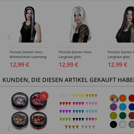
Perücke Damen Hexe
Perücke Damen Hexe
Perücke Damen 
Mittelscheitel superlang
Langhaar glatt,
Langhaar glatt,
de Luxe mit weißer
Mittelscheitel, weiß
Mittelscheitel, s
12,99 €
12,99 €
12,99 €
Strähne, schwarz
KUNDEN, DIE DIESEN ARTIKEL GEKAUFT HAB
%