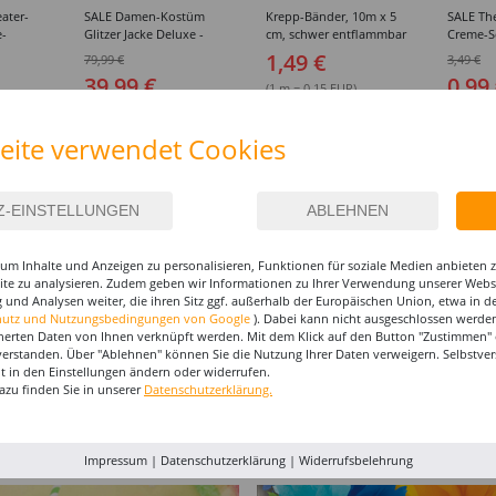
ater-
SALE Damen-Kostüm
Krepp-Bänder, 10m x 5
SALE Th
e-
Glitzer Jacke Deluxe -
cm, schwer entflammbar
Creme-S
tbasis,
Verschiedene Größen
- Verschiedene Farben
Fettbasis
1,49 €
79,99 €
3,49 €
ne
(XS-XXL)
Verschi
39,99 €
0,99
Karneva
(1 m = 0.15 EUR)
)
(1 kg = 
eite verwendet Cookies
IEREN
um Inhalte und Anzeigen zu personalisieren, Funktionen für soziale Medien anbieten
site zu analysieren. Zudem geben wir Informationen zu Ihrer Verwendung unserer Websi
 und Analysen weiter, die ihren Sitz ggf. außerhalb der Europäischen Union, etwa in 
hutz und Nutzungsbedingungen von Google
). Dabei kann nicht ausgeschlossen werden
herten Daten von Ihnen verknüpft werden. Mit dem Klick auf den Button "Zustimmen" er
verstanden. Über "Ablehnen" können Sie die Nutzung Ihrer Daten verweigern. Selbstver
eit in den Einstellungen ändern oder widerrufen.
GEL
NEU EULENSPIEGEL
NEU EULENSPIEGEL
NEU EU
azu finden Sie in unserer
Datenschutzerklärung.
inke, 20
Profi-Aqua-Schminke, 20
Profi-Aqua-Schminke, 20
Profi-A
ml, Gelb- / Orange-Töne -
ml, Braun-Töne -
ml, Blau
7,99 €
7,99 €
7,99
rben
Verschiedene Farben
Verschiedene Farben
Verschi
(1 l = 399.50 EUR)
(1 l = 399.50 EUR)
(1 l = 39
Impressum
|
Datenschutzerklärung
|
Widerrufsbelehrung