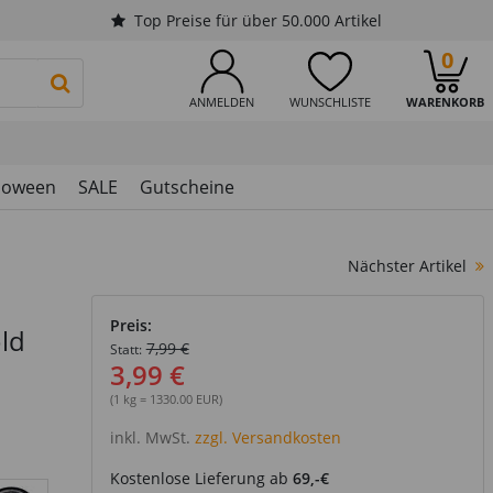
Top Preise für über 50.000 Artikel
0
PRODUKTSUCHE STARTEN
ANMELDEN
WUNSCHLISTE
WARENKORB
loween
SALE
Gutscheine
Nächster Artikel
Preis:
ld
7,99 €
Statt:
3,99 €
(1 kg = 1330.00 EUR)
inkl. MwSt.
zzgl. Versandkosten
Kostenlose Lieferung ab
69,-€