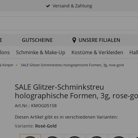
Versand & Zahlung
tsuche im Header
E
GUTSCHEINE
UNSERE FILIALEN
llons
Schminke & Make-Up
Kostüme & Verkleiden
Hal
 & Körper
SALE Glitzer-Schminkstreu holographische Formen, 3g, rose-gold
SALE Glitzer-Schminkstreu
holographische Formen, 3g, rose-go
Art.Nr.: KMOG05158
Diesen Artikel gibt es in verschiedenen Varianten:
Variante:
Rosé-Gold