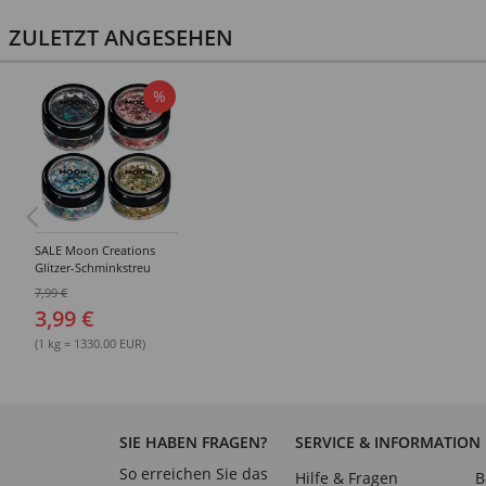
ZULETZT ANGESEHEN
%
SALE Moon Creations
Glitzer-Schminkstreu
holographische Formen,
7,99 €
3g - Verschiedene Farben
3,99 €
(1 kg = 1330.00 EUR)
SIE HABEN FRAGEN?
SERVICE & INFORMATION
So erreichen Sie das
Hilfe & Fragen
B