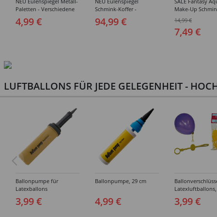
NEU Eulenspiegel Metall-
NEU Eulenspiegel
SALE Fantasy Aq
Paletten - Verschiedene
Schmink-Koffer -
Make-Up Schmin
Sets
Verschiedene
Wasserbasis, Mal
4,99 €
94,99 €
14,99 €
Ausführungen
Paletten - Versc
7,49 €
Ausführungen
LUFTBALLONS FÜR JEDE GELEGENHEIT - HOCH
Ballonpumpe für
Ballonpumpe, 29 cm
Ballonverschlüss
Latexballons
Latexluftballons,
Stück
3,99 €
4,99 €
3,99 €