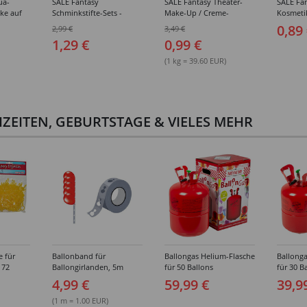
ua-
SALE Fantasy
SALE Fantasy Theater-
SALE Fan
ke auf
Schminkstifte-Sets -
Make-Up / Creme-
Kosmeti
kästen /
Verschiedene
Schminke auf Fettbasis,
Verschie
0,89
2,99 €
3,49 €
hiedene
Ausführungen
25g - Verschiedene
1,29 €
0,99 €
Karnevalsfarben
(1 kg = 39.60 EUR)
ZEITEN, GEBURTSTAGE & VIELES MEHR
e für
Ballonband für
Ballongas Helium-Flasche
Ballonga
 72
Ballongirlanden, 5m
für 50 Ballons
für 30 B
Deko-Band aus PVC
4,99 €
59,99 €
39,9
(1 m = 1.00 EUR)