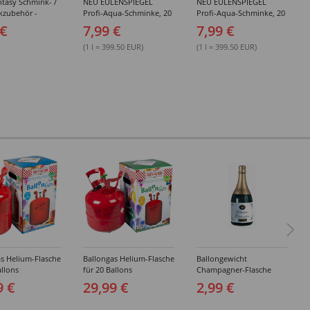
tasy Schmink- /
NEU EULENSPIEGEL
NEU EULENSPIEGEL
kzubehör -
Profi-Aqua-Schminke, 20
Profi-Aqua-Schminke, 20
dene Artikel
ml, Weiß- / Schwarz- &
ml, Rot-Töne -
 €
7,99 €
7,99 €
Grau-Töne -
Verschiedene Farben
Verschiedene Farben
(1 l = 399.50 EUR)
(1 l = 399.50 EUR)
s Helium-Flasche
Ballongas Helium-Flasche
Ballongewicht
allons
für 20 Ballons
Champagner-Flasche
9 €
29,99 €
2,99 €