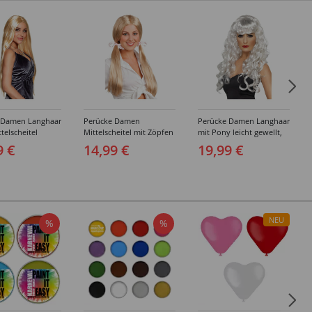
 Damen Langhaar
Perücke Damen
Perücke Damen Langhaar
ttelscheitel
Mittelscheitel mit Zöpfen
mit Pony leicht gewellt,
g, blond
und rosa Schleifen
Siren, weiß
9 €
14,99 €
19,99 €
Schoolgirl, blond
NEU
%
%