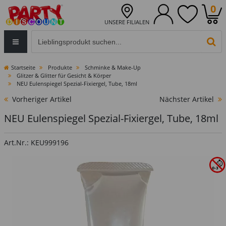
0
UNSERE FILIALEN
Eingabefeld für die Produktsuche im Header
PR
Startseite
Produkte
Schminke & Make-Up
Glitzer & Glitter für Gesicht & Körper
NEU Eulenspiegel Spezial-Fixiergel, Tube, 18ml
Vorheriger Artikel
Nächster Artikel
NEU Eulenspiegel Spezial-Fixiergel, Tube, 18ml
Art.Nr.: KEU999196