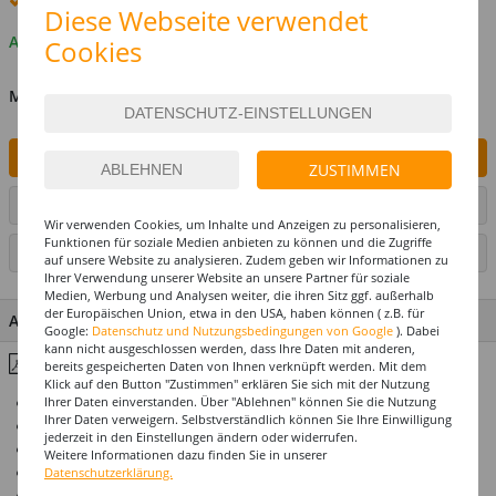
Premium
-Lieferung verfügbar
Diese Webseite verwendet
Auf Lager
Cookies
MENGE
IN DEN WARENKORB
ZUSTIMMEN
ARTIKEL AUF WUNSCHLISTE SETZEN
Wir verwenden Cookies, um Inhalte und Anzeigen zu personalisieren,
Funktionen für soziale Medien anbieten zu können und die Zugriffe
SEITE DRUCKEN
auf unsere Website zu analysieren. Zudem geben wir Informationen zu
Ihrer Verwendung unserer Website an unsere Partner für soziale
Medien, Werbung und Analysen weiter, die ihren Sitz ggf. außerhalb
der Europäischen Union, etwa in den USA, haben können ( z.B. für
ARTIKEL MERKMALE & DETAILS
Google:
Datenschutz und Nutzungsbedingungen von Google
). Dabei
kann nicht ausgeschlossen werden, dass Ihre Daten mit anderen,
Inhaltsstoffe & Hinweise
bereits gespeicherten Daten von Ihnen verknüpft werden. Mit dem
Klick auf den Button "Zustimmen" erklären Sie sich mit der Nutzung
Top-Preis-Leistungsverhältnis
Ihrer Daten einverstanden. Über "Ablehnen" können Sie die Nutzung
Ihrer Daten verweigern. Selbstverständlich können Sie Ihre Einwilligung
Zur Verwendung mit Streuglitzer
jederzeit in den Einstellungen ändern oder widerrufen.
Sehr ergiebig
Weitere Informationen dazu finden Sie in unserer
Hergestellt in Deutschland
Datenschutzerklärung.