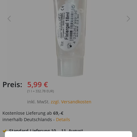
Preis:
5,99 €
(1 l = 332.78 EUR)
inkl. MwSt.
zzgl. Versandkosten
Kostenlose Lieferung ab
69,-€
innerhalb Deutschlands -
Details
Standard-Lieferung
10. - 11. August