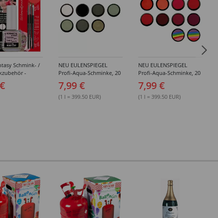
tasy Schmink- /
NEU EULENSPIEGEL
NEU EULENSPIEGEL
kzubehör -
Profi-Aqua-Schminke, 20
Profi-Aqua-Schminke, 20
dene Artikel
ml, Weiß- / Schwarz- &
ml, Rot-Töne -
 €
7,99 €
7,99 €
Grau-Töne -
Verschiedene Farben
Verschiedene Farben
(1 l = 399.50 EUR)
(1 l = 399.50 EUR)