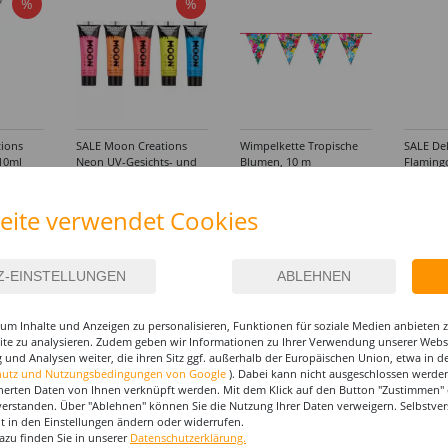
%
%
ions
SALE Moon Creations
Wimpelkette Tropische
SALE Dek
 10ml
Neon UV-Gesichts- und
Blumen, 10 m
Flamingo
Körperschminke 12ml -
3,99 €
4,49 €
2,49 €
Verschiedene Farbtöne
1,99 €
1,49
(1 m = 0.40 EUR)
eite verwendet Cookies
(1 l = 165.83 EUR)
IEREN
um Inhalte und Anzeigen zu personalisieren, Funktionen für soziale Medien anbieten
site zu analysieren. Zudem geben wir Informationen zu Ihrer Verwendung unserer Websi
 und Analysen weiter, die ihren Sitz ggf. außerhalb der Europäischen Union, etwa in 
hutz und Nutzungsbedingungen von Google
). Dabei kann nicht ausgeschlossen werden
herten Daten von Ihnen verknüpft werden. Mit dem Klick auf den Button "Zustimmen" er
verstanden. Über "Ablehnen" können Sie die Nutzung Ihrer Daten verweigern. Selbstver
eit in den Einstellungen ändern oder widerrufen.
azu finden Sie in unserer
Datenschutzerklärung.