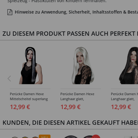
Spielzeug - Plastiktüten von Kindern fernhalten.
Hinweise zu Anwendung, Sicherheit, Inhaltsstoffen & Best
ZU DIESEM PRODUKT PASSEN AUCH PERFEKT D
Perücke Damen Hexe
Perücke Damen Hexe
Perücke Damen 
Mittelscheitel superlang
Langhaar glatt,
Langhaar glatt,
de Luxe mit weißer
Mittelscheitel, weiß
Mittelscheitel, s
12,99 €
12,99 €
12,99 €
Strähne, schwarz
KUNDEN, DIE DIESEN ARTIKEL GEKAUFT HAB
NEU