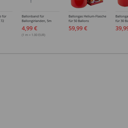
e für
Ballonband für
Ballongas Helium-Flasche
Ballonga
 72
Ballongirlanden, 5m
für 50 Ballons
für 30 B
Deko-Band aus PVC
4,99 €
59,99 €
39,9
(1 m = 1.00 EUR)