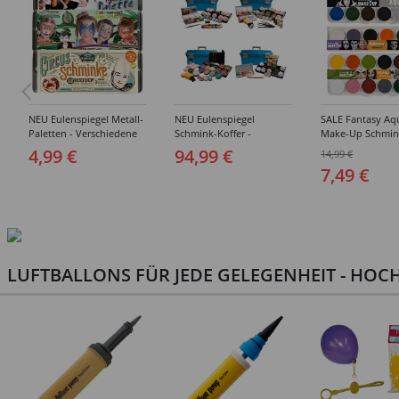
NEU Eulenspiegel Metall-
NEU Eulenspiegel
SALE Fantasy Aq
Paletten - Verschiedene
Schmink-Koffer -
Make-Up Schmin
Sets
Verschiedene
Wasserbasis, Mal
4,99 €
94,99 €
14,99 €
Ausführungen
Paletten - Versc
7,49 €
Ausführungen
LUFTBALLONS FÜR JEDE GELEGENHEIT - HOCH