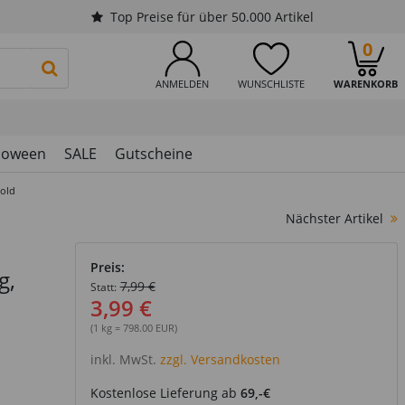
Top Preise für über 50.000 Artikel
0
PRODUKTSUCHE STARTEN
ANMELDEN
WUNSCHLISTE
WARENKORB
loween
SALE
Gutscheine
gold
Nächster Artikel
Preis:
g,
7,99 €
Statt:
3,99 €
(1 kg = 798.00 EUR)
inkl. MwSt.
zzgl. Versandkosten
Kostenlose Lieferung ab
69,-€