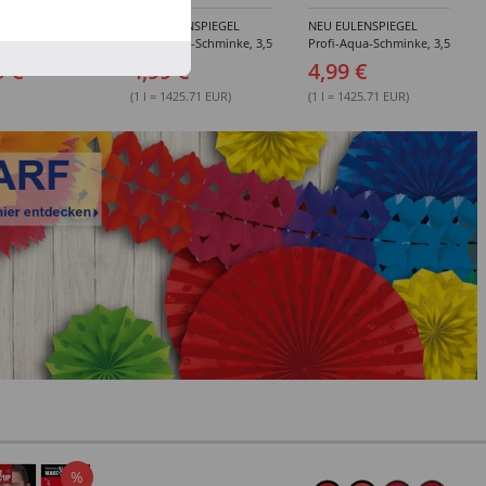
enspiegel
NEU EULENSPIEGEL
NEU EULENSPIEGEL
Sets -
Profi-Aqua-Schminke, 3,5
Profi-Aqua-Schminke, 3,5
edene
ml, Weiß- / Schwarz- &
ml, Rot-Töne -
9 €
4,99 €
4,99 €
ungen
Grau-Töne -
Verschiedene Farben
Verschiedene Farben
(1 l = 1425.71 EUR)
(1 l = 1425.71 EUR)
%