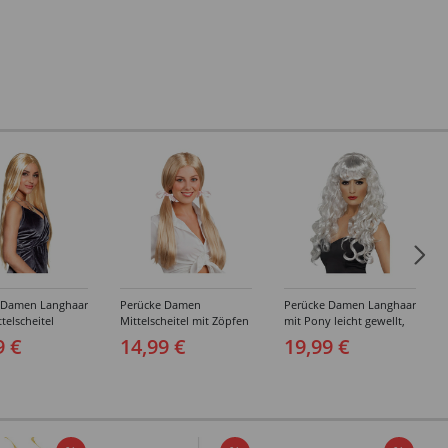
 Damen Langhaar
Perücke Damen
Perücke Damen Langhaar
ttelscheitel
Mittelscheitel mit Zöpfen
mit Pony leicht gewellt,
g, blond
und rosa Schleifen
Siren, weiß
9 €
14,99 €
19,99 €
Schoolgirl, blond