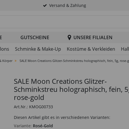
Versand & Zahlung
tsuche im Header
E
GUTSCHEINE
UNSERE FILIALEN
llons
Schminke & Make-Up
Kostüme & Verkleiden
Hal
 & Körper
SALE Moon Creations Glitzer-Schminkstreu holographisch, fein, 5g, rose-
SALE Moon Creations Glitzer-
Schminkstreu holographisch, fein, 5
rose-gold
Art.Nr.: KMOG00733
Diesen Artikel gibt es in verschiedenen Varianten:
Variante:
Rosé-Gold