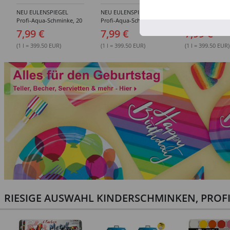
NEU EULENSPIEGEL
NEU EULENSPIEGEL
NEU EULENSPIE
Profi-Aqua-Schminke, 20
Profi-Aqua-Schminke, 20
Profi-Aqua-Schm
ml, Haut-Töne -
ml, Grün-Töne -
ml, Gelb- / Oran
7,99 €
7,99 €
7,99 €
Verschiedene Farben
Verschiedene Farben
Verschiedene Fa
(1 l = 399.50 EUR)
(1 l = 399.50 EUR)
(1 l = 399.50 EUR)
RIESIGE AUSWAHL KINDERSCHMINKEN, PROF