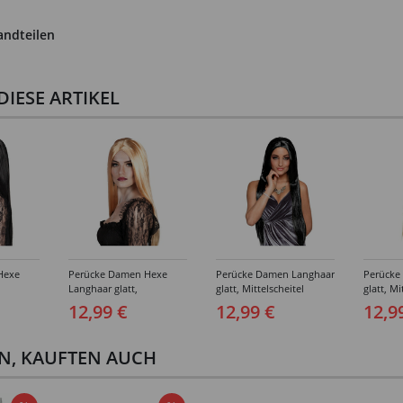
andteilen
IESE ARTIKEL
Hexe
Perücke Damen Hexe
Perücke Damen Langhaar
Perücke
Langhaar glatt,
glatt, Mittelscheitel
glatt, Mi
chwarz
Mittelscheitel, blond
Charming, schwarz
Charmin
12,99 €
12,99 €
12,9
EN, KAUFTEN AUCH