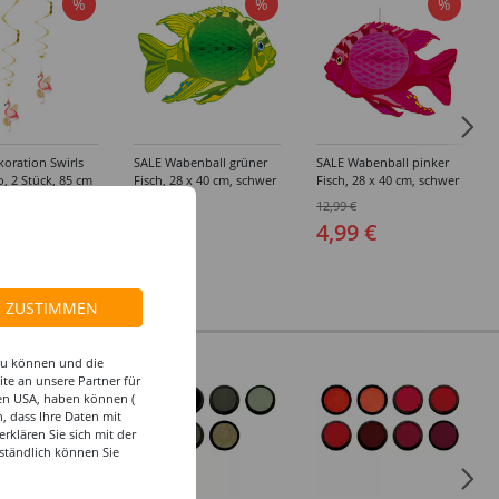
%
%
%
oration Swirls
SALE Wabenball grüner
SALE Wabenball pinker
, 2 Stück, 85 cm
Fisch, 28 x 40 cm, schwer
Fisch, 28 x 40 cm, schwer
entflammbar
entflammbar
12,99 €
12,99 €
 €
4,99 €
4,99 €
ZUSTIMMEN
 zu können und die
te an unsere Partner für
den USA, haben können (
, dass Ihre Daten mit
klären Sie sich mit der
ständlich können Sie