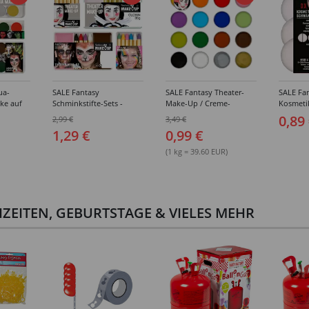
ua-
SALE Fantasy
SALE Fantasy Theater-
SALE Fan
ke auf
Schminkstifte-Sets -
Make-Up / Creme-
Kosmeti
kästen /
Verschiedene
Schminke auf Fettbasis,
Verschie
0,89
2,99 €
3,49 €
hiedene
Ausführungen
25g - Verschiedene
1,29 €
0,99 €
Karnevalsfarben
(1 kg = 39.60 EUR)
ZEITEN, GEBURTSTAGE & VIELES MEHR