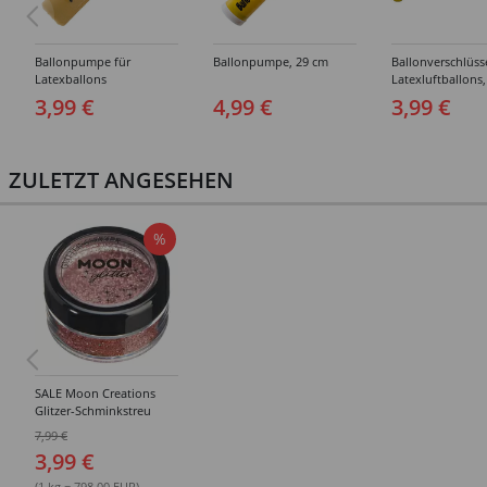
Ballonpumpe für
Ballonpumpe, 29 cm
Ballonverschlüss
Latexballons
Latexluftballons,
Stück
3,99 €
4,99 €
3,99 €
ZULETZT ANGESEHEN
%
SALE Moon Creations
Glitzer-Schminkstreu
holographisch, fein, 5g -
7,99 €
Verschiedene Farben
3,99 €
(1 kg = 798.00 EUR)