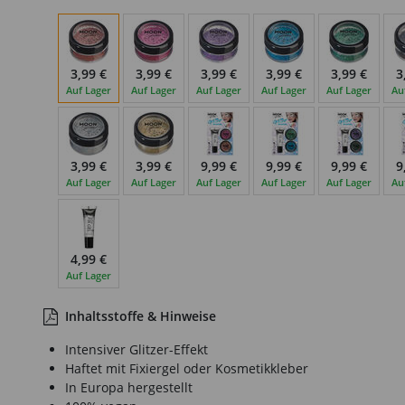
3,99 €
3,99 €
3,99 €
3,99 €
3,99 €
3
Auf Lager
Auf Lager
Auf Lager
Auf Lager
Auf Lager
Au
3,99 €
3,99 €
9,99 €
9,99 €
9,99 €
9
Auf Lager
Auf Lager
Auf Lager
Auf Lager
Auf Lager
Au
4,99 €
Auf Lager
Inhaltsstoffe & Hinweise
Intensiver Glitzer-Effekt
Haftet mit Fixiergel oder Kosmetikkleber
In Europa hergestellt