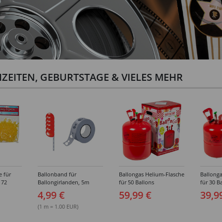
ZEITEN, GEBURTSTAGE & VIELES MEHR
e für
Ballonband für
Ballongas Helium-Flasche
Ballonga
 72
Ballongirlanden, 5m
für 50 Ballons
für 30 B
Deko-Band aus PVC
4,99 €
59,99 €
39,9
(1 m = 1.00 EUR)