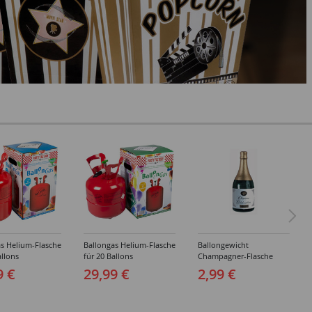
s Helium-Flasche
Ballongas Helium-Flasche
Ballongewicht
allons
für 20 Ballons
Champagner-Flasche
9 €
29,99 €
2,99 €