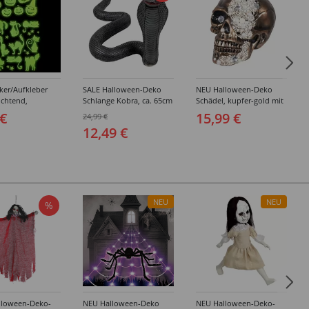
ker/Aufkleber
SALE Halloween-Deko
NEU Halloween-Deko
uchtend,
Schlange Kobra, ca. 65cm
Schädel, kupfer-gold mit
en-Motive
lang, ca. 30cm hoch
Perlen, ca. 16 x 15 x
 €
15,99 €
24,99 €
 Kürbis,
21cm, Totenschädel
12,49 €
m
NEU
NEU
%
lloween-Deko-
NEU Halloween-Deko
NEU Halloween-Deko-