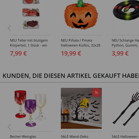
NEU Teller mit blutigem
NEU Piñata / Pinata
NEU Schlange Ha
Körperteil, 1 Stück - wir
Halloween Kürbis, 32x28
Python, Gummi,
wählen für Sie aus ob
cm, mit Schlaufe zum
7,99 €
19,99 €
3,99 €
Herz oder Hand oder
Aufhängen
Gehirn
KUNDEN, DIE DIESEN ARTIKEL GEKAUFT HAB
%
Becher Weinglas
SALE Wand-Deko
SALE Halloween-