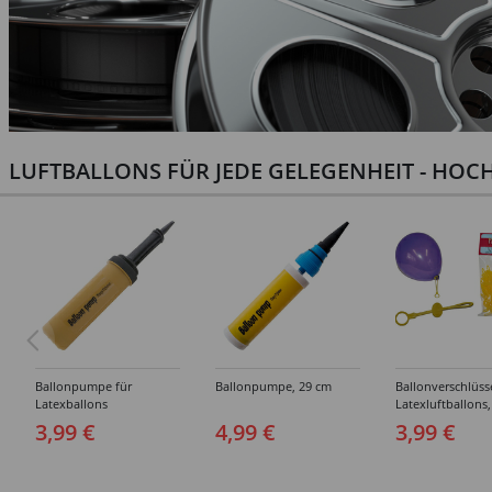
LUFTBALLONS FÜR JEDE GELEGENHEIT - HOCH
Ballonpumpe für
Ballonpumpe, 29 cm
Ballonverschlüss
Latexballons
Latexluftballons,
Stück
3,99 €
4,99 €
3,99 €