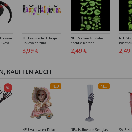
lloween
NEU Fensterbild Happy
NEU Sticker/Aufkleber
NEU Stic
 75 cm
Halloween zum
nachtleuchtend,
nachtle
Ankleben, 50x15cm
Halloween-Motive
Hallowe
3,99 €
2,49 €
2,49
Spinnen & Fledermäuse,
Katzen &
21x15cm
21x15c
EN, KAUFTEN AUCH
NEU
NEU
%
NEU Halloween-Deko-
NEU Halloween Sektglas
SALE Ha