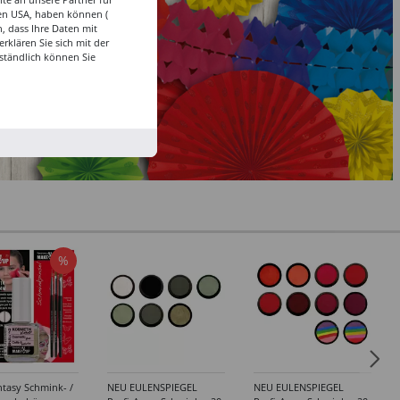
den USA, haben können (
, dass Ihre Daten mit
klären Sie sich mit der
ständlich können Sie
%
tasy Schmink- /
NEU EULENSPIEGEL
NEU EULENSPIEGEL