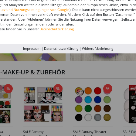
 und Analysen weiter, die ihren Sitz ggf. außerhalb der Europäischen Union, etwa in 
hutz und Nutzungsbedingungen von Google
). Dabei kann nicht ausgeschlossen werden
herten Daten von Ihnen verknüpft werden. Mit dem Klick auf den Button "Zustimmen" er
verstanden. Über "Ablehnen" können Sie die Nutzung Ihrer Daten verweigern. Selbstver
eit in den Einstellungen ändern oder widerrufen.
azu finden Sie in unserer
Datenschutzerklärung.
Impressum
|
Datenschutzerklärung
|
Widerrufsbelehrung
I-MAKE-UP & ZUBEHÖR
%
%
%
ua-
SALE Fantasy
SALE Fantasy Theater-
SALE Fan