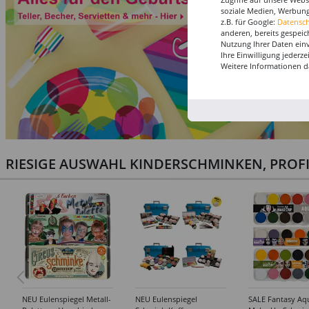
soziale Medien, Werbung
z.B. für Google:
Datensc
anderen, bereits gespeic
Nutzung Ihrer Daten ein
Ihre Einwilligung jederz
Weitere Informationen d
RIESIGE AUSWAHL KINDERSCHMINKEN, PROF
NEU Eulenspiegel Metall-
NEU Eulenspiegel
SALE Fantasy Aq