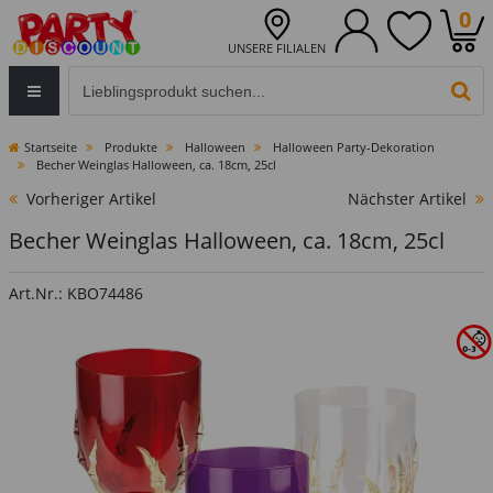
0
UNSERE FILIALEN
Eingabefeld für die Produktsuche im Header
PR
Startseite
Produkte
Halloween
Halloween Party-Dekoration
Becher Weinglas Halloween, ca. 18cm, 25cl
Vorheriger Artikel
Nächster Artikel
Becher Weinglas Halloween, ca. 18cm, 25cl
Art.Nr.: KBO74486