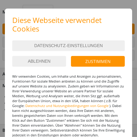
MENGE
Diese Webseite verwendet
Cookies
IN DEN WARENKORB
ARTIKEL AUF WUNSCHLISTE SETZEN
SEITE DRUCKEN
ZUSTIMMEN
ARTIKEL MERKMALE & DETAILS
Wir verwenden Cookies, um Inhalte und Anzeigen zu personalisieren,
Funktionen für soziale Medien anbieten zu können und die Zugriffe
Material: Kunststoff
auf unsere Website zu analysieren. Zudem geben wir Informationen zu
Ihrer Verwendung unserer Website an unsere Partner für soziale
Medien, Werbung und Analysen weiter, die ihren Sitz ggf. außerhalb
Tolle Deko für Halloween oder Motto-Partys
der Europäischen Union, etwa in den USA, haben können ( z.B. für
Fassungsvermögen: 250 ml
Google:
Datenschutz und Nutzungsbedingungen von Google
). Dabei
In drei verschiedenen Farben erhältlich - Aufwahl erfolgt
kann nicht ausgeschlossen werden, dass Ihre Daten mit anderen,
bereits gespeicherten Daten von Ihnen verknüpft werden. Mit dem
zufällig
Klick auf den Button "Zustimmen" erklären Sie sich mit der Nutzung
Ihrer Daten einverstanden. Über "Ablehnen" können Sie die Nutzung
BESCHREIBUNG
Ihrer Daten verweigern. Selbstverständlich können Sie Ihre Einwilligung
jederzeit in den Einstellungen ändern oder widerrufen.