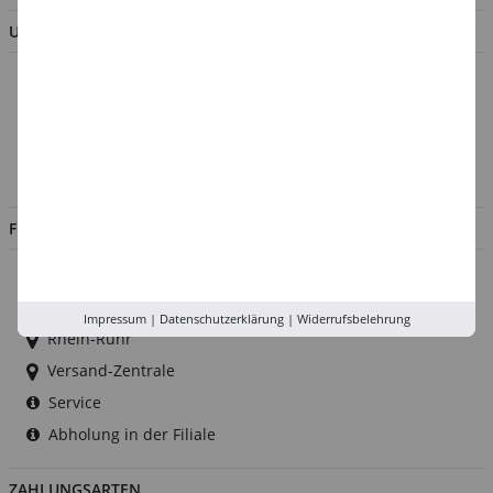
UNTERNEHMEN
Über uns
Kontakt
Impressum
Jobs
FILIALEN
Düsseldorf
Köln
Impressum
|
Datenschutzerklärung
|
Widerrufsbelehrung
Rhein-Ruhr
Versand-Zentrale
Service
Abholung in der Filiale
ZAHLUNGSARTEN