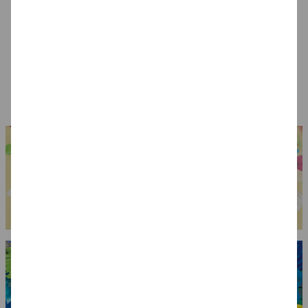
Blutiges Messer
Zähne Vampir mit
Draculas Eckzähne,
Gebißkleber
Dental Qualität
7,99 €
7,99 €
6,99 €