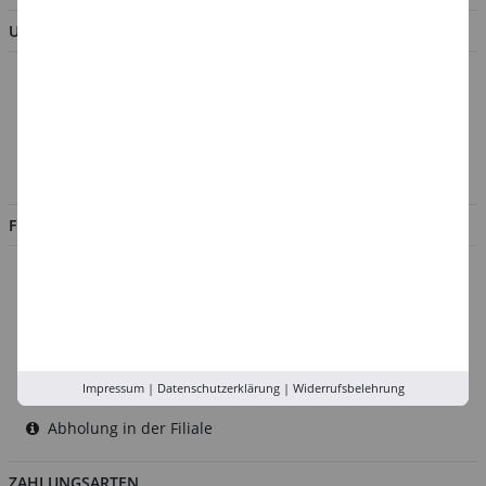
UNTERNEHMEN
Über uns
Kontakt
Impressum
Jobs
FILIALEN
Düsseldorf
Köln
Rhein-Ruhr
Versand-Zentrale
Impressum
|
Datenschutzerklärung
|
Widerrufsbelehrung
Service
Abholung in der Filiale
ZAHLUNGSARTEN