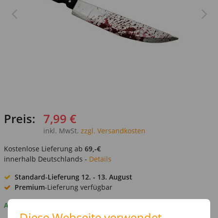
Preis:
7,99 €
inkl. MwSt.
zzgl. Versandkosten
Kostenlose Lieferung ab
69,-€
innerhalb Deutschlands -
Details
Standard-Lieferung
12. - 13. August
Premium
-Lieferung verfügbar
Auf Lager
Diese Webseite verwendet