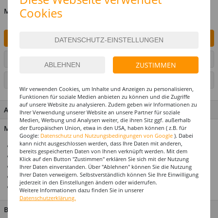
Cookies
MENGE
IN DEN WARENKORB
ARTIKEL AUF WUNSCHLISTE SETZEN
ZUSTIMMEN
SEITE DRUCKEN
Wir verwenden Cookies, um Inhalte und Anzeigen zu personalisieren,
Funktionen für soziale Medien anbieten zu können und die Zugriffe
auf unsere Website zu analysieren. Zudem geben wir Informationen zu
ARTIKEL MERKMALE & DETAILS
Ihrer Verwendung unserer Website an unsere Partner für soziale
Medien, Werbung und Analysen weiter, die ihren Sitz ggf. außerhalb
Material: Kunststoff
der Europäischen Union, etwa in den USA, haben können ( z.B. für
Google:
Datenschutz und Nutzungsbedingungen von Google
). Dabei
kann nicht ausgeschlossen werden, dass Ihre Daten mit anderen,
Ideal für Karneval & Fasching
bereits gespeicherten Daten von Ihnen verknüpft werden. Mit dem
Für die perfekte Motto- & Themenparty
Klick auf den Button "Zustimmen" erklären Sie sich mit der Nutzung
Mega-Auswahl zu jedem Kostümthema
Ihrer Daten einverstanden. Über "Ablehnen" können Sie die Nutzung
Ihrer Daten verweigern. Selbstverständlich können Sie Ihre Einwilligung
Hochwertiges Design
jederzeit in den Einstellungen ändern oder widerrufen.
Top-Preis-Leistungsverhältnis
Weitere Informationen dazu finden Sie in unserer
Datenschutzerklärung.
BESCHREIBUNG