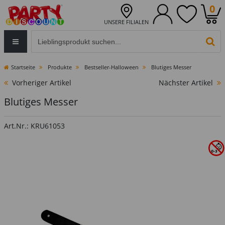
0
UNSERE FILIALEN
Eingabefeld für die Produktsuche im Header
PR
Startseite
Produkte
Bestseller-Halloween
Blutiges Messer
Vorheriger Artikel
Nächster Artikel
Blutiges Messer
Art.Nr.: KRU61053