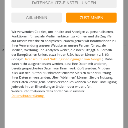
So erreichen Sie das PARTY-DISCOUNT-Team
Hotline:
ZUSTIMMEN
Mo. - Fr. von 8.00 - 17.00 Uhr
02056 - 584440
Wir verwenden Cookies, um Inhalte und Anzeigen zu personalisieren,
Funktionen für soziale Medien anbieten zu können und die Zugriffe
info@party-discount.de
auf unsere Website zu analysieren. Zudem geben wir Informationen zu
Ihrer Verwendung unserer Website an unsere Partner für soziale
Medien, Werbung und Analysen weiter, die ihren Sitz ggf. außerhalb
SERVICE & INFORMATION
der Europäischen Union, etwa in den USA, haben können ( z.B. für
Google:
Datenschutz und Nutzungsbedingungen von Google
). Dabei
Hilfe & Fragen
kann nicht ausgeschlossen werden, dass Ihre Daten mit anderen,
bereits gespeicherten Daten von Ihnen verknüpft werden. Mit dem
Großabnehmer
Klick auf den Button "Zustimmen" erklären Sie sich mit der Nutzung
Ihrer Daten einverstanden. Über "Ablehnen" können Sie die Nutzung
Gutscheine
Ihrer Daten verweigern. Selbstverständlich können Sie Ihre Einwilligung
jederzeit in den Einstellungen ändern oder widerrufen.
Datenschutz
Weitere Informationen dazu finden Sie in unserer
Widerrufsformular
Datenschutzerklärung.
Widerruf
Barrierefreiheit
Cookie-Einstellungen