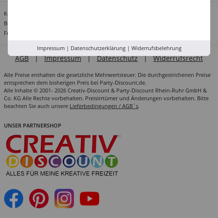
Kontakt:
info@party-discount.de
Bestellungen per E-Mail an:
bestellung@party-discount.de
Für Einrichtungen, Unternehmen & Vereine:
grosskunden@party-discount.de
Impressum
|
Datenschutzerklärung
|
Widerrufsbelehrung
AGB
|
Impressum
|
Datenschutz
|
Widerrufsrecht
Alle Preise enthalten die gesetzliche Mehrwertsteuer. Die durchgestrichenen Preise
entsprechen dem bisherigen Preis bei Party-Discount.de.
Alle Inhalte © 2001- 2026 Creativ-Discount & Party-Discount Rhein-Ruhr GmbH &
Co. KG Alle Rechte vorbehalten. Preisirrtümer und Änderungen vorbehalten. Bitte
beachten Sie auch unsere
Lieferbedingungen / AGB´s
.
UNSER PARTNERSHOP