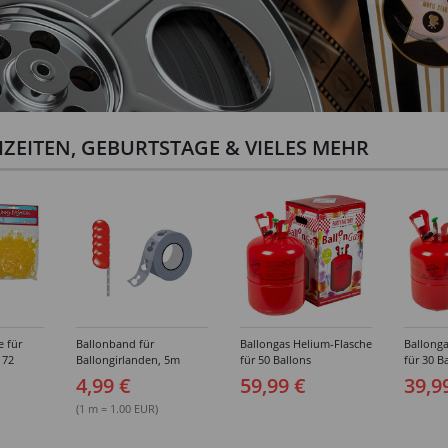
ZEITEN, GEBURTSTAGE & VIELES MEHR
e für
Ballonband für
Ballongas Helium-Flasche
Ballonga
 72
Ballongirlanden, 5m
für 50 Ballons
für 30 B
Deko-Band aus PVC
4,99 €
59,99 €
39,9
(1 m = 1.00 EUR)