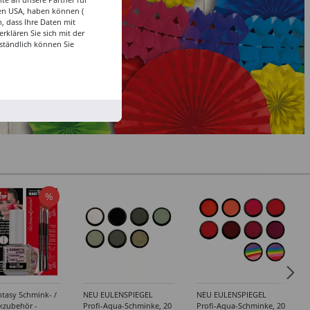
den USA, haben können (
, dass Ihre Daten mit
klären Sie sich mit der
ständlich können Sie
%
tasy Schmink- /
NEU EULENSPIEGEL
NEU EULENSPIEGEL
kzubehör -
Profi-Aqua-Schminke, 20
Profi-Aqua-Schminke, 20