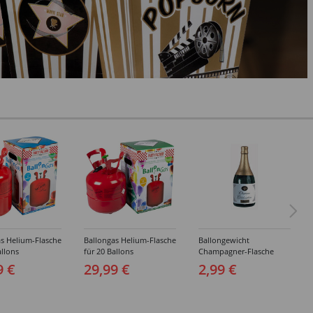
s Helium-Flasche
Ballongas Helium-Flasche
Ballongewicht
allons
für 20 Ballons
Champagner-Flasche
9 €
29,99 €
2,99 €