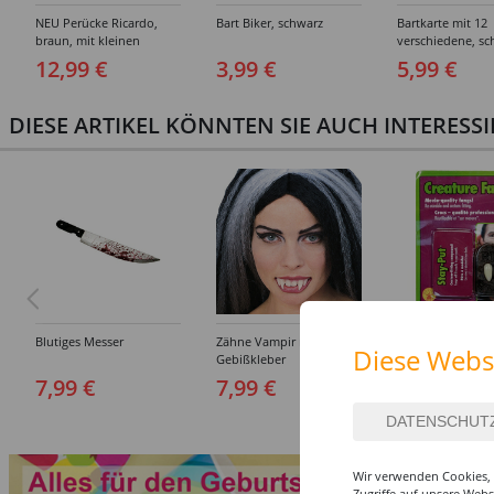
NEU Perücke Ricardo,
Bart Biker, schwarz
Bartkarte mit 12
braun, mit kleinen
verschiedene, sc
Locken
Bärte
12,99 €
3,99 €
5,99 €
DIESE ARTIKEL KÖNNTEN SIE AUCH INTERESS
Blutiges Messer
Zähne Vampir mit
Draculas Eckzähn
Diese Webs
Gebißkleber
Dental Qualität
7,99 €
7,99 €
6,99 €
Wir verwenden Cookies, 
Zugriffe auf unsere Web