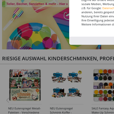
soziale Medien, Werbung
z.B. für Google:
Datensc
anderen, bereits gespeic
Nutzung Ihrer Daten ein
Ihre Einwilligung jederz
Weitere Informationen d
RIESIGE AUSWAHL KINDERSCHMINKEN, PROF
NEU Eulenspiegel Metall-
NEU Eulenspiegel
SALE Fantasy Aq
Paletten - Verschiedene
Schmink-Koffer -
Make-Up Schmin