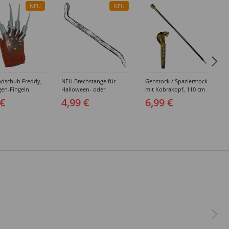
NEU
NEU
dschuh Freddy,
NEU Brechstange für
Gehstock / Spazierstock
gen-Fingeln
Halloween- oder
mit Kobrakopf, 110 cm
Einbrecherkostüme, ca.
 €
4,99 €
6,99 €
60cm