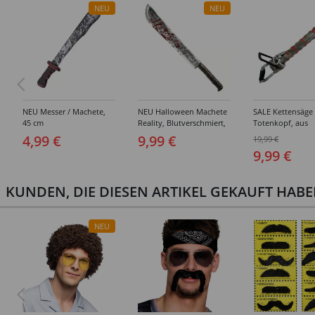
NEU
NEU
NEU Messer / Machete,
NEU Halloween Machete
SALE Kettensäge
45 cm
Reality, Blutverschmiert,
Totenkopf, aus
Länge ca. 75 cm
Hartschaum, 53
4,99 €
9,99 €
19,99 €
9,99 €
KUNDEN, DIE DIESEN ARTIKEL GEKAUFT HAB
NEU