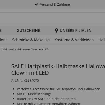
Versand & Zahlung
tsuche im Header
E
GUTSCHEINE
UNSERE FILIALEN
llons
Schminke & Make-Up
Kostüme & Verkleiden
Hal
tik-Halbmaske Halloween-Clown mit LED
SALE Hartplastik-Halbmaske Hallow
Clown mit LED
Art.Nr.: KES94075
Perfektes Accessoire für Gruselpartys und Halloween
Mit LED-Beleuchtung!
Batterien (2x AA) sind nicht enthalten
Maske mit zusammen genähten Zähnen