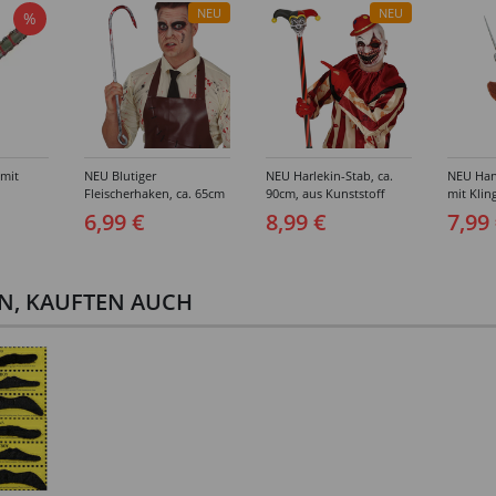
NEU
NEU
%
 mit
NEU Blutiger
NEU Harlekin-Stab, ca.
NEU Han
Fleischerhaken, ca. 65cm
90cm, aus Kunststoff
mit Klin
cm
aus Kunststoff
6,99 €
8,99 €
7,99
EN, KAUFTEN AUCH