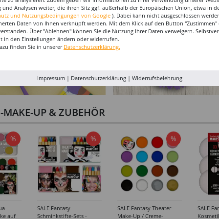
 und Analysen weiter, die ihren Sitz ggf. außerhalb der Europäischen Union, etwa in 
hutz und Nutzungsbedingungen von Google
). Dabei kann nicht ausgeschlossen werden
herten Daten von Ihnen verknüpft werden. Mit dem Klick auf den Button "Zustimmen" er
verstanden. Über "Ablehnen" können Sie die Nutzung Ihrer Daten verweigern. Selbstver
eit in den Einstellungen ändern oder widerrufen.
azu finden Sie in unserer
Datenschutzerklärung.
Impressum
|
Datenschutzerklärung
|
Widerrufsbelehrung
I-MAKE-UP & ZUBEHÖR
%
%
%
ua-
SALE Fantasy
SALE Fantasy Theater-
SALE Fan
ke auf
Schminkstifte-Sets -
Make-Up / Creme-
Kosmeti