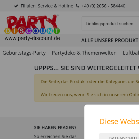
Filialen, Service & Hotline
+49 (0) 2056 - 584440
Eingabefeld für die Produk
ALLE UNSERE PRODUKT
Geburtstags-Party
Partydeko & Themenwelten
Luftba
UPPPS... SIE SIND WEITERGELEITE
Die Seite, das Produkt oder die Kategorie, die 
Wir freuen uns, wenn Sie sich in unserem Onl
Diese Webs
SIE HABEN FRAGEN?
SERVICE & INFORMATION
So erreichen Sie das
Hilfe & Fragen
B