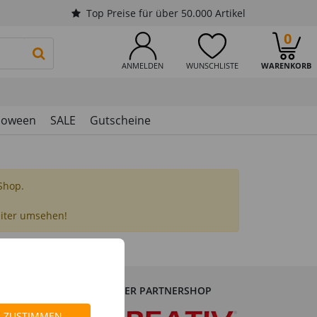
Top Preise für über 50.000 Artikel
0
PRODUKTSUCHE STARTEN
ANMELDEN
WUNSCHLISTE
WARENKORB
loween
SALE
Gutscheine
 Shop.
eiter umsehen!
UNSER PARTNERSHOP
dorf
ZUSTIMMEN