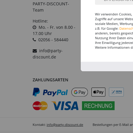
PARTY-DISCOUNT-
Großabnehmer
C
Team
Wir verwenden Cookies, 
Gutscheine
B
Zugriffe auf unsere Web
Hotline:
V
soziale Medien, Werbung
Datenschutz
Mo. - Fr. von 8.00 -
z.B. für Google:
Datensc
A
Widerrufsformular
17.00 Uhr
anderen, bereits gespeic
Nutzung Ihrer Daten ein
02056 - 584440
Widerruf
Ihre Einwilligung jederz
Weitere Informationen d
info@party-
discount.de
ZAHLUNGSARTEN
Kontakt:
info@party-discount.de
Bestellungen per E-Mail a