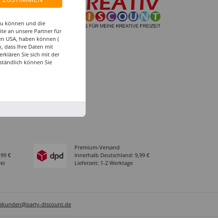
 zu können und die
-Ruhr
te an unsere Partner für
den USA, haben können (
d-Zentrale
, dass Ihre Daten mit
e
klären Sie sich mit der
ständlich können Sie
ng in der Filiale
Premium-Versand
,99 €
Innerhalb Deutschland: 9,99 €
ei
Lieferzeit: 1-2 Werktage
sskunden@party-discount.de