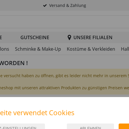
Versand & Zahlung
tsuche im Header
E
GUTSCHEINE
UNSERE FILIALEN
llons
Schminke & Make-Up
Kostüme & Verkleiden
Hal
T WORDEN !
Sie versucht haben zu öffnen, gibt es leider nicht mehr in unserem
ineshop mit unseren attraktiven Produkten zu günstigen Preisen w
eite verwendet Cookies
UNTERNEHMEN
FILIALEN
arrierefreiheit
Über uns
Düssel