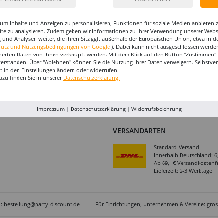
ookie-Einstellungen
Kontakt
Köln
um Inhalte und Anzeigen zu personalisieren, Funktionen für soziale Medien anbieten
atterieentsorgung &
Impressum
Rhein
site zu analysieren. Zudem geben wir Informationen zu Ihrer Verwendung unserer Websi
erpackungsverordnung
 und Analysen weiter, die ihren Sitz ggf. außerhalb der Europäischen Union, etwa in 
Jobs
Versan
hutz und Nutzungsbedingungen von Google
). Dabei kann nicht ausgeschlossen werden
GB & Kundeninformation
Servic
herten Daten von Ihnen verknüpft werden. Mit dem Klick auf den Button "Zustimmen" er
verstanden. Über "Ablehnen" können Sie die Nutzung Ihrer Daten verweigern. Selbstver
Abholu
BESTELLUNG WIDERRUFEN
eit in den Einstellungen ändern oder widerrufen.
azu finden Sie in unserer
Datenschutzerklärung.
Impressum
|
Datenschutzerklärung
|
Widerrufsbelehrung
VERSANDARTEN
Standard-Versand
Innerhalb Deutschland: 6
Ab 69,- € Versandkostenfr
Lieferzeit: 2-3 Werktage
n:
bestellung@party-discount.de
Für Einrichtungen, Unternehmen & Vereine:
gro