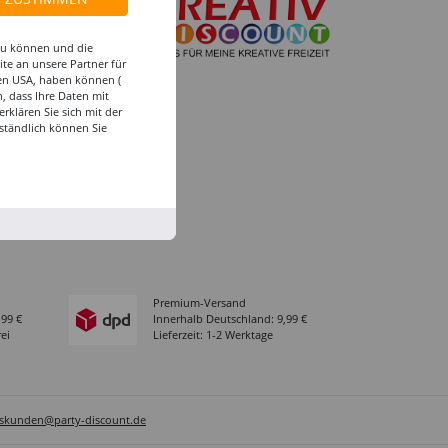
 zu können und die
-Ruhr
te an unsere Partner für
den USA, haben können (
d-Zentrale
, dass Ihre Daten mit
e
klären Sie sich mit der
ständlich können Sie
ng in der Filiale
Premium-Versand
,99 €
Innerhalb Deutschland: 9,99 €
ei
Lieferzeit: 1-2 Werktage
sskunden@party-discount.de