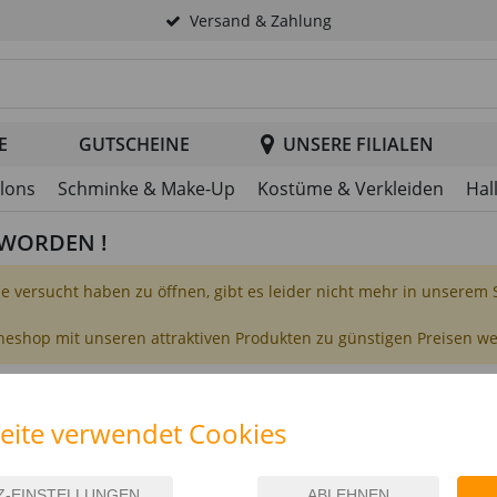
Versand & Zahlung
tsuche im Header
E
GUTSCHEINE
UNSERE FILIALEN
llons
Schminke & Make-Up
Kostüme & Verkleiden
Hal
T WORDEN !
Sie versucht haben zu öffnen, gibt es leider nicht mehr in unserem
ineshop mit unseren attraktiven Produkten zu günstigen Preisen w
eite verwendet Cookies
UNTERNEHMEN
FILIALEN
arrierefreiheit
Über uns
Düssel