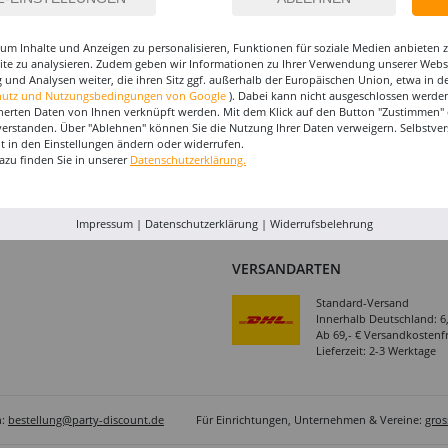
ookie-Einstellungen
Kontakt
Köln
um Inhalte und Anzeigen zu personalisieren, Funktionen für soziale Medien anbieten
atterieentsorgung &
Impressum
Rhein
site zu analysieren. Zudem geben wir Informationen zu Ihrer Verwendung unserer Websi
erpackungsverordnung
 und Analysen weiter, die ihren Sitz ggf. außerhalb der Europäischen Union, etwa in 
Jobs
Versan
hutz und Nutzungsbedingungen von Google
). Dabei kann nicht ausgeschlossen werden
GB & Kundeninformation
Servic
herten Daten von Ihnen verknüpft werden. Mit dem Klick auf den Button "Zustimmen" er
verstanden. Über "Ablehnen" können Sie die Nutzung Ihrer Daten verweigern. Selbstver
Abholu
BESTELLUNG WIDERRUFEN
eit in den Einstellungen ändern oder widerrufen.
azu finden Sie in unserer
Datenschutzerklärung.
Impressum
|
Datenschutzerklärung
|
Widerrufsbelehrung
VERSANDARTEN
Standard-Versand
Innerhalb Deutschland: 6
Ab 69,- € Versandkostenfr
Lieferzeit: 2-3 Werktage
n:
bestellung@party-discount.de
Für Einrichtungen, Unternehmen & Vereine:
gro