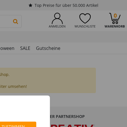
Top Preise für über 50.000 Artikel
0
PRODUKTSUCHE STARTEN
ANMELDEN
WUNSCHLISTE
WARENKORB
loween
SALE
Gutscheine
 Shop.
eiter umsehen!
UNSER PARTNERSHOP
dorf
ZUSTIMMEN