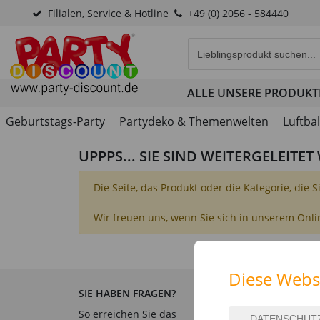
Filialen, Service & Hotline
+49 (0) 2056 - 584440
Eingabefeld für die Produk
ALLE UNSERE PRODUKT
Geburtstags-Party
Partydeko & Themenwelten
Luftba
UPPPS... SIE SIND WEITERGELEITE
Die Seite, das Produkt oder die Kategorie, die 
Wir freuen uns, wenn Sie sich in unserem Onl
Diese Webs
SIE HABEN FRAGEN?
SERVICE & INFORMATION
So erreichen Sie das
Hilfe & Fragen
B