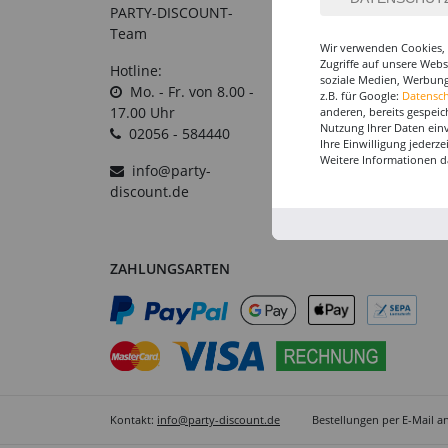
PARTY-DISCOUNT-
Großabnehmer
C
Team
Wir verwenden Cookies, 
Gutscheine
B
Zugriffe auf unsere Web
Hotline:
V
soziale Medien, Werbung
Datenschutz
Mo. - Fr. von 8.00 -
z.B. für Google:
Datensc
A
Widerrufsformular
17.00 Uhr
anderen, bereits gespeic
Nutzung Ihrer Daten ein
02056 - 584440
Widerruf
Ihre Einwilligung jederz
Weitere Informationen d
info@party-
discount.de
ZAHLUNGSARTEN
Kontakt:
info@party-discount.de
Bestellungen per E-Mail a