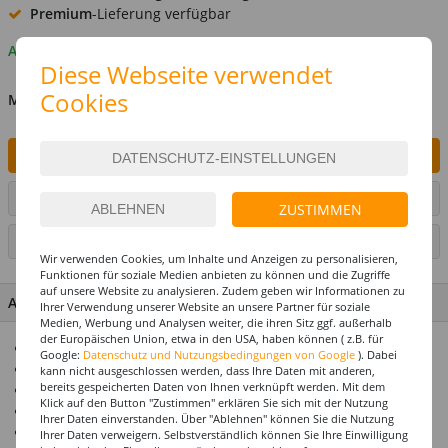
Premium
-Lieferung verfügbar
Auf Lager
Diese Webseite verwendet
Cookies
MENGE
IN DEN WARENKORB
ARTIKEL AUF WUNSCHLISTE SETZEN
ZUSTIMMEN
SEITE DRUCKEN
Wir verwenden Cookies, um Inhalte und Anzeigen zu personalisieren,
Funktionen für soziale Medien anbieten zu können und die Zugriffe
auf unsere Website zu analysieren. Zudem geben wir Informationen zu
ARTIKEL MERKMALE & DETAILS
Ihrer Verwendung unserer Website an unsere Partner für soziale
Medien, Werbung und Analysen weiter, die ihren Sitz ggf. außerhalb
der Europäischen Union, etwa in den USA, haben können ( z.B. für
Hält Helium oder Luft ca. 14 Tage
Google:
Datenschutz und Nutzungsbedingungen von Google
). Dabei
Riesenauswahl! Über 1000 Ballonmotive
kann nicht ausgeschlossen werden, dass Ihre Daten mit anderen,
bereits gespeicherten Daten von Ihnen verknüpft werden. Mit dem
Ideal zusammen mit unseren Ballongewichten
Klick auf den Button "Zustimmen" erklären Sie sich mit der Nutzung
Top Preis-Leistungsverhältnis
Ihrer Daten einverstanden. Über "Ablehnen" können Sie die Nutzung
Einfach eine tolle Geschenkidee
Ihrer Daten verweigern. Selbstverständlich können Sie Ihre Einwilligung