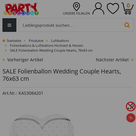
0
UNSERE FILIALEN
Eingabefeld für die Produktsuche im Header
PR
Startseite
Produkte
Luftballons
Folienballons & Luftballons Hochzeit & Herzen
SALE Folienballon Wedding Couple Hearts, 76x63 cm
Vorheriger Artikel
Nächster Artikel
SALE Folienballon Wedding Couple Hearts,
76x63 cm
Art.Nr.: KAS3084201
%