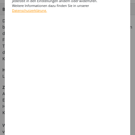
jederzeit in den Einstellungen ändern oder widerrufen.
Weitere Informationen dazu finden Sie in unserer
BESCHREIBUNG
Datenschutzerklärung.
Der Ballon kann mit Ballongas / Helium oder einfach mit Luft
befüllt werden. Das Ballonventil ermöglicht auch ein Nachfüllen
des Ballons - so hat man wirklich lange Spaß damit! In dem
Folienballon hält die Schwebeeigenschaft des Gases ca. 14
Tage. Verwandte Suchbegriffe: geburtstag, ballon, geschenk,
dekoration, mitbringsel, hochzeit, heirat Achtung! Nicht für
Kinder unter 3 Jahren geeignet, Strangulationsgefahr.
Hinweis:
Abgebildetes weiteres Zubehör ist nicht im
Lieferumfang enthalten.
Zusätzliche Produktinformationen:
Art.Nr.: KAS3084201
EAN: 026635308427
Hersteller: Amscan Europe GmbH, Dettinger Str. 148, 73230
Kirchheim/Teck, Deutschland, vertrieb@amscan-europe.com
Warnhinweise: Benutzung des Artikels immer unter Aufsicht
von Erwachsenen. Artikel kann Kleinteile enthalten -