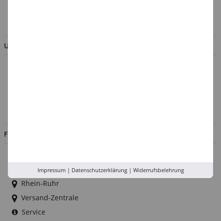
BESTELLUNG WIDERRUFEN
UNTERNEHMEN
Über uns
Kontakt
Impressum
Jobs
FILIALEN
Düsseldorf
Köln
Impressum
|
Datenschutzerklärung
|
Widerrufsbelehrung
Rhein-Ruhr
Versand-Zentrale
Service