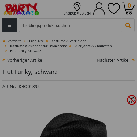
0
UNSERE FILIALEN
Eingabefeld für die Produktsuche im Header
PR
Startseite
Produkte
Kostüme & Verkleiden
Kostüme & Zubehör für Erwachsene
20er-Jahre & Charleston
Hut Funky, schwarz
Vorheriger Artikel
Nächster Artikel
Hut Funky, schwarz
Art.Nr.: KBO01394