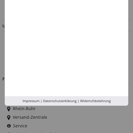
BESTELLUNG WIDERRUFEN
UNTERNEHMEN
Über uns
Kontakt
Impressum
Jobs
FILIALEN
Düsseldorf
Köln
Impressum
|
Datenschutzerklärung
|
Widerrufsbelehrung
Rhein-Ruhr
Versand-Zentrale
Service