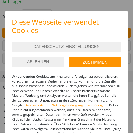
Auf Lager
MENGE
Diese Webseite verwendet
Cookies
IN DEN WARENKORB
ARTIKEL AUF WUNSCHLISTE SETZEN
SEITE DRUCKEN
ZUSTIMMEN
ARTIKEL MERKMALE & DETAILS
Wir verwenden Cookies, um Inhalte und Anzeigen zu personalisieren,
Funktionen für soziale Medien anbieten zu können und die Zugriffe
auf unsere Website zu analysieren. Zudem geben wir Informationen zu
Material: 100% Polyester
Ihrer Verwendung unserer Website an unsere Partner für soziale
Medien, Werbung und Analysen weiter, die ihren Sitz ggf. außerhalb
Ideal für Karneval & Fasching
der Europäischen Union, etwa in den USA, haben können ( z.B. für
Für die perfekte Motto- & Themenparty
Google:
Datenschutz und Nutzungsbedingungen von Google
). Dabei
kann nicht ausgeschlossen werden, dass Ihre Daten mit anderen,
Mega-Auswahl zu jedem Kostümthema
bereits gespeicherten Daten von Ihnen verknüpft werden. Mit dem
Hochwertiges Design
Klick auf den Button "Zustimmen" erklären Sie sich mit der Nutzung
Top-Preis-Leistungsverhältnis
Ihrer Daten einverstanden. Über "Ablehnen" können Sie die Nutzung
Ihrer Daten verweigern. Selbstverständlich können Sie Ihre Einwilligung