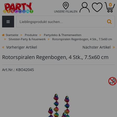
0
UNSERE FILIALEN
Eingabefeld für die Produktsuche im Header
PR
Startseite
Produkte
Partydeko & Themenwelten
Silvester-Party & Feuerwerk
Rotorspiralen Regenbogen, 4 Stk., 7.5x60 cm
Vorheriger Artikel
Nächster Artikel
Rotorspiralen Regenbogen, 4 Stk., 7.5x60 cm
Art.Nr.: KBO42045