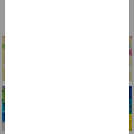
Brille Rock 'n Roll
Brille Polizei,
Hut Al Capone,
Star, gold
verspiegelt
schwarz,
Einheitsgröße
4,99 €
4,99 €
6,99 €