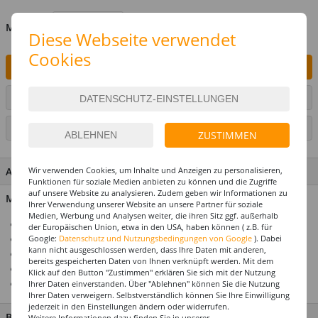
MENGE
Diese Webseite verwendet
Cookies
IN DEN WARENKORB
ARTIKEL AUF WUNSCHLISTE SETZEN
SEITE DRUCKEN
ZUSTIMMEN
ARTIKEL MERKMALE & DETAILS
Wir verwenden Cookies, um Inhalte und Anzeigen zu personalisieren,
Funktionen für soziale Medien anbieten zu können und die Zugriffe
auf unsere Website zu analysieren. Zudem geben wir Informationen zu
Material: Folie
Ihrer Verwendung unserer Website an unsere Partner für soziale
Medien, Werbung und Analysen weiter, die ihren Sitz ggf. außerhalb
Für die perfekte Motto- & Themenparty
der Europäischen Union, etwa in den USA, haben können ( z.B. für
Alle Artikel abgestimmt im Design
Google:
Datenschutz und Nutzungsbedingungen von Google
). Dabei
kann nicht ausgeschlossen werden, dass Ihre Daten mit anderen,
Premium-Qualität
bereits gespeicherten Daten von Ihnen verknüpft werden. Mit dem
Top-Preis-Leistungsverhältnis
Klick auf den Button "Zustimmen" erklären Sie sich mit der Nutzung
Maße: 7,5 x 60 cm
Ihrer Daten einverstanden. Über "Ablehnen" können Sie die Nutzung
Ihrer Daten verweigern. Selbstverständlich können Sie Ihre Einwilligung
jederzeit in den Einstellungen ändern oder widerrufen.
BESCHREIBUNG
Weitere Informationen dazu finden Sie in unserer