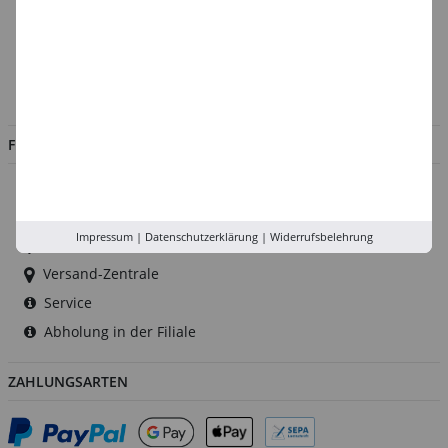
Über uns
Kontakt
Impressum
Jobs
FILIALEN
Düsseldorf
Köln
Impressum
|
Datenschutzerklärung
|
Widerrufsbelehrung
Rhein-Ruhr
Versand-Zentrale
Service
Abholung in der Filiale
ZAHLUNGSARTEN