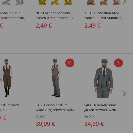
ienballon Mini
NEU Folienballon Mini
NEU Folienballon Mini
-9 mit Standfuß,
Zahlen 0-9 mit Standfuß,
Zahlen 0-9 mit Standfuß,
a. 38 cm -
Gold, ca. 38 cm -
Roségold, ca. 38 cm -
 €
2,49 €
2,49 €
dene Ziffern
Verschiedene Ziffern
Verschiedene Ziffern
%
%
Kostüm wilde
SALE Herren-Kostüm
SALE Herren-Kostüm
aun -
wilde 20er, schwarz-weiß
Jackett schwarz/weiß -
edene Größen
- Verschiedene Größen
Verschiedene Größen
9 €
79,99 €
69,99 €
(48-64)
(48-64)
39,99 €
34,99 €