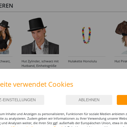
IEREN
chwarz,
Hut Zylinder, schwarz mit
Hulakette Honolulu
Hut Pira
Hutband, Einheitsgröße
6,99 €
0,99 €
8,99
eite verwendet Cookies
um Inhalte und Anzeigen zu personalisieren, Funktionen für soziale Medien anbieten
site zu analysieren. Zudem geben wir Informationen zu Ihrer Verwendung unserer Websi
 und Analysen weiter, die ihren Sitz ggf. außerhalb der Europäischen Union, etwa in 