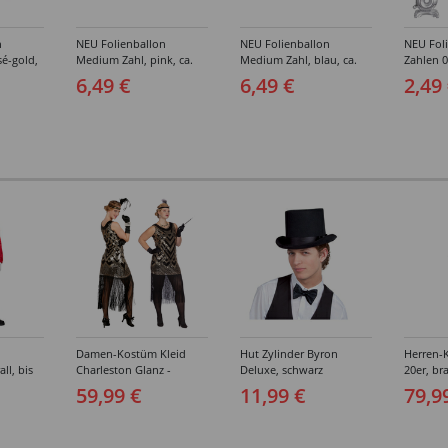
n
NEU Folienballon
NEU Folienballon
NEU Fol
é-gold,
Medium Zahl, pink, ca.
Medium Zahl, blau, ca.
Zahlen 0
66cm hoch -
66cm hoch -
Silber, c
6,49 €
6,49 €
2,49
fern
verschiedene Ziffern
verschiedene Ziffern
Verschie
Damen-Kostüm Kleid
Hut Zylinder Byron
Herren-
ll, bis
Charleston Glanz -
Deluxe, schwarz
20er, br
Verschiedene Größen (S-
Verschi
59,99 €
11,99 €
79,9
XXL)
(46-64)