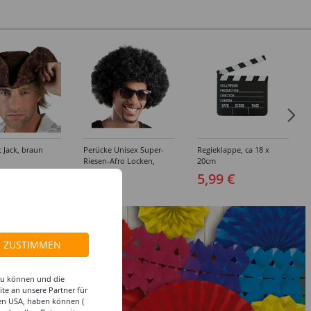
t Jack, braun
Perücke Unisex Super-
Regieklappe, ca 18 x
Riesen-Afro Locken,
20cm
schwarz
 €
9,99 €
5,99 €
ZUSTIMMEN
 zu können und die
te an unsere Partner für
den USA, haben können (