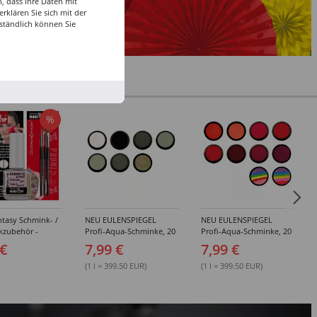
, dass Ihre Daten mit
klären Sie sich mit der
ständlich können Sie
%
tasy Schmink- /
NEU EULENSPIEGEL
NEU EULENSPIEGEL
kzubehör -
Profi-Aqua-Schminke, 20
Profi-Aqua-Schminke, 20
dene Artikel
ml, Weiß- / Schwarz- &
ml, Rot-Töne -
 €
7,99 €
7,99 €
Grau-Töne -
Verschiedene Farben
Verschiedene Farben
(1 l = 399.50 EUR)
(1 l = 399.50 EUR)