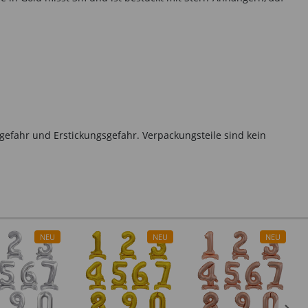
gefahr und Erstickungsgefahr. Verpackungsteile sind kein
NEU
NEU
NEU