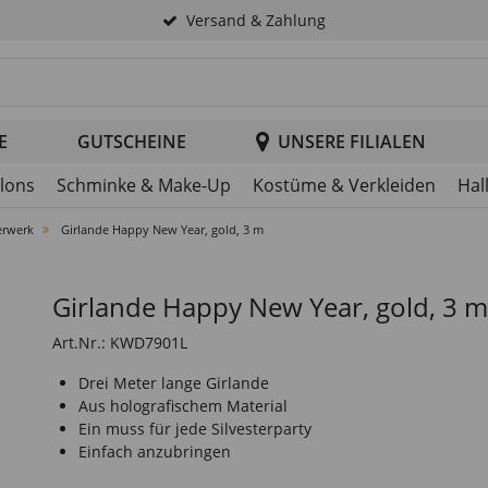
Versand & Zahlung
tsuche im Header
E
GUTSCHEINE
UNSERE FILIALEN
llons
Schminke & Make-Up
Kostüme & Verkleiden
Hal
erwerk
Girlande Happy New Year, gold, 3 m
Girlande Happy New Year, gold, 3 m
Art.Nr.: KWD7901L
Drei Meter lange Girlande
Aus holografischem Material
Ein muss für jede Silvesterparty
Einfach anzubringen