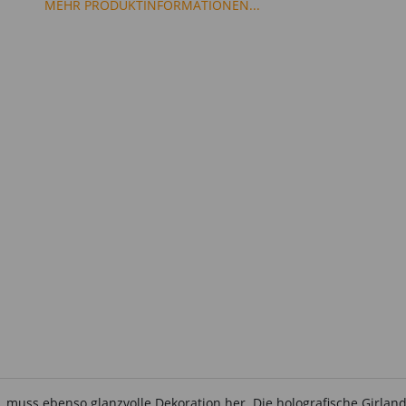
MEHR PRODUKTINFORMATIONEN...
t, muss ebenso glanzvolle Dekoration her. Die holografische Girlan