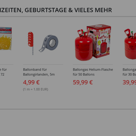
ZEITEN, GEBURTSTAGE & VIELES MEHR
e für
Ballonband für
Ballongas Helium-Flasche
Ballonga
 72
Ballongirlanden, 5m
für 50 Ballons
für 30 B
Deko-Band aus PVC
4,99 €
59,99 €
39,9
(1 m = 1.00 EUR)