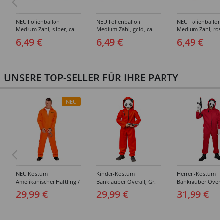
NEU Folienballon
NEU Folienballon
NEU Folienballo
Medium Zahl, silber, ca.
Medium Zahl, gold, ca.
Medium Zahl, ros
66cm hoch -
66cm hoch -
ca. 66cm hoch -
6,49 €
6,49 €
6,49 €
verschiedene Ziffern
verschiedene Ziffern
verschiedene Zif
UNSERE TOP-SELLER FÜR IHRE PARTY
NEU
NEU Kostüm
Kinder-Kostüm
Herren-Kostüm
Amerikanischer Häftling /
Bankräuber Overall, Gr.
Bankräuber Overa
Sträfling, Overall, Orange
152-164
190 cm
29,99 €
29,99 €
31,99 €
- verschiedene Größen
(S-XXL)