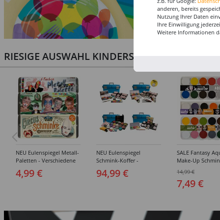
z.B. für Google:
Datensc
anderen, bereits gespeic
Nutzung Ihrer Daten ein
Ihre Einwilligung jederz
Weitere Informationen d
RIESIGE AUSWAHL KINDERSCHMINKEN, PROF
NEU Eulenspiegel Metall-
NEU Eulenspiegel
SALE Fantasy Aq
Paletten - Verschiedene
Schmink-Koffer -
Make-Up Schmin
Sets
Verschiedene
Wasserbasis, Mal
4,99 €
94,99 €
14,99 €
Ausführungen
Paletten - Versc
7,49 €
Ausführungen