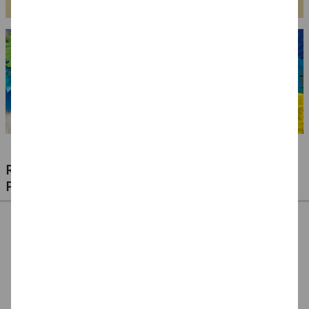
RIESIGE AUSWAHL KINDERSCHMINKEN,
PROFI-MAKE-UP & ZUBEHÖR
%
NEU Eulenspiegel
NEU Eulenspiegel
SALE Fantasy Aqua-