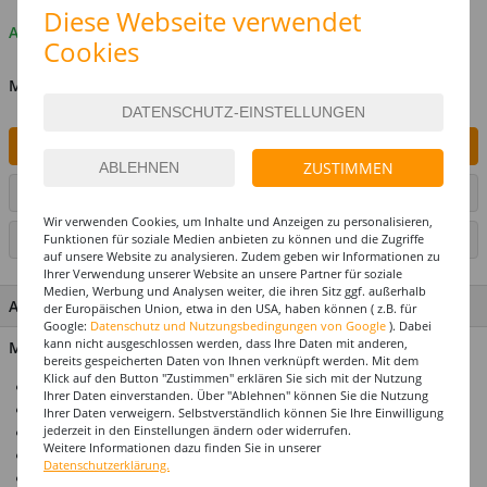
Diese Webseite verwendet
Auf Lager
Cookies
MENGE
IN DEN WARENKORB
ZUSTIMMEN
ARTIKEL AUF WUNSCHLISTE SETZEN
Wir verwenden Cookies, um Inhalte und Anzeigen zu personalisieren,
Funktionen für soziale Medien anbieten zu können und die Zugriffe
SEITE DRUCKEN
auf unsere Website zu analysieren. Zudem geben wir Informationen zu
Ihrer Verwendung unserer Website an unsere Partner für soziale
Medien, Werbung und Analysen weiter, die ihren Sitz ggf. außerhalb
ARTIKEL MERKMALE & DETAILS
der Europäischen Union, etwa in den USA, haben können ( z.B. für
Google:
Datenschutz und Nutzungsbedingungen von Google
). Dabei
kann nicht ausgeschlossen werden, dass Ihre Daten mit anderen,
Material: 100% Polyester
bereits gespeicherten Daten von Ihnen verknüpft werden. Mit dem
Klick auf den Button "Zustimmen" erklären Sie sich mit der Nutzung
Hochwertige Perücke der Marke SMIFFYS
Ihrer Daten einverstanden. Über "Ablehnen" können Sie die Nutzung
Perfekter Tragekomfort
Ihrer Daten verweigern. Selbstverständlich können Sie Ihre Einwilligung
jederzeit in den Einstellungen ändern oder widerrufen.
Top-Preis-Leistungsverhältnis
Weitere Informationen dazu finden Sie in unserer
Einheitsgröße
Datenschutzerklärung.
Ideal für Karneval, Mottopartys & Co.