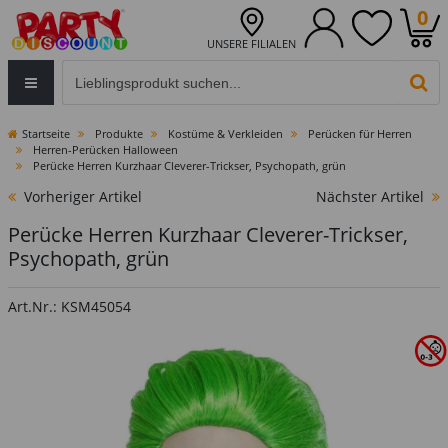
0
UNSERE FILIALEN
Eingabefeld für die Produktsuche im Header
PR
Startseite
Produkte
Kostüme & Verkleiden
Perücken für Herren
Herren-Perücken Halloween
Perücke Herren Kurzhaar Cleverer-Trickser, Psychopath, grün
Vorheriger Artikel
Nächster Artikel
Perücke Herren Kurzhaar Cleverer-Trickser,
Psychopath, grün
Art.Nr.: KSM45054