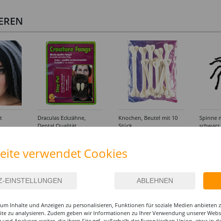
IEREN
t
Draculas Eckzähne,
Knochen, Beutel mit 10
Spinne m
Dental Qualität
Stück
schwarz
6,99 €
4,99 €
6,99
eite verwendet Cookies
um Inhalte und Anzeigen zu personalisieren, Funktionen für soziale Medien anbieten
site zu analysieren. Zudem geben wir Informationen zu Ihrer Verwendung unserer Websi
 und Analysen weiter, die ihren Sitz ggf. außerhalb der Europäischen Union, etwa in 