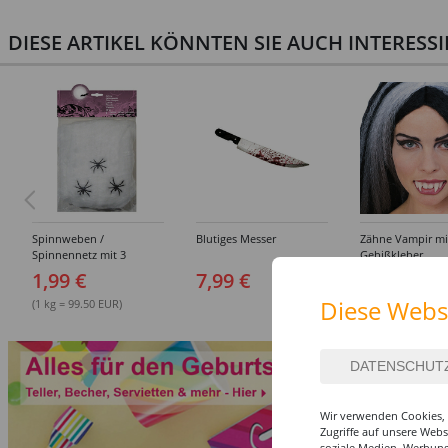
DIESE ARTIKEL KÖNNTEN SIE AUCH INTERESS
Spinnweben /
Blutiges Messer
Zähne Vampir mi
Spinnennetz mit 3
Gebißkleber
Spinnen, 20g, weiß
1,99 €
7,99 €
7,99 €
Diese Webs
(1 kg = 99.50 EUR)
Wir verwenden Cookies, 
Zugriffe auf unsere Web
soziale Medien, Werbung