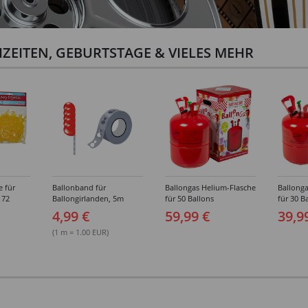
ZEITEN, GEBURTSTAGE & VIELES MEHR
e für
Ballonband für
Ballongas Helium-Flasche
Ballonga
 72
Ballongirlanden, 5m
für 50 Ballons
für 30 B
Deko-Band aus PVC
4,99 €
59,99 €
39,9
(1 m = 1.00 EUR)