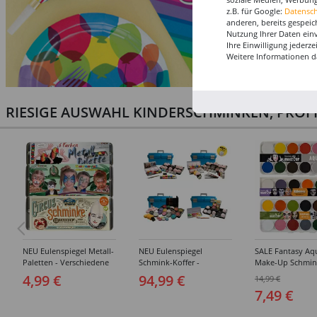
z.B. für Google:
Datensc
anderen, bereits gespeic
Nutzung Ihrer Daten ein
Ihre Einwilligung jederz
Weitere Informationen d
RIESIGE AUSWAHL KINDERSCHMINKEN, PROF
NEU Eulenspiegel Metall-
NEU Eulenspiegel
SALE Fantasy Aq
Paletten - Verschiedene
Schmink-Koffer -
Make-Up Schmin
Sets
Verschiedene
Wasserbasis, Mal
4,99 €
94,99 €
14,99 €
Ausführungen
Paletten - Versc
7,49 €
Ausführungen