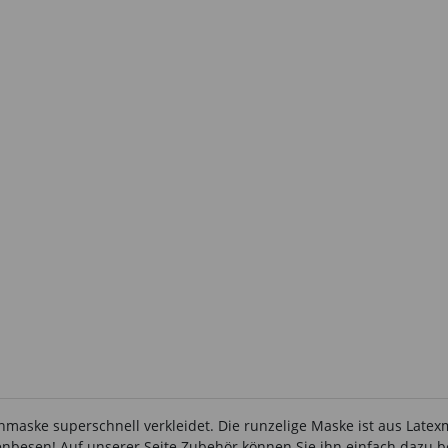
nmaske superschnell verkleidet. Die runzelige Maske ist aus Latex
enbesen! Auf unserer Seite Zubehör können Sie ihn einfach dazu b