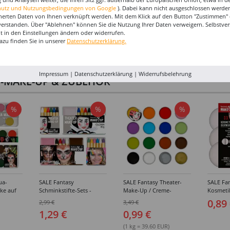
hutz und Nutzungsbedingungen von Google
). Dabei kann nicht ausgeschlossen werden
herten Daten von Ihnen verknüpft werden. Mit dem Klick auf den Button "Zustimmen" er
verstanden. Über "Ablehnen" können Sie die Nutzung Ihrer Daten verweigern. Selbstver
eit in den Einstellungen ändern oder widerrufen.
azu finden Sie in unserer
Datenschutzerklärung.
Impressum
|
Datenschutzerklärung
|
Widerrufsbelehrung
I-MAKE-UP & ZUBEHÖR
%
%
%
ua-
SALE Fantasy
SALE Fantasy Theater-
SALE Fan
ke auf
Schminkstifte-Sets -
Make-Up / Creme-
Kosmeti
kästen /
Verschiedene
Schminke auf Fettbasis,
Verschie
0,89
2,99 €
3,49 €
hiedene
Ausführungen
25g - Verschiedene
1,29 €
0,99 €
Karnevalsfarben
(1 kg = 39.60 EUR)