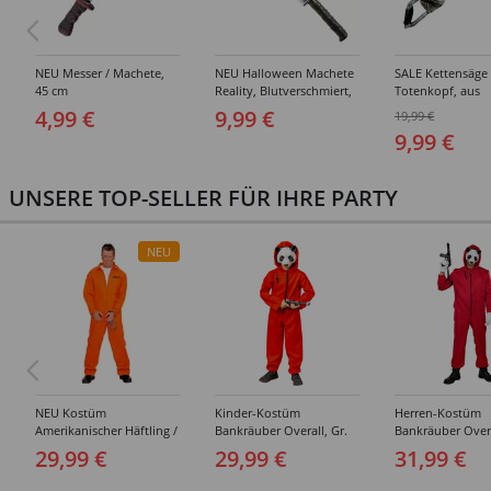
NEU Messer / Machete,
NEU Halloween Machete
SALE Kettensäge
45 cm
Reality, Blutverschmiert,
Totenkopf, aus
Länge ca. 75 cm
Hartschaum, 53
4,99 €
9,99 €
19,99 €
9,99 €
UNSERE TOP-SELLER FÜR IHRE PARTY
NEU
NEU Kostüm
Kinder-Kostüm
Herren-Kostüm
Amerikanischer Häftling /
Bankräuber Overall, Gr.
Bankräuber Overa
Sträfling, Overall, Orange
152-164
190 cm
29,99 €
29,99 €
31,99 €
- verschiedene Größen
(S-XXL)