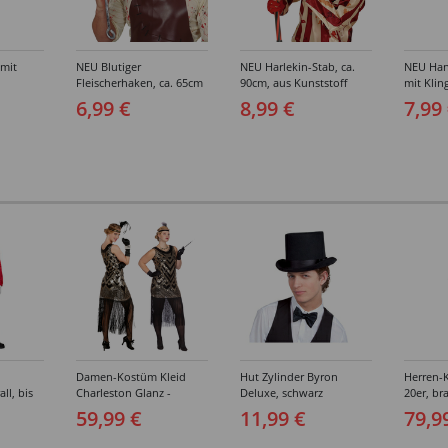
 mit
NEU Blutiger
NEU Harlekin-Stab, ca.
NEU Han
Fleischerhaken, ca. 65cm
90cm, aus Kunststoff
mit Klin
cm
aus Kunststoff
6,99 €
8,99 €
7,99
Damen-Kostüm Kleid
Hut Zylinder Byron
Herren-
ll, bis
Charleston Glanz -
Deluxe, schwarz
20er, br
Verschiedene Größen (S-
Verschi
59,99 €
11,99 €
79,9
XXL)
(46-64)