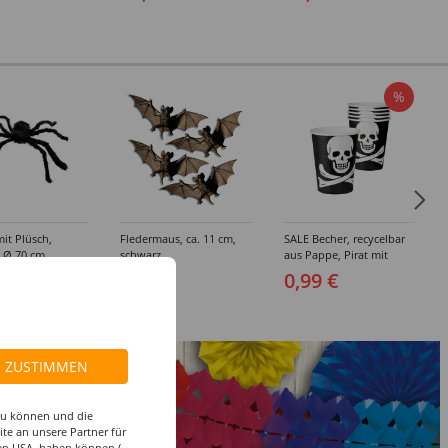
%
it Plüsch,
Fledermaus, ca. 11 cm,
SALE Becher, recycelbar
, Ø 70 cm
schwarz
aus Pappe, Pirat mit
Totenkopf, schwarz, 250
 €
3,99 €
0,99 €
ml, 6Stk
ZUSTIMMEN
 zu können und die
te an unsere Partner für
den USA, haben können (