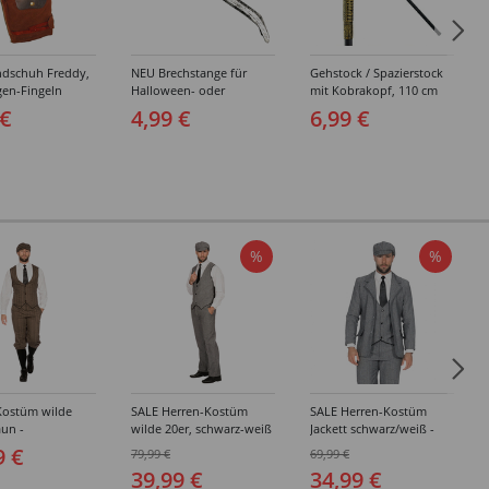
dschuh Freddy,
NEU Brechstange für
Gehstock / Spazierstock
gen-Fingeln
Halloween- oder
mit Kobrakopf, 110 cm
Einbrecherkostüme, ca.
 €
4,99 €
6,99 €
60cm
%
%
Kostüm wilde
SALE Herren-Kostüm
SALE Herren-Kostüm
aun -
wilde 20er, schwarz-weiß
Jackett schwarz/weiß -
edene Größen
- Verschiedene Größen
Verschiedene Größen
9 €
79,99 €
69,99 €
(48-64)
(48-64)
39,99 €
34,99 €