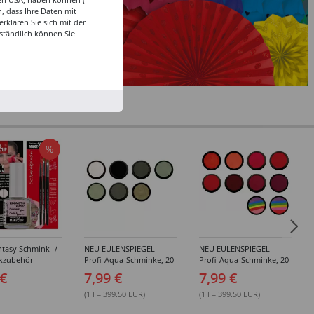
, dass Ihre Daten mit
klären Sie sich mit der
ständlich können Sie
%
tasy Schmink- /
NEU EULENSPIEGEL
NEU EULENSPIEGEL
kzubehör -
Profi-Aqua-Schminke, 20
Profi-Aqua-Schminke, 20
dene Artikel
ml, Weiß- / Schwarz- &
ml, Rot-Töne -
 €
7,99 €
7,99 €
Grau-Töne -
Verschiedene Farben
Verschiedene Farben
(1 l = 399.50 EUR)
(1 l = 399.50 EUR)