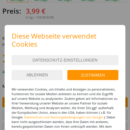
Preis:
3,99 €
(1 kg = 159.60 EUR)
inkl. MwSt.
zzgl. Versandkosten
Diese Webseite verwendet
Kostenlose Lieferung ab
69,-€
Cookies
innerhalb Deutschlands -
Details
Standard-Lieferung
11. - 12. August
Premium
-Lieferung verfügbar
Auf Lager
ZUSTIMMEN
MENGE
Wir verwenden Cookies, um Inhalte und Anzeigen zu personalisieren,
Funktionen für soziale Medien anbieten zu können und die Zugriffe
auf unsere Website zu analysieren. Zudem geben wir Informationen zu
IN DEN WARENKORB
Ihrer Verwendung unserer Website an unsere Partner für soziale
Medien, Werbung und Analysen weiter, die ihren Sitz ggf. außerhalb
der Europäischen Union, etwa in den USA, haben können ( z.B. für
ARTIKEL AUF WUNSCHLISTE SETZEN
Google:
Datenschutz und Nutzungsbedingungen von Google
). Dabei
kann nicht ausgeschlossen werden, dass Ihre Daten mit anderen,
bereits gespeicherten Daten von Ihnen verknüpft werden. Mit dem
SEITE DRUCKEN