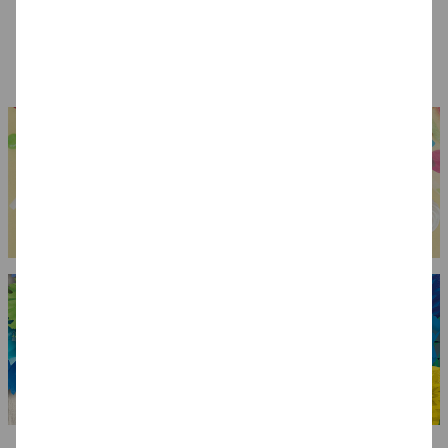
Blutiges Messer
Zähne Vampir mit
Draculas Eckzähne,
Gebißkleber
Dental Qualität
7,99 €
7,99 €
6,99 €