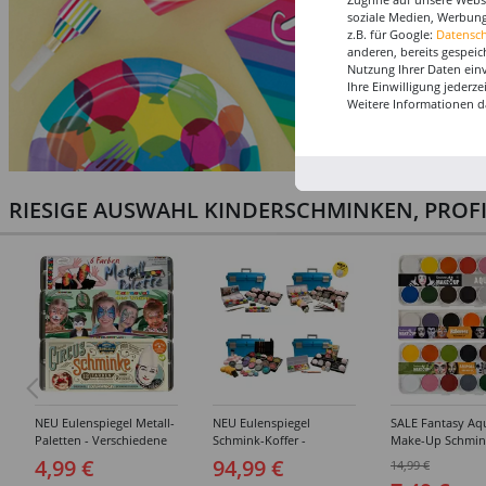
soziale Medien, Werbung
z.B. für Google:
Datensc
anderen, bereits gespeic
Nutzung Ihrer Daten ein
Ihre Einwilligung jederz
Weitere Informationen d
RIESIGE AUSWAHL KINDERSCHMINKEN, PROF
NEU Eulenspiegel Metall-
NEU Eulenspiegel
SALE Fantasy Aq
Paletten - Verschiedene
Schmink-Koffer -
Make-Up Schmin
Sets
Verschiedene
Wasserbasis, Mal
4,99 €
94,99 €
14,99 €
Ausführungen
Paletten - Versc