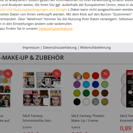
 und Analysen weiter, die ihren Sitz ggf. außerhalb der Europäischen Union, etwa in 
hutz und Nutzungsbedingungen von Google
). Dabei kann nicht ausgeschlossen werden
herten Daten von Ihnen verknüpft werden. Mit dem Klick auf den Button "Zustimmen" er
verstanden. Über "Ablehnen" können Sie die Nutzung Ihrer Daten verweigern. Selbstver
eit in den Einstellungen ändern oder widerrufen.
azu finden Sie in unserer
Datenschutzerklärung.
Impressum
|
Datenschutzerklärung
|
Widerrufsbelehrung
I-MAKE-UP & ZUBEHÖR
%
%
%
ua-
SALE Fantasy
SALE Fantasy Theater-
SALE Fan
ke auf
Schminkstifte-Sets -
Make-Up / Creme-
Kosmeti
kästen /
Verschiedene
Schminke auf Fettbasis,
Verschie
0,89
2,99 €
3,49 €
hiedene
Ausführungen
25g - Verschiedene