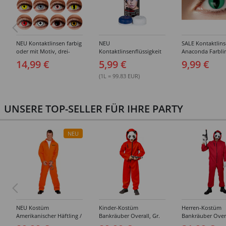
NEU Kontaktlinsen farbig
NEU
SALE Kontaktlin
oder mit Motiv, drei-
Kontaktlinsenflüssigkeit
Anaconda Farbli
Monats-Linsen, zwei
Kombilösung 60ml inkl.
grüne Katzenau
14,99 €
5,99 €
9,99 €
Stück - verschiedene
Döschen
Varianten
(1L = 99.83 EUR)
UNSERE TOP-SELLER FÜR IHRE PARTY
NEU
NEU Kostüm
Kinder-Kostüm
Herren-Kostüm
Amerikanischer Häftling /
Bankräuber Overall, Gr.
Bankräuber Overa
Sträfling, Overall, Orange
152-164
190 cm