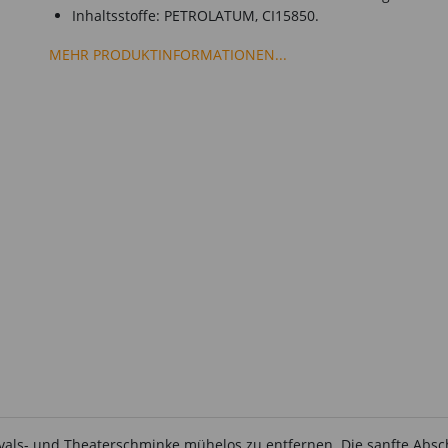
Inhaltsstoffe: PETROLATUM, CI15850.
MEHR PRODUKTINFORMATIONEN...
evals- und Theaterschminke mühelos zu entfernen. Die sanfte Absc