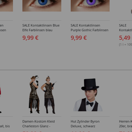
sen
SALE Kontaktlinsen Blue
SALE Kontaktlinsen
SALE
nsen
Elfe Farblinsen blau
Purple Gothic Farblinsen
Kontaktl
gen
lila
Kombilö
9,99 €
9,99 €
5,49
(1 l = 10
Damen-Kostüm Kleid
Hut Zylinder Byron
Herren-
ll, bis
Charleston Glanz -
Deluxe, schwarz
20er, br
Verschiedene Größen (S-
Verschi