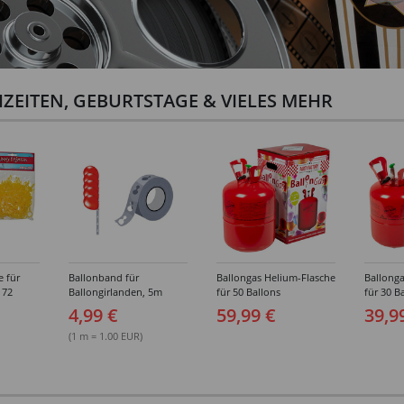
ZEITEN, GEBURTSTAGE & VIELES MEHR
e für
Ballonband für
Ballongas Helium-Flasche
Ballonga
 72
Ballongirlanden, 5m
für 50 Ballons
für 30 B
Deko-Band aus PVC
4,99 €
59,99 €
39,9
(1 m = 1.00 EUR)