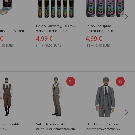
Color-Haarspray, 100 ml -
Color-Haarspray
insenflüssigkeit
Verschiedene Farben
Pastelltöne, 100 ml -
sung 50ml
Verschiedene Farben
 €
4,99 €
4,99 €
9.80 EUR)
(1 l = 49.90 EUR)
(1 l = 49.90 EUR)
%
%
Kostüm wilde
SALE Herren-Kostüm
SALE Herren-Kostüm
aun -
wilde 20er, schwarz-weiß
Jackett schwarz/weiß -
edene Größen
- Verschiedene Größen
Verschiedene Größen