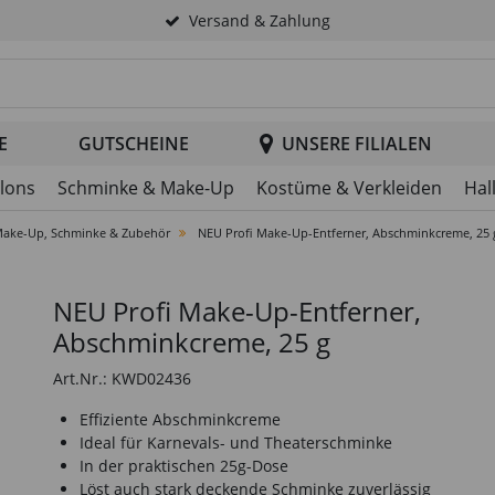
Versand & Zahlung
tsuche im Header
E
GUTSCHEINE
UNSERE FILIALEN
llons
Schminke & Make-Up
Kostüme & Verkleiden
Hal
ake-Up, Schminke & Zubehör
NEU Profi Make-Up-Entferner, Abschminkcreme, 25 
NEU Profi Make-Up-Entferner,
Abschminkcreme, 25 g
Art.Nr.: KWD02436
Effiziente Abschminkcreme
Ideal für Karnevals- und Theaterschminke
In der praktischen 25g-Dose
Löst auch stark deckende Schminke zuverlässig