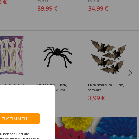
9 €
79,99 €
69,99 €
(48-64)
(48-64)
39,99 €
34,99 €
 Beutel mit 10
Spinne mit Plüsch,
Fledermaus, ca. 11 cm,
schwarz, Ø 70 cm
schwarz
 €
6,99 €
3,99 €
ZUSTIMMEN
 zu können und die
te an unsere Partner für