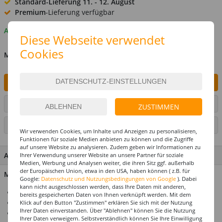
Standard-Lieferung
11. - 12. August
Premium
-Lieferung verfügbar
Auf Lager
Diese Webseite verwendet
Cookies
MENGE
IN DEN WARENKORB
ARTIKEL AUF WUNSCHLISTE SETZEN
ZUSTIMMEN
SEITE DRUCKEN
Wir verwenden Cookies, um Inhalte und Anzeigen zu personalisieren,
Funktionen für soziale Medien anbieten zu können und die Zugriffe
auf unsere Website zu analysieren. Zudem geben wir Informationen zu
ARTIKEL MERKMALE & DETAILS
Ihrer Verwendung unserer Website an unsere Partner für soziale
Medien, Werbung und Analysen weiter, die ihren Sitz ggf. außerhalb
der Europäischen Union, etwa in den USA, haben können ( z.B. für
Material: Papier
Google:
Datenschutz und Nutzungsbedingungen von Google
). Dabei
kann nicht ausgeschlossen werden, dass Ihre Daten mit anderen,
Umweltfreundliches Papierkonfetti
bereits gespeicherten Daten von Ihnen verknüpft werden. Mit dem
Im ergiebigen 250g-Beutel
Klick auf den Button "Zustimmen" erklären Sie sich mit der Nutzung
Ihrer Daten einverstanden. Über "Ablehnen" können Sie die Nutzung
Ideal für Geburtstagspartys, Karneval und andere Feiern
Ihrer Daten verweigern. Selbstverständlich können Sie Ihre Einwilligung