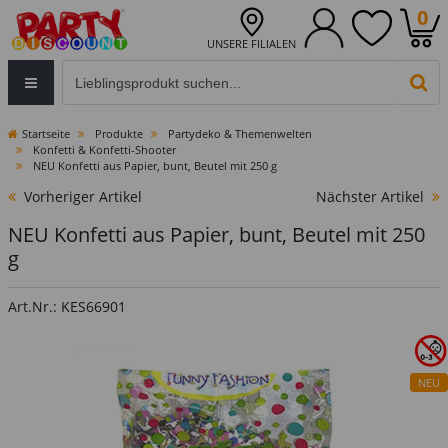
0
UNSERE FILIALEN
Eingabefeld für die Produktsuche im Header
PR
Startseite
Produkte
Partydeko & Themenwelten
Konfetti & Konfetti-Shooter
NEU Konfetti aus Papier, bunt, Beutel mit 250 g
Vorheriger Artikel
Nächster Artikel
NEU Konfetti aus Papier, bunt, Beutel mit 250
g
Art.Nr.: KES66901
NEU