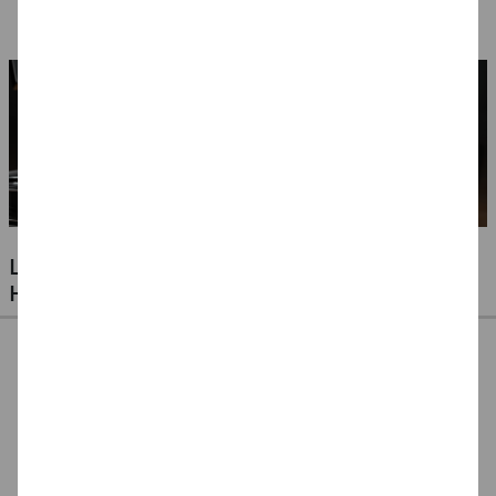
Ausführungen
LUFTBALLONS FÜR JEDE GELEGENHEIT -
HOCHZEITEN, GEBURTSTAGE & VIELES MEHR
Ballonpumpe für
Ballonpumpe, 29 cm
Ballonverschlüsse