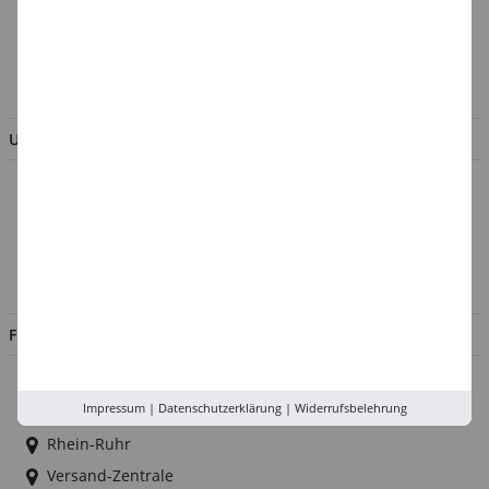
Verpackungsverordnung
AGB & Kundeninformation
BESTELLUNG WIDERRUFEN
UNTERNEHMEN
Über uns
Kontakt
Impressum
Jobs
FILIALEN
Düsseldorf
Impressum
|
Datenschutzerklärung
|
Widerrufsbelehrung
Köln
Rhein-Ruhr
Versand-Zentrale