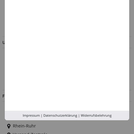
Verpackungsverordnung
AGB & Kundeninformation
BESTELLUNG WIDERRUFEN
UNTERNEHMEN
Über uns
Kontakt
Impressum
Jobs
FILIALEN
Düsseldorf
Impressum
|
Datenschutzerklärung
|
Widerrufsbelehrung
Köln
Rhein-Ruhr