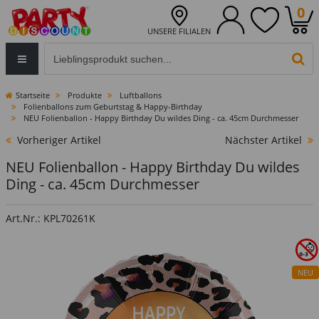
0
UNSERE FILIALEN
Eingabefeld für die Produktsuche im Header
PR
Startseite
Produkte
Luftballons
Folienballons zum Geburtstag & Happy-Birthday
NEU Folienballon - Happy Birthday Du wildes Ding - ca. 45cm Durchmesser
Vorheriger Artikel
Nächster Artikel
NEU Folienballon - Happy Birthday Du wildes
Ding - ca. 45cm Durchmesser
Art.Nr.: KPL70261K
NEU