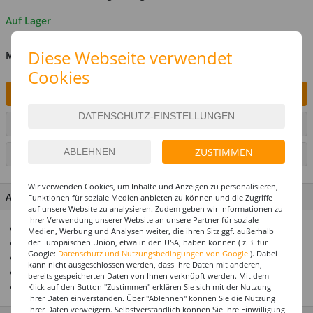
Auf Lager
Diese Webseite verwendet
MENGE
Cookies
IN DEN WARENKORB
ARTIKEL AUF WUNSCHLISTE SETZEN
ZUSTIMMEN
SEITE DRUCKEN
Wir verwenden Cookies, um Inhalte und Anzeigen zu personalisieren,
ARTIKEL MERKMALE & DETAILS
Funktionen für soziale Medien anbieten zu können und die Zugriffe
auf unsere Website zu analysieren. Zudem geben wir Informationen zu
Ihrer Verwendung unserer Website an unsere Partner für soziale
Toller Überraschungseffekt
Medien, Werbung und Analysen weiter, die ihren Sitz ggf. außerhalb
der Europäischen Union, etwa in den USA, haben können ( z.B. für
Hält Helium oder Luft ca. 14 Tage
Google:
Datenschutz und Nutzungsbedingungen von Google
). Dabei
Riesenauswahl! Über 1000 Ballonmotive
kann nicht ausgeschlossen werden, dass Ihre Daten mit anderen,
Nicht mit Helium gefüllt
bereits gespeicherten Daten von Ihnen verknüpft werden. Mit dem
Ideal zusammen mit unseren Ballongewichten
Klick auf den Button "Zustimmen" erklären Sie sich mit der Nutzung
Ihrer Daten einverstanden. Über "Ablehnen" können Sie die Nutzung
Ihrer Daten verweigern. Selbstverständlich können Sie Ihre Einwilligung