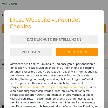
Auf Lager
MENGE
Diese Webseite verwendet
Cookies
IN DEN WARENKORB
ARTIKEL AUF WUNSCHLISTE SETZEN
SEITE DRUCKEN
ZUSTIMMEN
ARTIKEL MERKMALE & DETAILS
Wir verwenden Cookies, um Inhalte und Anzeigen zu personalisieren,
Funktionen für soziale Medien anbieten zu können und die Zugriffe
auf unsere Website zu analysieren. Zudem geben wir Informationen zu
Ideale Fensterdekoration für Halloween
Ihrer Verwendung unserer Website an unsere Partner für soziale
Medien, Werbung und Analysen weiter, die ihren Sitz ggf. außerhalb
Ca. 20x25cm
der Europäischen Union, etwa in den USA, haben können ( z.B. für
Mit verschiedenen Halloween-Motiven
Google:
Datenschutz und Nutzungsbedingungen von Google
). Dabei
Ein echter Hingucker
kann nicht ausgeschlossen werden, dass Ihre Daten mit anderen,
bereits gespeicherten Daten von Ihnen verknüpft werden. Mit dem
Top-Preis-Leistungs-Verhältnis
Klick auf den Button "Zustimmen" erklären Sie sich mit der Nutzung
Ihrer Daten einverstanden. Über "Ablehnen" können Sie die Nutzung
BESCHREIBUNG
Ihrer Daten verweigern. Selbstverständlich können Sie Ihre Einwilligung