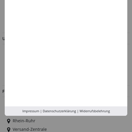
Verpackungsverordnung
AGB & Kundeninformation
BESTELLUNG WIDERRUFEN
UNTERNEHMEN
Über uns
Kontakt
Impressum
Jobs
FILIALEN
Düsseldorf
Impressum
|
Datenschutzerklärung
|
Widerrufsbelehrung
Köln
Rhein-Ruhr
Versand-Zentrale