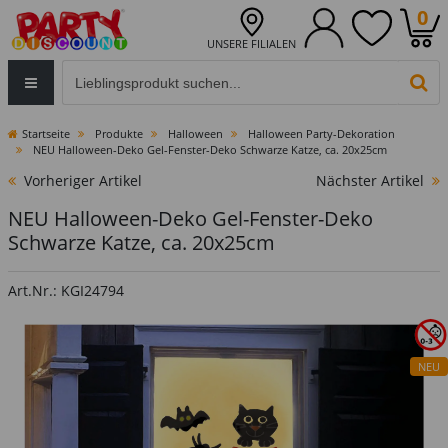
0
UNSERE FILIALEN
Eingabefeld für die Produktsuche im Header
PR
Startseite
Produkte
Halloween
Halloween Party-Dekoration
NEU Halloween-Deko Gel-Fenster-Deko Schwarze Katze, ca. 20x25cm
Vorheriger Artikel
Nächster Artikel
NEU Halloween-Deko Gel-Fenster-Deko
Schwarze Katze, ca. 20x25cm
Art.Nr.: KGI24794
NEU