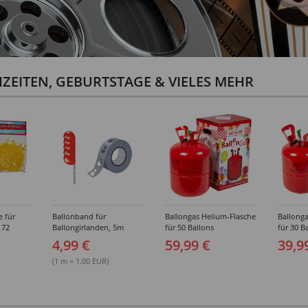
ZEITEN, GEBURTSTAGE & VIELES MEHR
e für
Ballonband für
Ballongas Helium-Flasche
Ballonga
 72
Ballongirlanden, 5m
für 50 Ballons
für 30 B
Deko-Band aus PVC
4,99 €
59,99 €
39,9
(1 m = 1.00 EUR)