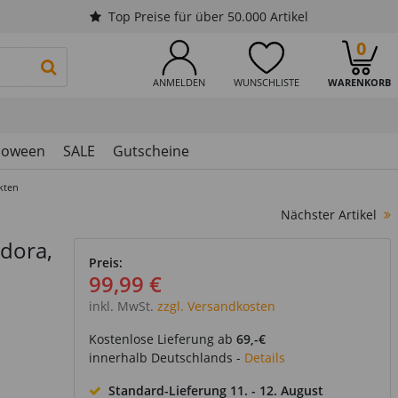
Top Preise für über 50.000 Artikel
0
PRODUKTSUCHE STARTEN
ANMELDEN
WUNSCHLISTE
WARENKORB
loween
SALE
Gutscheine
kten
Nächster Artikel
dora,
Preis:
99,99 €
inkl. MwSt.
zzgl. Versandkosten
Kostenlose Lieferung ab
69,-€
innerhalb Deutschlands -
Details
Standard-Lieferung
11. - 12. August