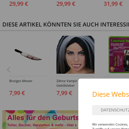
Sträfling, Overall, Orange
152-164
190 cm
29,99 €
29,99 €
31,99 €
- verschiedene Größen
(S-XXL)
DIESE ARTIKEL KÖNNTEN SIE AUCH INTERESS
Blutiges Messer
Zähne Vampir mit
Draculas Eckzähn
Gebißkleber
Dental Qualität
7,99 €
7,99 €
6,99 €
Diese Webs
Wir verwenden Cookies, 
Zugriffe auf unsere Web