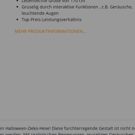
Lebensechte Größe von 170 cm
Gruselig durch interaktive Funktionen , z.B. Geräusche,
leuchtende Augen
Top-Preis-Leistungsverhältnis
MEHR PRODUKTINFORMATIONEN...
en Halloween-Deko-Hexe! Diese furchterregende Gestalt ist nicht 
gen werden. Mit realistischen Bewegungen, gruseligen Geräusche