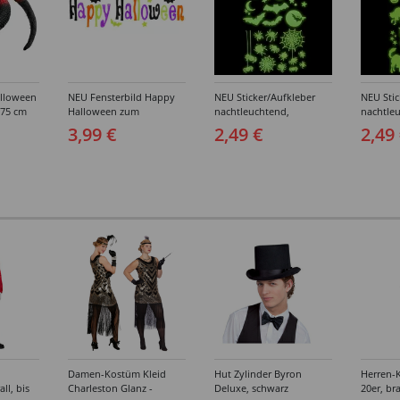
lloween
NEU Fensterbild Happy
NEU Sticker/Aufkleber
NEU Stic
 75 cm
Halloween zum
nachtleuchtend,
nachtle
Ankleben, 50x15cm
Halloween-Motive
Hallowe
3,99 €
2,49 €
2,49
Spinnen & Fledermäuse,
Katzen &
21x15cm
21x15c
Damen-Kostüm Kleid
Hut Zylinder Byron
Herren-
ll, bis
Charleston Glanz -
Deluxe, schwarz
20er, br