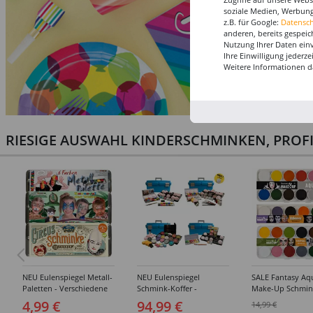
soziale Medien, Werbung
z.B. für Google:
Datensc
anderen, bereits gespeic
Nutzung Ihrer Daten ein
Ihre Einwilligung jederz
Weitere Informationen d
RIESIGE AUSWAHL KINDERSCHMINKEN, PROF
NEU Eulenspiegel Metall-
NEU Eulenspiegel
SALE Fantasy Aq
Paletten - Verschiedene
Schmink-Koffer -
Make-Up Schmin
Sets
Verschiedene
Wasserbasis, Mal
4,99 €
94,99 €
14,99 €
Ausführungen
Paletten - Versc