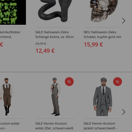
ker/Aufkleber
SALE Halloween-Deko
NEU Halloween-Deko
uchtend,
Schlange Kobra, ca. 65cm
Schädel, kupfer-gold mit
en-Motive
lang, ca. 30cm hoch
Perlen, ca. 16 x 15 x
 €
15,99 €
24,99 €
 Kürbis,
21cm, Totenschädel
12,49 €
m
%
%
Kostüm wilde
SALE Herren-Kostüm
SALE Herren-Kostüm
aun -
wilde 20er, schwarz-weiß
Jackett schwarz/weiß -