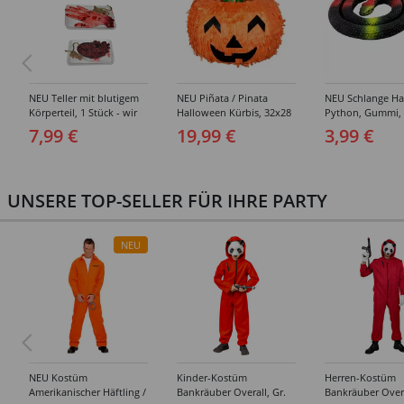
NEU Teller mit blutigem
NEU Piñata / Pinata
NEU Schlange Ha
Körperteil, 1 Stück - wir
Halloween Kürbis, 32x28
Python, Gummi,
wählen für Sie aus ob
cm, mit Schlaufe zum
7,99 €
19,99 €
3,99 €
Herz oder Hand oder
Aufhängen
Gehirn
UNSERE TOP-SELLER FÜR IHRE PARTY
NEU
NEU Kostüm
Kinder-Kostüm
Herren-Kostüm
Amerikanischer Häftling /
Bankräuber Overall, Gr.
Bankräuber Overa