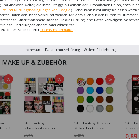
 und Analysen weiter, die ihren Sitz ggf. außerhalb der Europäischen Union, etwa in 
hutz und Nutzungsbedingungen von Google
). Dabei kann nicht ausgeschlossen werden
herten Daten von Ihnen verknüpft werden. Mit dem Klick auf den Button "Zustimmen" er
verstanden. Über "Ablehnen" können Sie die Nutzung Ihrer Daten verweigern. Selbstver
eit in den Einstellungen ändern oder widerrufen.
azu finden Sie in unserer
Datenschutzerklärung.
Impressum
|
Datenschutzerklärung
|
Widerrufsbelehrung
I-MAKE-UP & ZUBEHÖR
%
%
%
ua-
SALE Fantasy
SALE Fantasy Theater-
SALE Fan
ke auf
Schminkstifte-Sets -
Make-Up / Creme-
Kosmeti
kästen /
Verschiedene
Schminke auf Fettbasis,
Verschie
0,89
2,99 €
3,49 €
hiedene
Ausführungen
25g - Verschiedene