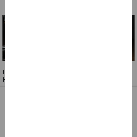
Ausführungen
LUFTBALLONS FÜR JEDE GELEGENHEIT -
HOCHZEITEN, GEBURTSTAGE & VIELES MEHR
Ballonpumpe für
Ballonpumpe, 29 cm
Ballonverschlüsse
Latexballons
für Latexluftballons,