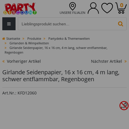
0
UNSERE FILIALEN
Eingabefeld für die Produktsuche im Header
PR
Startseite
Produkte
Partydeko & Themenwelten
Girlanden & Wimpelketten
Girlande Seidenpapier, 16 x 16 cm, 4 m lang, schwer entflammbar,
Regenbogen
Vorheriger Artikel
Nächster Artikel
Girlande Seidenpapier, 16 x 16 cm, 4 m lang,
schwer entflammbar, Regenbogen
Art.Nr.: KFD12060