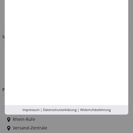
Verpackungsverordnung
AGB & Kundeninformation
BESTELLUNG WIDERRUFEN
UNTERNEHMEN
Über uns
Kontakt
Impressum
Jobs
FILIALEN
Düsseldorf
Impressum
|
Datenschutzerklärung
|
Widerrufsbelehrung
Köln
Rhein-Ruhr
Versand-Zentrale