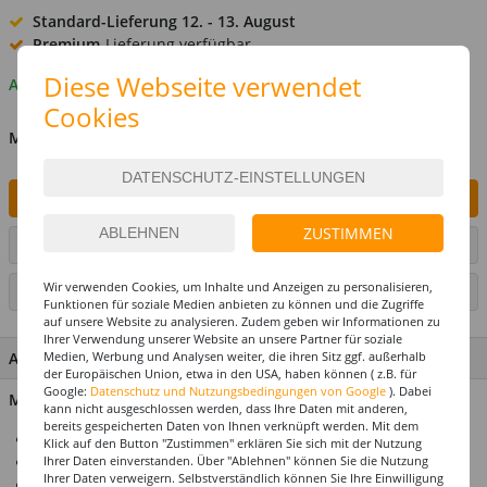
Standard-Lieferung
12. - 13. August
Premium
-Lieferung verfügbar
Diese Webseite verwendet
Auf Lager
Cookies
MENGE
IN DEN WARENKORB
ZUSTIMMEN
ARTIKEL AUF WUNSCHLISTE SETZEN
Wir verwenden Cookies, um Inhalte und Anzeigen zu personalisieren,
SEITE DRUCKEN
Funktionen für soziale Medien anbieten zu können und die Zugriffe
auf unsere Website zu analysieren. Zudem geben wir Informationen zu
Ihrer Verwendung unserer Website an unsere Partner für soziale
Medien, Werbung und Analysen weiter, die ihren Sitz ggf. außerhalb
ARTIKEL MERKMALE & DETAILS
der Europäischen Union, etwa in den USA, haben können ( z.B. für
Google:
Datenschutz und Nutzungsbedingungen von Google
). Dabei
Material: Papier
kann nicht ausgeschlossen werden, dass Ihre Daten mit anderen,
bereits gespeicherten Daten von Ihnen verknüpft werden. Mit dem
Schwer entflammbar
Klick auf den Button "Zustimmen" erklären Sie sich mit der Nutzung
Ihrer Daten einverstanden. Über "Ablehnen" können Sie die Nutzung
Daher ideal für die Gastronomie
Ihrer Daten verweigern. Selbstverständlich können Sie Ihre Einwilligung
Top-Preis-Leistungsverhältnis