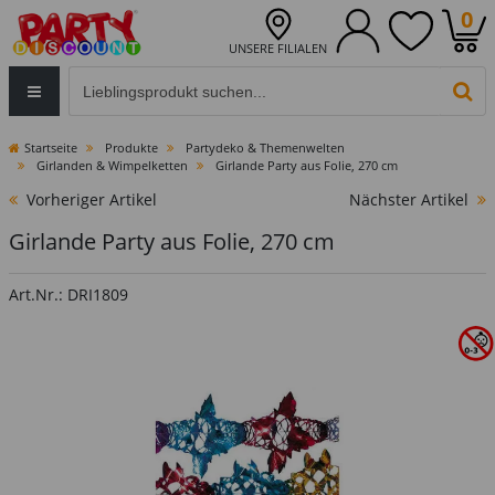
0
UNSERE FILIALEN
Eingabefeld für die Produktsuche im Header
PR
Startseite
Produkte
Partydeko & Themenwelten
Girlanden & Wimpelketten
Girlande Party aus Folie, 270 cm
Vorheriger Artikel
Nächster Artikel
Girlande Party aus Folie, 270 cm
Art.Nr.: DRI1809