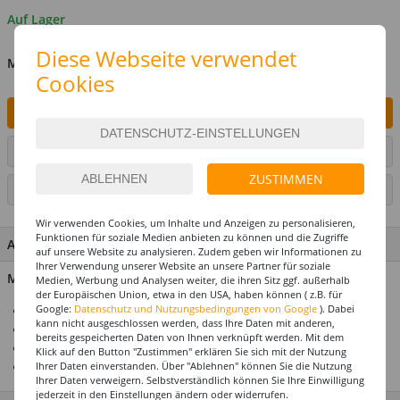
Auf Lager
Diese Webseite verwendet
MENGE
Cookies
IN DEN WARENKORB
ARTIKEL AUF WUNSCHLISTE SETZEN
ZUSTIMMEN
SEITE DRUCKEN
Wir verwenden Cookies, um Inhalte und Anzeigen zu personalisieren,
Funktionen für soziale Medien anbieten zu können und die Zugriffe
ARTIKEL MERKMALE & DETAILS
auf unsere Website zu analysieren. Zudem geben wir Informationen zu
Ihrer Verwendung unserer Website an unsere Partner für soziale
Material: 100% Kunststoff
Medien, Werbung und Analysen weiter, die ihren Sitz ggf. außerhalb
der Europäischen Union, etwa in den USA, haben können ( z.B. für
Google:
Datenschutz und Nutzungsbedingungen von Google
). Dabei
Für die perfekte Motto- & Themenparty
kann nicht ausgeschlossen werden, dass Ihre Daten mit anderen,
Alle Artikel abgestimmt im Design
bereits gespeicherten Daten von Ihnen verknüpft werden. Mit dem
Premium-Qualität
Klick auf den Button "Zustimmen" erklären Sie sich mit der Nutzung
Ihrer Daten einverstanden. Über "Ablehnen" können Sie die Nutzung
Top-Preis-Leistungsverhältnis
Ihrer Daten verweigern. Selbstverständlich können Sie Ihre Einwilligung
jederzeit in den Einstellungen ändern oder widerrufen.