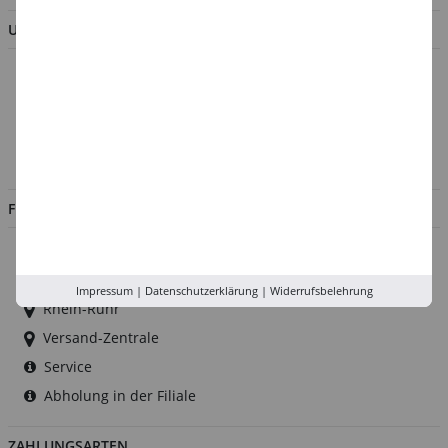
UNTERNEHMEN
Über uns
Kontakt
Impressum
Jobs
FILIALEN
Düsseldorf
Köln
Impressum
|
Datenschutzerklärung
|
Widerrufsbelehrung
Rhein-Ruhr
Versand-Zentrale
Service
Abholung in der Filiale
ZAHLUNGSARTEN