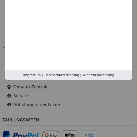
Über uns
Kontakt
Impressum
Jobs
FILIALEN
Düsseldorf
Köln
Impressum
|
Datenschutzerklärung
|
Widerrufsbelehrung
Rhein-Ruhr
Versand-Zentrale
Service
Abholung in der Filiale
ZAHLUNGSARTEN