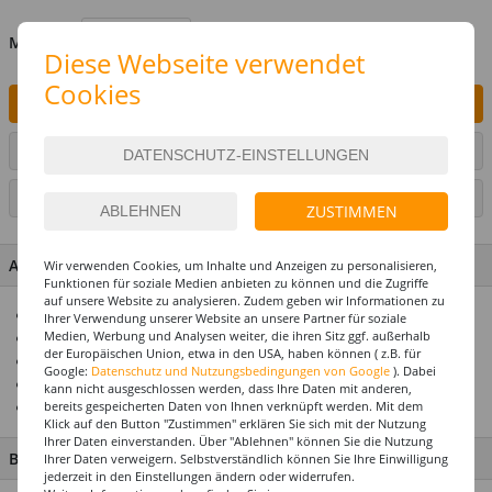
MENGE
Diese Webseite verwendet
Cookies
IN DEN WARENKORB
ARTIKEL AUF WUNSCHLISTE SETZEN
SEITE DRUCKEN
ZUSTIMMEN
ARTIKEL MERKMALE & DETAILS
Wir verwenden Cookies, um Inhalte und Anzeigen zu personalisieren,
Funktionen für soziale Medien anbieten zu können und die Zugriffe
auf unsere Website zu analysieren. Zudem geben wir Informationen zu
Toller Preis-Vorteil
Ihrer Verwendung unserer Website an unsere Partner für soziale
Medien, Werbung und Analysen weiter, die ihren Sitz ggf. außerhalb
Schnell & Einfach Einkaufen
der Europäischen Union, etwa in den USA, haben können ( z.B. für
Ideal für Ihre Tombola
Google:
Datenschutz und Nutzungsbedingungen von Google
). Dabei
Ideales Mischverhältnis ca. 1 zu 3
kann nicht ausgeschlossen werden, dass Ihre Daten mit anderen,
bereits gespeicherten Daten von Ihnen verknüpft werden. Mit dem
Hergestellt in Deutschland
Klick auf den Button "Zustimmen" erklären Sie sich mit der Nutzung
Ihrer Daten einverstanden. Über "Ablehnen" können Sie die Nutzung
BESCHREIBUNG
Ihrer Daten verweigern. Selbstverständlich können Sie Ihre Einwilligung
jederzeit in den Einstellungen ändern oder widerrufen.