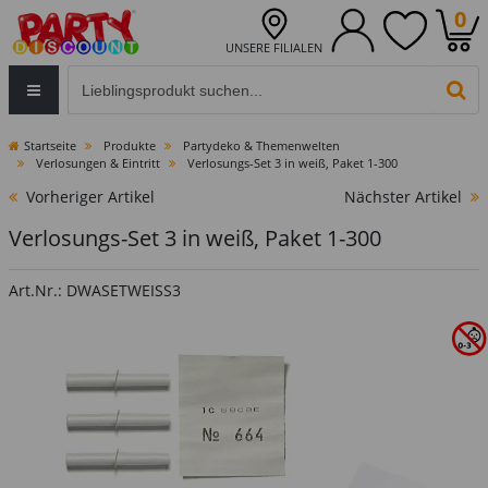
0
UNSERE FILIALEN
Eingabefeld für die Produktsuche im Header
PR
Startseite
Produkte
Partydeko & Themenwelten
Verlosungen & Eintritt
Verlosungs-Set 3 in weiß, Paket 1-300
Vorheriger Artikel
Nächster Artikel
Verlosungs-Set 3 in weiß, Paket 1-300
Art.Nr.: DWASETWEISS3