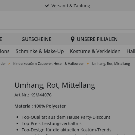
Versand & Zahlung
tsuche im Header
E
GUTSCHEINE
UNSERE FILIALEN
llons
Schminke & Make-Up
Kostüme & Verkleiden
Hal
nder
Kinderkostüme Zauberer, Hexen & Halloween
Umhang, Rot, Mittellang
Umhang, Rot, Mittellang
Art.Nr.: KSM44076
Material: 100% Polyester
Top-Qualität aus dem Hause Party-Discount
Top-Preis-Leistungsverhältnis
Top-Design für die aktuellen Kostüm-Trends