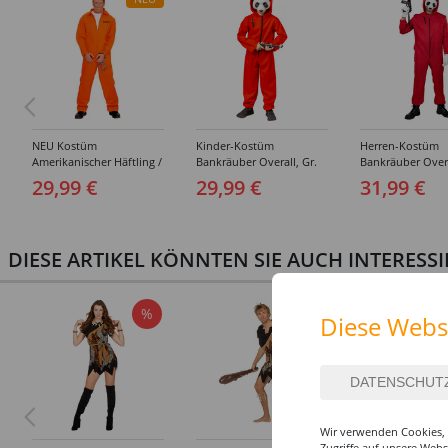
NEU Kostüm
Kinder-Kostüm
Herren-Kostüm
Amerikanischer Häftling /
Bankräuber Overall, Gr.
Bankräuber Overa
Sträfling, Overall, Orange
152-164
190 cm
29,99 €
29,99 €
31,99 €
- verschiedene Größen
(S-XXL)
DIESE ARTIKEL KÖNNTEN SIE AUCH INTERESS
%
%
Diese Webs
Wir verwenden Cookies, 
Zugriffe auf unsere Web