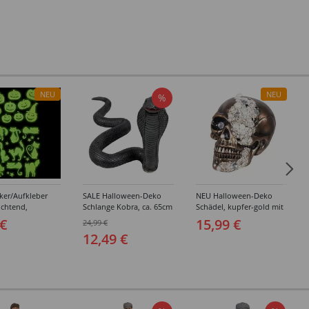
NEU
NEU
%
ker/Aufkleber
SALE Halloween-Deko
NEU Halloween-Deko
uchtend,
Schlange Kobra, ca. 65cm
Schädel, kupfer-gold mit
en-Motive
lang, ca. 30cm hoch
Perlen, ca. 16 x 15 x
 €
15,99 €
24,99 €
 Kürbis,
21cm, Totenschädel
12,49 €
m