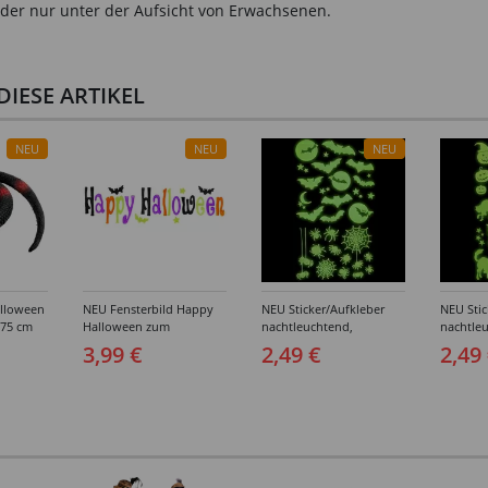
der nur unter der Aufsicht von Erwachsenen.
IESE ARTIKEL
NEU
NEU
NEU
lloween
NEU Fensterbild Happy
NEU Sticker/Aufkleber
NEU Stic
 75 cm
Halloween zum
nachtleuchtend,
nachtle
Ankleben, 50x15cm
Halloween-Motive
Hallowe
3,99 €
2,49 €
2,49
Spinnen & Fledermäuse,
Katzen &
21x15cm
21x15c