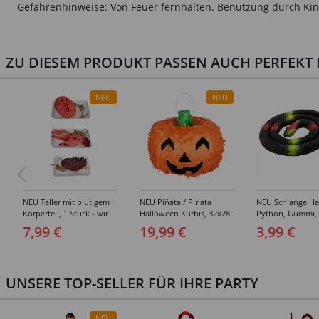
Gefahrenhinweise: Von Feuer fernhalten. Benutzung durch Kin
ZU DIESEM PRODUKT PASSEN AUCH PERFEKT D
NEU
NEU
NEU Teller mit blutigem
NEU Piñata / Pinata
NEU Schlange Ha
Körperteil, 1 Stück - wir
Halloween Kürbis, 32x28
Python, Gummi,
wählen für Sie aus ob
cm, mit Schlaufe zum
7,99 €
19,99 €
3,99 €
Herz oder Hand oder
Aufhängen
Gehirn
UNSERE TOP-SELLER FÜR IHRE PARTY
NEU