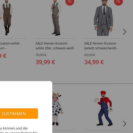
%
%
Kostüm wilde
SALE Herren-Kostüm
SALE Herren-Kostüm
aun -
wilde 20er, schwarz-weiß
Jackett schwarz/weiß -
edene Größen
- Verschiedene Größen
Verschiedene Größen
9 €
79,99 €
69,99 €
(48-64)
(48-64)
39,99 €
34,99 €
ZUSTIMMEN
 zu können und die
te an unsere Partner für