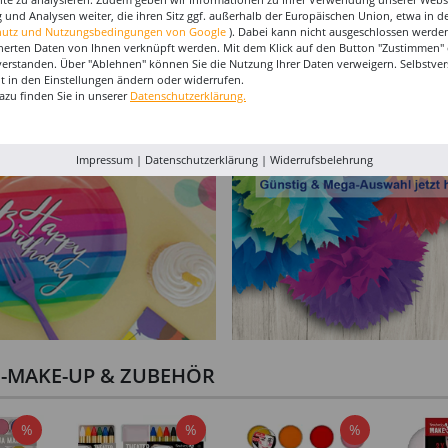
Banane,
Damen-Kostüm
SALE Herren-Hemd Police
Herren-K
 und Analysen weiter, die ihren Sitz ggf. außerhalb der Europäischen Union, etwa in 
Orientalin Ferhan -
schwarz - Verschiedene
Verschi
hutz und Nutzungsbedingungen von Google
). Dabei kann nicht ausgeschlossen werden
Verschiedene Größen
Größen (46-60)
(48-64)
54,99 €
34,9
24,99 €
herten Daten von Ihnen verknüpft werden. Mit dem Klick auf den Button "Zustimmen" er
(36-48)
verstanden. Über "Ablehnen" können Sie die Nutzung Ihrer Daten verweigern. Selbstver
12,49 €
eit in den Einstellungen ändern oder widerrufen.
azu finden Sie in unserer
Datenschutzerklärung.
Impressum
|
Datenschutzerklärung
|
Widerrufsbelehrung
I-MAKE-UP & ZUBEHÖR
%
%
%