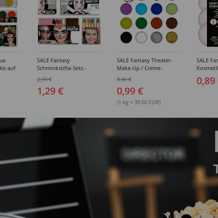
ua-
SALE Fantasy
SALE Fantasy Theater-
SALE Fan
ke auf
Schminkstifte-Sets -
Make-Up / Creme-
Kosmeti
kästen /
Verschiedene
Schminke auf Fettbasis,
Verschie
0,89
2,99 €
3,49 €
hiedene
Ausführungen
25g - Verschiedene
1,29 €
0,99 €
Karnevalsfarben
(1 kg = 39.60 EUR)