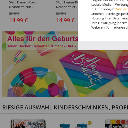
SALE Damen-Kostüm
SALE Herren-Kostüm
Herren-Kostüm 
soziale Medien, Werbung
Neandertalerin -
Neandertaler -
Einheitsgröße
z.B. für Google:
Datensc
Verschiedene Größen
Verschiedene Größen
29,99 €
29,99 €
29,99 €
anderen, bereits gespeic
(38-48)
(50-60)
Nutzung Ihrer Daten ein
14,99 €
14,99 €
Ihre Einwilligung jederz
Weitere Informationen d
RIESIGE AUSWAHL KINDERSCHMINKEN, PROF