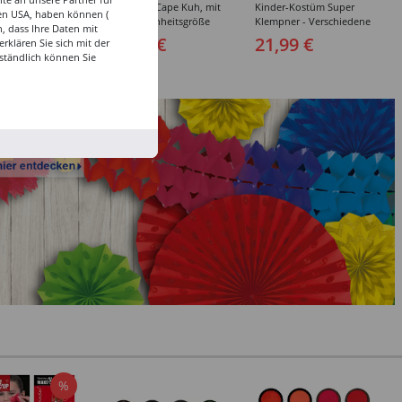
ostüm Sträfling -
Kleinkind-Cape Kuh, mit
Kinder-Kostüm Super
den USA, haben können (
edene Größen
Ärmeln, Einheitsgröße
Klempner - Verschiedene
, dass Ihre Daten mit
Größen (116-164)
9 €
24,99 €
21,99 €
klären Sie sich mit der
ständlich können Sie
%