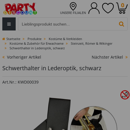
0
UNSERE FILIALEN
Eingabefeld für die Produktsuche im Header
PR
Startseite
Produkte
Kostüme & Verkleiden
Kostüme & Zubehör für Erwachsene
Steinzeit, Römer & Wikinger
Schwerthalter in Lederoptik, schwarz
Vorheriger Artikel
Nächster Artikel
Schwerthalter in Lederoptik, schwarz
Art.Nr.: KWD00039