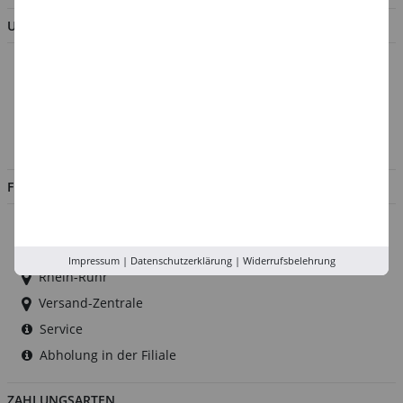
UNTERNEHMEN
Über uns
Kontakt
Impressum
Jobs
FILIALEN
Düsseldorf
Köln
Impressum
|
Datenschutzerklärung
|
Widerrufsbelehrung
Rhein-Ruhr
Versand-Zentrale
Service
Abholung in der Filiale
ZAHLUNGSARTEN