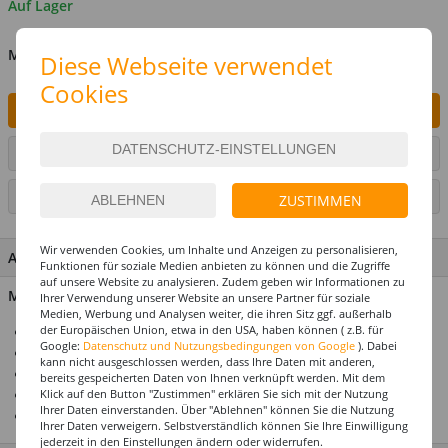
Auf Lager
MENGE
Diese Webseite verwendet
Cookies
IN DEN WARENKORB
ARTIKEL AUF WUNSCHLISTE SETZEN
SEITE DRUCKEN
ZUSTIMMEN
Wir verwenden Cookies, um Inhalte und Anzeigen zu personalisieren,
ARTIKEL MERKMALE & DETAILS
Funktionen für soziale Medien anbieten zu können und die Zugriffe
auf unsere Website zu analysieren. Zudem geben wir Informationen zu
Material: 100 % Polyester
Ihrer Verwendung unserer Website an unsere Partner für soziale
Medien, Werbung und Analysen weiter, die ihren Sitz ggf. außerhalb
der Europäischen Union, etwa in den USA, haben können ( z.B. für
Ideal für Karneval & Fasching
Google:
Datenschutz und Nutzungsbedingungen von Google
). Dabei
Für die perfekte Motto- & Themenparty
kann nicht ausgeschlossen werden, dass Ihre Daten mit anderen,
Mega-Auswahl zu jedem Kostümthema
bereits gespeicherten Daten von Ihnen verknüpft werden. Mit dem
Klick auf den Button "Zustimmen" erklären Sie sich mit der Nutzung
Hochwertiges Design
Ihrer Daten einverstanden. Über "Ablehnen" können Sie die Nutzung
Top-Preis-Leistungsverhältnis
Ihrer Daten verweigern. Selbstverständlich können Sie Ihre Einwilligung
jederzeit in den Einstellungen ändern oder widerrufen.