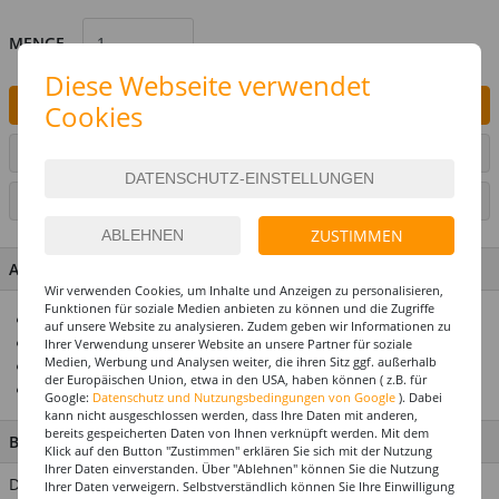
MENGE
Diese Webseite verwendet
IN DEN WARENKORB
Cookies
ARTIKEL AUF WUNSCHLISTE SETZEN
SEITE DRUCKEN
ZUSTIMMEN
ARTIKEL MERKMALE & DETAILS
Wir verwenden Cookies, um Inhalte und Anzeigen zu personalisieren,
Funktionen für soziale Medien anbieten zu können und die Zugriffe
Ideal für Geburtstage, Hochzeiten, Jubiläen und Silvester
auf unsere Website zu analysieren. Zudem geben wir Informationen zu
Funktioniert mit Druckluft
Ihrer Verwendung unserer Website an unsere Partner für soziale
Medien, Werbung und Analysen weiter, die ihren Sitz ggf. außerhalb
Erstklassige Qualität
der Europäischen Union, etwa in den USA, haben können ( z.B. für
Top-Preis-Leistungsverhältnis
Google:
Datenschutz und Nutzungsbedingungen von Google
). Dabei
kann nicht ausgeschlossen werden, dass Ihre Daten mit anderen,
bereits gespeicherten Daten von Ihnen verknüpft werden. Mit dem
BESCHREIBUNG
Klick auf den Button "Zustimmen" erklären Sie sich mit der Nutzung
Ihrer Daten einverstanden. Über "Ablehnen" können Sie die Nutzung
Durch einen einfachen Dreh werden Konfetti-Streifen und
Ihrer Daten verweigern. Selbstverständlich können Sie Ihre Einwilligung