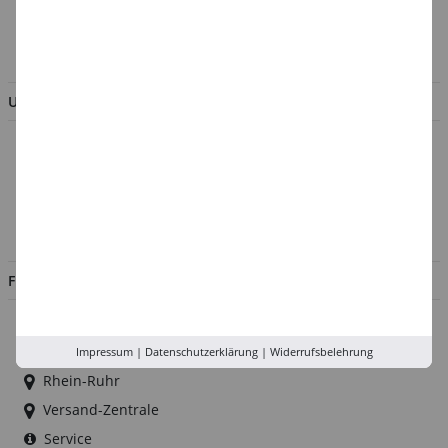
AGB & Kundeninformation
BESTELLUNG WIDERRUFEN
UNTERNEHMEN
Über uns
Kontakt
Impressum
Jobs
FILIALEN
Düsseldorf
Köln
Impressum
|
Datenschutzerklärung
|
Widerrufsbelehrung
Rhein-Ruhr
Versand-Zentrale
Service