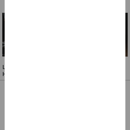
Ausführungen
LUFTBALLONS FÜR JEDE GELEGENHEIT -
HOCHZEITEN, GEBURTSTAGE & VIELES MEHR
Ballonpumpe für
Ballonpumpe, 29 cm
Ballonverschlüsse
Latexballons
für Latexluftballons,