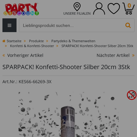
0
UNSERE FILIALEN
Eingabefeld für die Produktsuche im Header
PR
Startseite
Produkte
Partydeko & Themenwelten
Konfetti & Konfetti-Shooter
SPARPACK! Konfetti-Shooter Silber 20cm 3Stk
Vorheriger Artikel
Nächster Artikel
SPARPACK! Konfetti-Shooter Silber 20cm 3Stk
Art.Nr.: KES66-66269-3X