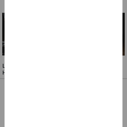
Ausführungen
LUFTBALLONS FÜR JEDE GELEGENHEIT -
HOCHZEITEN, GEBURTSTAGE & VIELES MEHR
Ballonpumpe für
Ballonpumpe, 29 cm
Ballonverschlüsse
Latexballons
für Latexluftballons,