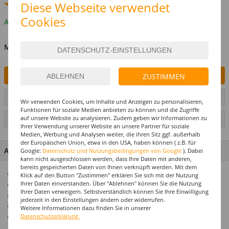
Premium
-Lieferung verfügbar
Diese Webseite verwendet
Cookies
Auf Lager
MENGE
IN DEN WARENKORB
ZUSTIMMEN
ARTIKEL AUF WUNSCHLISTE SETZEN
Wir verwenden Cookies, um Inhalte und Anzeigen zu personalisieren,
Funktionen für soziale Medien anbieten zu können und die Zugriffe
auf unsere Website zu analysieren. Zudem geben wir Informationen zu
SEITE DRUCKEN
Ihrer Verwendung unserer Website an unsere Partner für soziale
Medien, Werbung und Analysen weiter, die ihren Sitz ggf. außerhalb
der Europäischen Union, etwa in den USA, haben können ( z.B. für
ARTIKEL MERKMALE & DETAILS
Google:
Datenschutz und Nutzungsbedingungen von Google
). Dabei
kann nicht ausgeschlossen werden, dass Ihre Daten mit anderen,
bereits gespeicherten Daten von Ihnen verknüpft werden. Mit dem
Für die perfekte Geburtstagsparty
Klick auf den Button "Zustimmen" erklären Sie sich mit der Nutzung
Ihrer Daten einverstanden. Über "Ablehnen" können Sie die Nutzung
Alle Artikel abgestimmt im Design
Ihrer Daten verweigern. Selbstverständlich können Sie Ihre Einwilligung
Premium-Qualität
jederzeit in den Einstellungen ändern oder widerrufen.
Top-Preis-Leistungsverhältnis
Weitere Informationen dazu finden Sie in unserer
Einer unserer Top-Seller
Datenschutzerklärung.