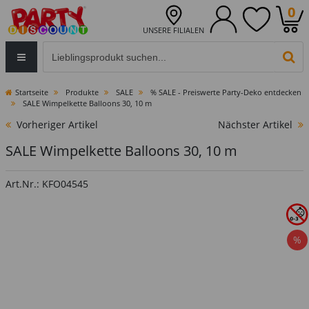
0
UNSERE FILIALEN
Eingabefeld für die Produktsuche im Header
PR
Startseite
Produkte
SALE
% SALE - Preiswerte Party-Deko entdecken
SALE Wimpelkette Balloons 30, 10 m
Vorheriger Artikel
Nächster Artikel
SALE Wimpelkette Balloons 30, 10 m
Art.Nr.: KFO04545
%