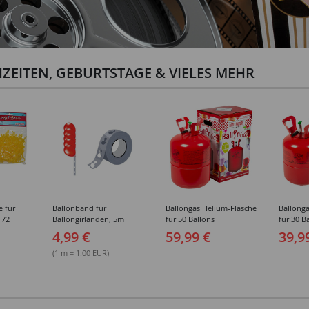
ZEITEN, GEBURTSTAGE & VIELES MEHR
e für
Ballonband für
Ballongas Helium-Flasche
Ballonga
 72
Ballongirlanden, 5m
für 50 Ballons
für 30 B
Deko-Band aus PVC
4,99 €
59,99 €
39,9
(1 m = 1.00 EUR)