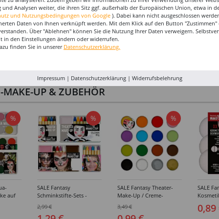
 und Analysen weiter, die ihren Sitz ggf. außerhalb der Europäischen Union, etwa in 
hutz und Nutzungsbedingungen von Google
). Dabei kann nicht ausgeschlossen werden
herten Daten von Ihnen verknüpft werden. Mit dem Klick auf den Button "Zustimmen" er
verstanden. Über "Ablehnen" können Sie die Nutzung Ihrer Daten verweigern. Selbstver
eit in den Einstellungen ändern oder widerrufen.
azu finden Sie in unserer
Datenschutzerklärung.
Impressum
|
Datenschutzerklärung
|
Widerrufsbelehrung
I-MAKE-UP & ZUBEHÖR
%
%
%
ua-
SALE Fantasy
SALE Fantasy Theater-
SALE Fan
ke auf
Schminkstifte-Sets -
Make-Up / Creme-
Kosmeti
kästen /
Verschiedene
Schminke auf Fettbasis,
Verschie
0,89
2,99 €
3,49 €
hiedene
Ausführungen
25g - Verschiedene
1,29 €
0,99 €
Karnevalsfarben