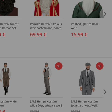
 Herren Knecht
Perücke Herren Nikolaus
Vollbart, glattes Haar,
, Barbar, Set
Weihnachtsmann, Santa
weiß
und Bart,
Claus, Set 3tlg. Perücke,
9 €
69,99 €
15,99 €
Bart und Augenbrauen,
Standard, elfenbein
%
%
Kostüm wilde
SALE Herren-Kostüm
SALE Herren-Kostüm
aun -
wilde 20er, schwarz-weiß
Jackett schwarz/weiß -
edene Größen
- Verschiedene Größen
Verschiedene Größen
9 €
79,99 €
69,99 €