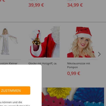
(48-64)
(48-64)
39,99 €
34,99 €
Kostüm Kleiner
Glocke mit Holzgriff, ca.
Nikolausmütze mit
Verschiedene
12 cm
Pompon
116-152)
9 €
6,99 €
0,99 €
ZUSTIMMEN
 zu können und die
te an unsere Partner für