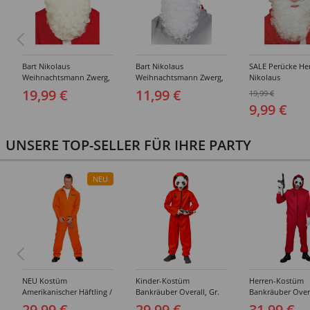
Bart Nikolaus
Bart Nikolaus
SALE Perücke He
Weihnachtsmann Zwerg,
Weihnachtsmann Zwerg,
Nikolaus
Premium, weiß
Standard, weiß
Weihnachtsmann
19,99 €
11,99 €
19,99 €
Standard, weiß
9,99 €
UNSERE TOP-SELLER FÜR IHRE PARTY
NEU
NEU Kostüm
Kinder-Kostüm
Herren-Kostüm
Amerikanischer Häftling /
Bankräuber Overall, Gr.
Bankräuber Overa
Sträfling, Overall, Orange
152-164
190 cm
29,99 €
29,99 €
31,99 €