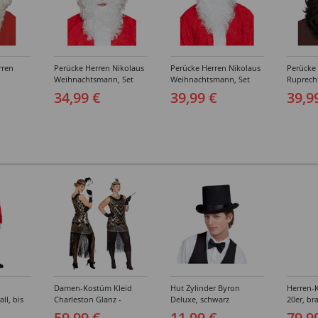
rren
Perücke Herren Nikolaus
Perücke Herren Nikolaus
Perücke
Weihnachtsmann, Set
Weihnachtsmann, Set
Ruprecht
,
Perücke und Bart,
Perücke und Bart,
Perücke 
34,99 €
39,99 €
39,9
Standard, weiß
Premium, weiß
schwarz
Damen-Kostüm Kleid
Hut Zylinder Byron
Herren-
ll, bis
Charleston Glanz -
Deluxe, schwarz
20er, br
Verschiedene Größen (S-
Verschi
59,99 €
11,99 €
79,9