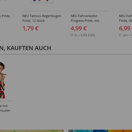
 Pride,
NEU Tattoos Regenbogen
NEU Fahnenkette
NEU Fah
Pride, 12 Stück
Progress Pride, mit
Pride, 
30x20cm Fähnchen, 6m
1,79 €
4,99 €
6,99
(1 m = 0.83 EUR)
(1 qm = 
EN, KAUFTEN AUCH
e mit
kmuster