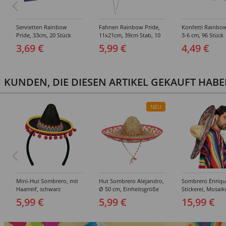
Servietten Rainbow
Fahnen Rainbow Pride,
Konfetti Rainbow
Pride, 33cm, 20 Stück
11x21cm, 39cm Stab, 10
3-6 cm, 96 Stück
Stück
3,69 €
5,99 €
4,49 €
KUNDEN, DIE DIESEN ARTIKEL GEKAUFT HAB
NEU
Mini-Hut Sombrero, mit
Hut Sombrero Alejandro,
Sombrero Enriqu
Haarreif, schwarz
Ø 50 cm, Einheitsgröße
Stickerei, Mosai
5,99 €
5,99 €
15,99 €