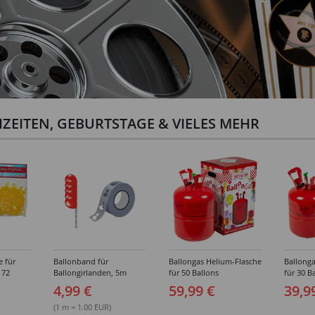
ZEITEN, GEBURTSTAGE & VIELES MEHR
e für
Ballonband für
Ballongas Helium-Flasche
Ballonga
 72
Ballongirlanden, 5m
für 50 Ballons
für 30 B
Deko-Band aus PVC
4,99 €
59,99 €
39,9
(1 m = 1.00 EUR)