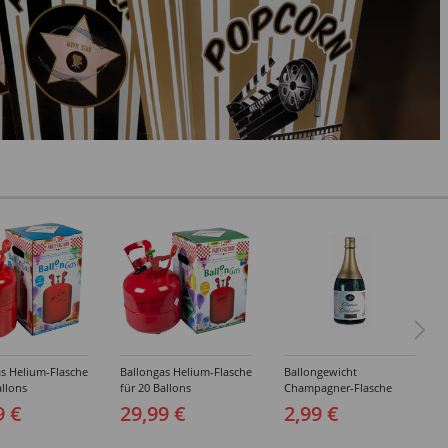
s Helium-Flasche
Ballongas Helium-Flasche
Ballongewicht
allons
für 20 Ballons
Champagner-Flasche
9 €
29,99 €
2,99 €