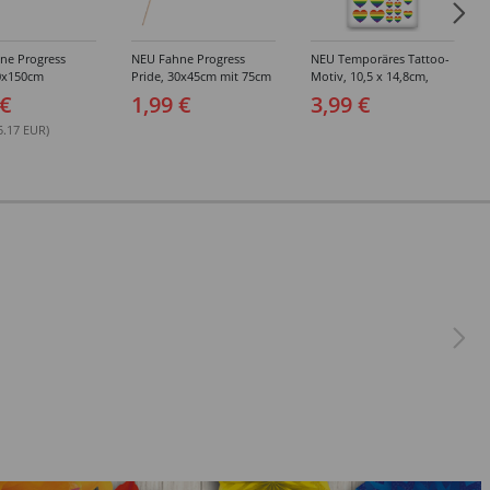
ne Progress
NEU Fahne Progress
NEU Temporäres Tattoo-
90x150cm
Pride, 30x45cm mit 75cm
Motiv, 10,5 x 14,8cm,
Stab
Basic Regenbogen
 €
1,99 €
3,99 €
Herzen
5.17 EUR)