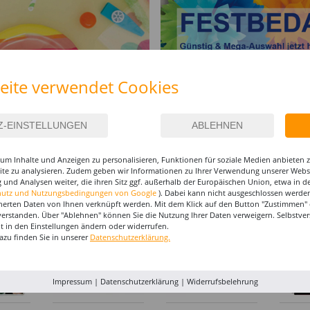
eite verwendet Cookies
um Inhalte und Anzeigen zu personalisieren, Funktionen für soziale Medien anbieten
site zu analysieren. Zudem geben wir Informationen zu Ihrer Verwendung unserer Websi
I-MAKE-UP & ZUBEHÖR
 und Analysen weiter, die ihren Sitz ggf. außerhalb der Europäischen Union, etwa in 
hutz und Nutzungsbedingungen von Google
). Dabei kann nicht ausgeschlossen werden
herten Daten von Ihnen verknüpft werden. Mit dem Klick auf den Button "Zustimmen" er
%
%
%
verstanden. Über "Ablehnen" können Sie die Nutzung Ihrer Daten verweigern. Selbstver
eit in den Einstellungen ändern oder widerrufen.
azu finden Sie in unserer
Datenschutzerklärung.
Impressum
|
Datenschutzerklärung
|
Widerrufsbelehrung