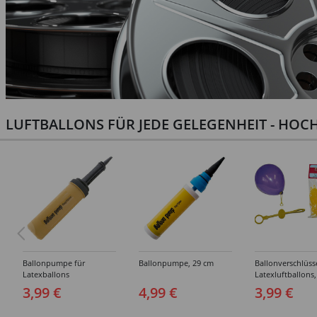
LUFTBALLONS FÜR JEDE GELEGENHEIT - HOCH
Ballonpumpe für
Ballonpumpe, 29 cm
Ballonverschlüss
Latexballons
Latexluftballons,
Stück
3,99 €
4,99 €
3,99 €