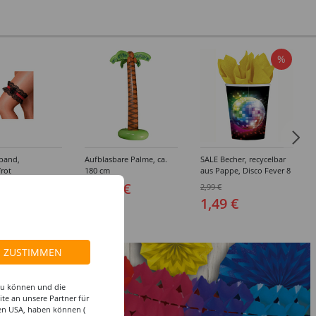
%
band,
Aufblasbare Palme, ca.
SALE Becher, recycelbar
rot
180 cm
aus Pappe, Disco Fever 8
Stk. 266 ml
 €
18,99 €
2,99 €
1,49 €
ZUSTIMMEN
 zu können und die
te an unsere Partner für
den USA, haben können (