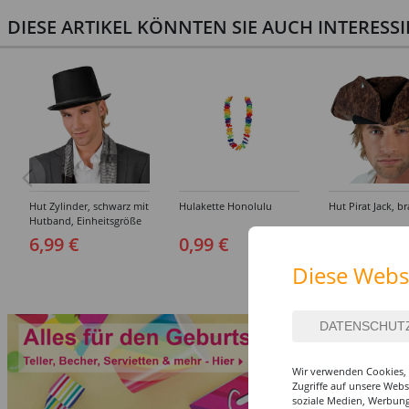
DIESE ARTIKEL KÖNNTEN SIE AUCH INTERESS
Hut Zylinder, schwarz mit
Hulakette Honolulu
Hut Pirat Jack, b
Hutband, Einheitsgröße
6,99 €
0,99 €
8,99 €
Diese Webs
Wir verwenden Cookies, 
Zugriffe auf unsere Web
soziale Medien, Werbung