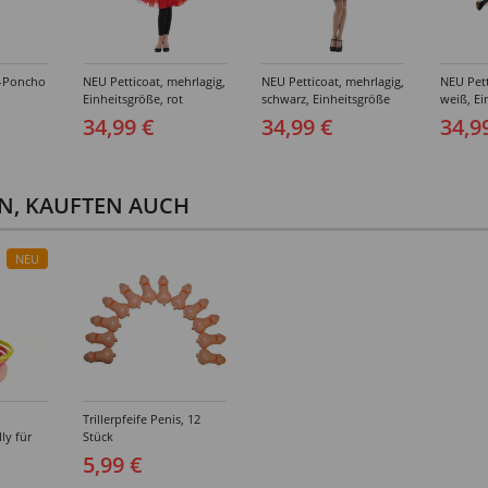
-Poncho
NEU Petticoat, mehrlagig,
NEU Petticoat, mehrlagig,
NEU Pett
Einheitsgröße, rot
schwarz, Einheitsgröße
weiß, Ei
34,99 €
34,99 €
34,9
EN, KAUFTEN AUCH
NEU
Trillerpfeife Penis, 12
ly für
Stück
n-
5,99 €
hied