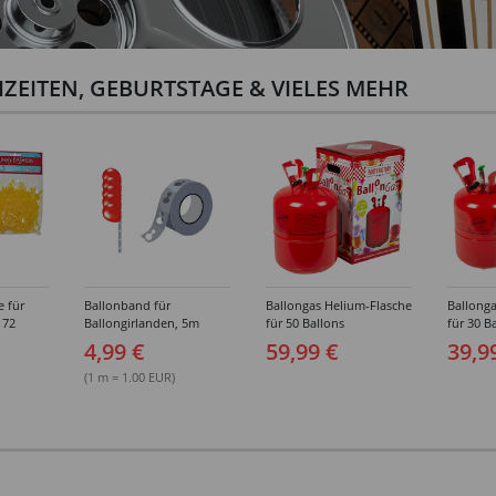
ZEITEN, GEBURTSTAGE & VIELES MEHR
e für
Ballonband für
Ballongas Helium-Flasche
Ballonga
 72
Ballongirlanden, 5m
für 50 Ballons
für 30 B
Deko-Band aus PVC
4,99 €
59,99 €
39,9
(1 m = 1.00 EUR)