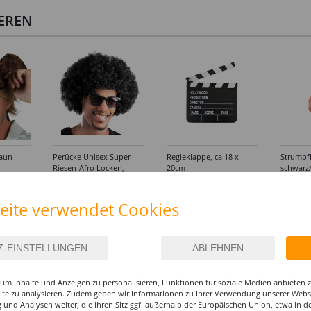
IEREN
raun
Perücke Unisex Super-
Regieklappe, ca 18 x
Strumpf
Riesen-Afro Locken,
20cm
schwarz/
schwarz
9,99 €
5,99 €
4,99
eite verwendet Cookies
um Inhalte und Anzeigen zu personalisieren, Funktionen für soziale Medien anbieten
site zu analysieren. Zudem geben wir Informationen zu Ihrer Verwendung unserer Websi
 und Analysen weiter, die ihren Sitz ggf. außerhalb der Europäischen Union, etwa in 