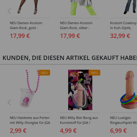
NEU Damen-Kostüm
NEU Damen-Kostüm
Kostüm Cowboy
Glam-Rock, gold -
Glam-Rock, silber -
in Kuh-Optik,
verschiedene Größen (S-
verschiedene Größen (S-
Einheitsgröße
17,99 €
17,99 €
32,99 €
XL)
XL)
KUNDEN, DIE DIESEN ARTIKEL GEKAUFT HAB
NEU
NEU
NEU Halskette aus Perlen
NEU Willy Bier Bong aus
NEU Lustiges
mit Willy-Shotglas für JGA
Kunststoff für JGA /
Ringwurfspiel Wil
/ Junggesellen-
Junggesellen-gesellinnen-
JGA / Junggeselle
2,99 €
4,99 €
6,99 €
gesellinnen-Abschied
Abschied
gesellinnen-Absc