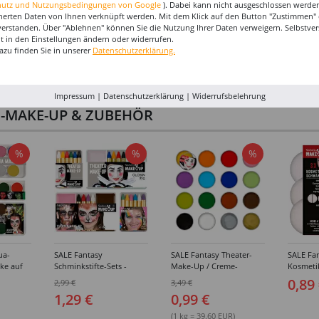
hutz und Nutzungsbedingungen von Google
). Dabei kann nicht ausgeschlossen werden
herten Daten von Ihnen verknüpft werden. Mit dem Klick auf den Button "Zustimmen" er
verstanden. Über "Ablehnen" können Sie die Nutzung Ihrer Daten verweigern. Selbstver
eit in den Einstellungen ändern oder widerrufen.
azu finden Sie in unserer
Datenschutzerklärung.
Impressum
|
Datenschutzerklärung
|
Widerrufsbelehrung
I-MAKE-UP & ZUBEHÖR
%
%
%
ua-
SALE Fantasy
SALE Fantasy Theater-
SALE Fan
ke auf
Schminkstifte-Sets -
Make-Up / Creme-
Kosmeti
kästen /
Verschiedene
Schminke auf Fettbasis,
Verschie
0,89
2,99 €
3,49 €
hiedene
Ausführungen
25g - Verschiedene
1,29 €
0,99 €
Karnevalsfarben
(1 kg = 39.60 EUR)