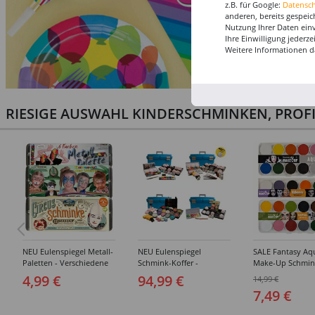
z.B. für Google:
Datensc
anderen, bereits gespeic
Nutzung Ihrer Daten ein
Ihre Einwilligung jederz
Weitere Informationen d
RIESIGE AUSWAHL KINDERSCHMINKEN, PROF
NEU Eulenspiegel Metall-
NEU Eulenspiegel
SALE Fantasy Aq
Paletten - Verschiedene
Schmink-Koffer -
Make-Up Schmin
Sets
Verschiedene
Wasserbasis, Mal
4,99 €
94,99 €
14,99 €
Ausführungen
Paletten - Versc
7,49 €
Ausführungen