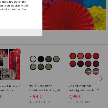
, dass Ihre Daten mit
klären Sie sich mit der
ständlich können Sie
%
tasy Schmink- /
NEU EULENSPIEGEL
NEU EULENSPIEGEL
kzubehör -
Profi-Aqua-Schminke, 20
Profi-Aqua-Schminke, 20
dene Artikel
ml, Weiß- / Schwarz- &
ml, Rot-Töne -
 €
7,99 €
7,99 €
Grau-Töne -
Verschiedene Farben
Verschiedene Farben
(1 l = 399.50 EUR)
(1 l = 399.50 EUR)