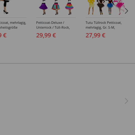
icoat, mehrlagig,
Petticoat-Deluxe /
Tutu Tüllrock Petticoat,
nheitsgröße
Unterrock / Tüll-Rock,
mehrlagig, Gr. S-M,
mehrlagig, knielang -
verschiedene Farben
9 €
29,99 €
27,99 €
Verschiedene Farben