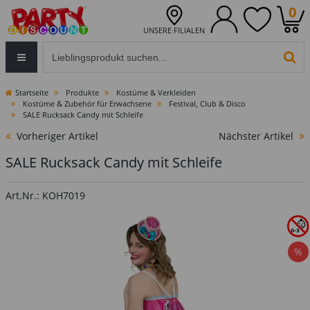
0
UNSERE FILIALEN
Eingabefeld für die Produktsuche im Header
PR
Startseite
Produkte
Kostüme & Verkleiden
Kostüme & Zubehör für Erwachsene
Festival, Club & Disco
SALE Rucksack Candy mit Schleife
Vorheriger Artikel
Nächster Artikel
SALE Rucksack Candy mit Schleife
Art.Nr.: KOH7019
%