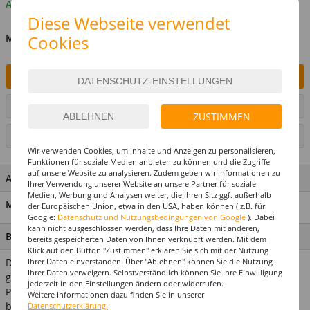
Auf Lager
Diese Webseite verwendet
MENGE
Cookies
IN DEN WARENKORB
ARTIKEL AUF WUNSCHLISTE SETZEN
ZUSTIMMEN
SEITE DRUCKEN
Wir verwenden Cookies, um Inhalte und Anzeigen zu personalisieren,
Funktionen für soziale Medien anbieten zu können und die Zugriffe
auf unsere Website zu analysieren. Zudem geben wir Informationen zu
ARTIKEL MERKMALE & DETAILS
Ihrer Verwendung unserer Website an unsere Partner für soziale
Medien, Werbung und Analysen weiter, die ihren Sitz ggf. außerhalb
Material: 100% Polyester
der Europäischen Union, etwa in den USA, haben können ( z.B. für
Google:
Datenschutz und Nutzungsbedingungen von Google
). Dabei
kann nicht ausgeschlossen werden, dass Ihre Daten mit anderen,
BESCHREIBUNG
bereits gespeicherten Daten von Ihnen verknüpft werden. Mit dem
Klick auf den Button "Zustimmen" erklären Sie sich mit der Nutzung
Die Hippie-Zeit ist bis heute modern: Hemden und T-Shirts, die
Ihrer Daten einverstanden. Über "Ablehnen" können Sie die Nutzung
Ihrer Daten verweigern. Selbstverständlich können Sie Ihre Einwilligung
gebatikt sind, Blumenkränze um den Kopf und Fransen.
jederzeit in den Einstellungen ändern oder widerrufen.
Passend zu Ihrem Outfit gibt es jetzt auch Ohrringe mit langen
Weitere Informationen dazu finden Sie in unserer
braunen Fransen. Die Ohrhaken erfordern Löcher in Ihren
Datenschutzerklärung.