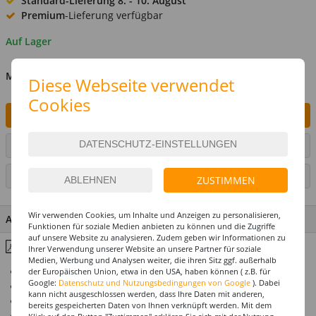
Standard-Lieferung
8. - 10. August
Premium
-Lieferung verfügbar
Auf Lager
MENGE
Diese Webseite verwendet
Cookies
IN DEN WARENKORB
ARTIKEL AUF WUNSCHLISTE SETZEN
SEITE DRUCKEN
ZUSTIMMEN
Wir verwenden Cookies, um Inhalte und Anzeigen zu personalisieren,
ARTIKEL MERKMALE & DETAILS
Funktionen für soziale Medien anbieten zu können und die Zugriffe
auf unsere Website zu analysieren. Zudem geben wir Informationen zu
Inhaltsstoffe & Hinweise
Ihrer Verwendung unserer Website an unsere Partner für soziale
Medien, Werbung und Analysen weiter, die ihren Sitz ggf. außerhalb
Dunkles Kunstblut für Spezialeffekte
der Europäischen Union, etwa in den USA, haben können ( z.B. für
Google:
Datenschutz und Nutzungsbedingungen von Google
). Dabei
Zur Darstellung von Wunden und Verletzungen
kann nicht ausgeschlossen werden, dass Ihre Daten mit anderen,
Leicht aufzutragen
bereits gespeicherten Daten von Ihnen verknüpft werden. Mit dem