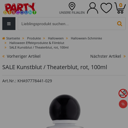
0
UNSERE FILIALEN
Eingabefeld für die Produktsuche im Header
PR
Startseite
Produkte
Halloween
Halloween-Schminke
Halloween Effektprodukte & Filmblut
SALE Kunstblut / Theaterblut, rot, 100ml
Vorheriger Artikel
Nächster Artikel
SALE Kunstblut / Theaterblut, rot, 100ml
Art.Nr.: KHA97778441-029
%