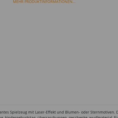
MEHR PRODUKTINFORMATIONEN...
antes Spielzeug mit Laser-Effekt und Blumen- oder Sternmotiven. Di
ne, kindergeburtstag, überraschungen, geschenke, wurfmaterial, fül