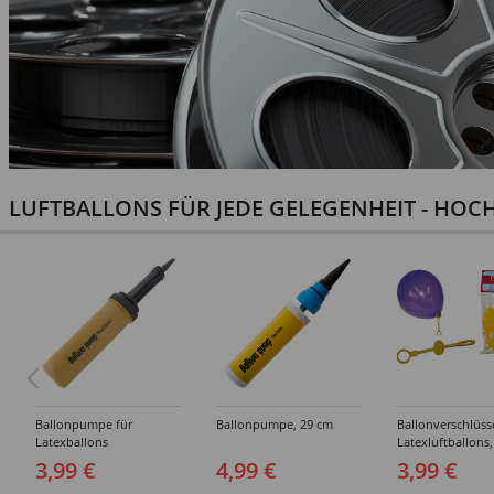
LUFTBALLONS FÜR JEDE GELEGENHEIT - HOCH
Ballonpumpe für
Ballonpumpe, 29 cm
Ballonverschlüss
Latexballons
Latexluftballons,
Stück
3,99 €
4,99 €
3,99 €