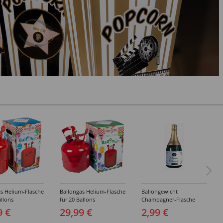
s Helium-Flasche
Ballongas Helium-Flasche
Ballongewicht
allons
für 20 Ballons
Champagner-Flasche
9 €
29,99 €
2,99 €