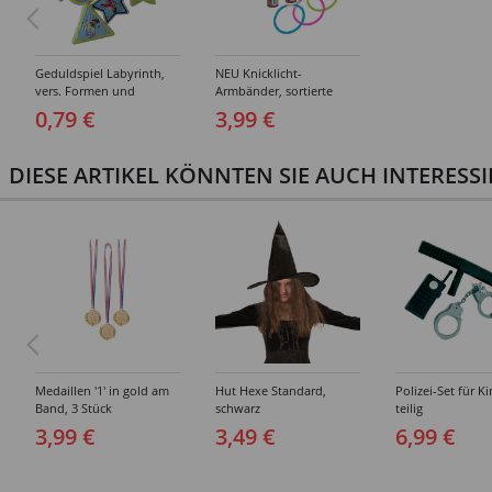
Geduldspiel Labyrinth,
NEU Knicklicht-
vers. Formen und
Armbänder, sortierte
Motive, 1 Stück
Farben, 15 Stück
0,79 €
3,99 €
DIESE ARTIKEL KÖNNTEN SIE AUCH INTERESS
Medaillen '1' in gold am
Hut Hexe Standard,
Polizei-Set für Ki
Band, 3 Stück
schwarz
teilig
3,99 €
3,49 €
6,99 €