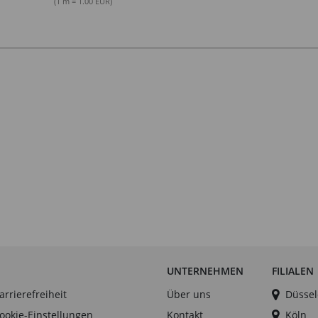
(1 m = 1.00 EUR)
UNTERNEHMEN
FILIALEN
arrierefreiheit
Über uns
Düssel
ookie-Einstellungen
Kontakt
Köln