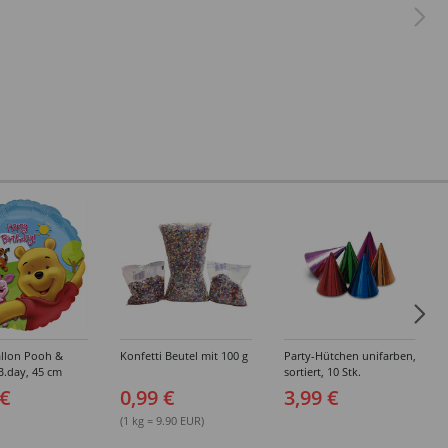
allon Pooh &
Konfetti Beutel mit 100 g
Party-Hütchen unifarben,
B.day, 45 cm
sortiert, 10 Stk.
 €
0,99 €
3,99 €
(1 kg = 9.90 EUR)