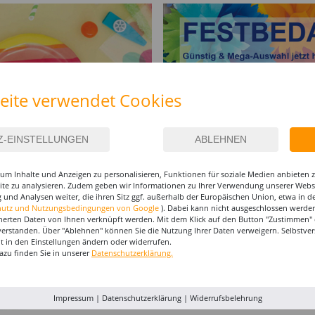
eite verwendet Cookies
um Inhalte und Anzeigen zu personalisieren, Funktionen für soziale Medien anbieten
site zu analysieren. Zudem geben wir Informationen zu Ihrer Verwendung unserer Websi
I-MAKE-UP & ZUBEHÖR
 und Analysen weiter, die ihren Sitz ggf. außerhalb der Europäischen Union, etwa in 
hutz und Nutzungsbedingungen von Google
). Dabei kann nicht ausgeschlossen werden
herten Daten von Ihnen verknüpft werden. Mit dem Klick auf den Button "Zustimmen" er
%
%
%
verstanden. Über "Ablehnen" können Sie die Nutzung Ihrer Daten verweigern. Selbstver
eit in den Einstellungen ändern oder widerrufen.
azu finden Sie in unserer
Datenschutzerklärung.
Impressum
|
Datenschutzerklärung
|
Widerrufsbelehrung