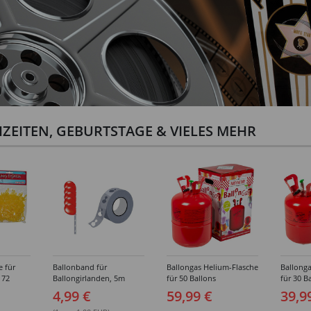
ZEITEN, GEBURTSTAGE & VIELES MEHR
e für
Ballonband für
Ballongas Helium-Flasche
Ballonga
 72
Ballongirlanden, 5m
für 50 Ballons
für 30 B
Deko-Band aus PVC
4,99 €
59,99 €
39,9