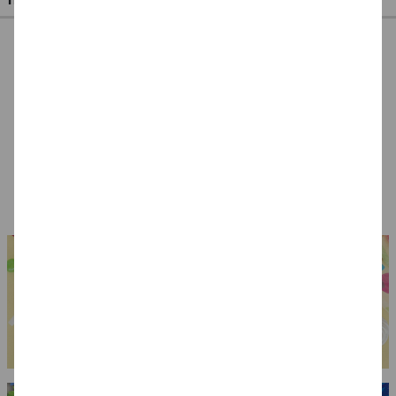
Medaillen '1' in gold
Hut Hexe Standard,
Polizei-Set für
am Band, 3 Stück
schwarz
Kinder 3-teilig
3,99 €
3,49 €
6,99 €