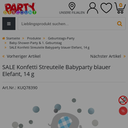
0
UNSERE FILIALEN
Eingabefeld für die Produktsuche im Header
PR
Startseite
Produkte
Geburtstags-Party
Baby-Shower-Party & 1. Geburtstag
SALE Konfetti Streuteile Babyparty blauer Elefant, 14 g
Vorheriger Artikel
Nächster Artikel
SALE Konfetti Streuteile Babyparty blauer
Elefant, 14 g
Art.Nr.: KUQ78390
%