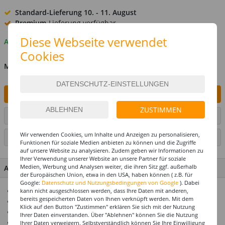
Standard-Lieferung
10. - 11. August
Premium
-Lieferung verfügbar
Diese Webseite verwendet
Auf Lager
Cookies
MENGE
IN DEN WARENKORB
ZUSTIMMEN
ARTIKEL AUF WUNSCHLISTE SETZEN
Wir verwenden Cookies, um Inhalte und Anzeigen zu personalisieren,
SEITE DRUCKEN
Funktionen für soziale Medien anbieten zu können und die Zugriffe
auf unsere Website zu analysieren. Zudem geben wir Informationen zu
Ihrer Verwendung unserer Website an unsere Partner für soziale
Medien, Werbung und Analysen weiter, die ihren Sitz ggf. außerhalb
ARTIKEL MERKMALE & DETAILS
der Europäischen Union, etwa in den USA, haben können ( z.B. für
Google:
Datenschutz und Nutzungsbedingungen von Google
). Dabei
Top-Preis-Leistungsverhältnis
kann nicht ausgeschlossen werden, dass Ihre Daten mit anderen,
bereits gespeicherten Daten von Ihnen verknüpft werden. Mit dem
Für die perfekte Baby-Shower-Party
Klick auf den Button "Zustimmen" erklären Sie sich mit der Nutzung
Alle Artikel abgestimmt im Design
Ihrer Daten einverstanden. Über "Ablehnen" können Sie die Nutzung
Premium-Qualität
Ihrer Daten verweigern. Selbstverständlich können Sie Ihre Einwilligung