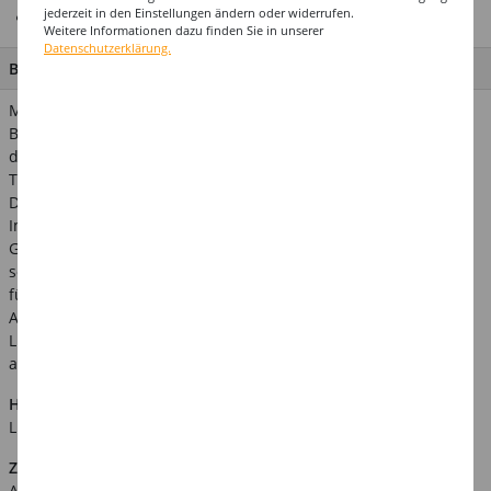
jederzeit in den Einstellungen ändern oder widerrufen.
Prämiertes US-Design
Weitere Informationen dazu finden Sie in unserer
Datenschutzerklärung.
BESCHREIBUNG
Mit den vielen verschiedenen Party-Deko-Artikeln zum Thema
Baby oder Babyshower wird Ihre Party ein voller Erfolg. Durch
die zarten, blauen Farben versprüht die Raum- und
Tischdekoration eine tolle, fröhliche Stimmung!
Die Packung enthält diverse Streuteile, Gesamtgewicht 14g.
Im gleichen Design gibt es folgende Dekorationsartikel für Ihre
Geburtstagsfeier: Tischdecke, Einweg-Pappteller und -becher
sowie Servietten, Tischdekoration, Girlande, Folienballon, Tüten
für Mitgebsel und Banner sowie passende Einladungskarten!
Auch unifarbene Wimpelketten, Strohhalme, Konfetti und
Luftballons aus unserem Programm runden Ihre Deko perfekt
ab.
Hinweis:
Abgebildetes weiteres Zubehör ist nicht im
Lieferumfang enthalten.
Zusätzliche Produktinformationen:
Art.Nr.: KUQ78390