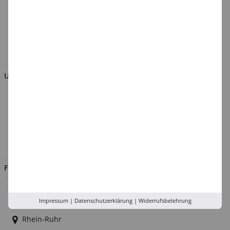
Batterieentsorgung &
Verpackungsverordnung
AGB & Kundeninformation
BESTELLUNG WIDERRUFEN
UNTERNEHMEN
Über uns
Kontakt
Impressum
Jobs
FILIALEN
Düsseldorf
Impressum
|
Datenschutzerklärung
|
Widerrufsbelehrung
Köln
Rhein-Ruhr