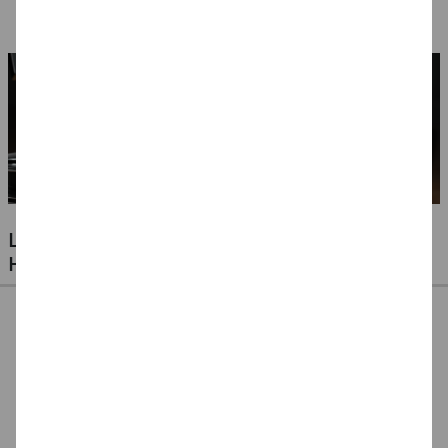
Ausführungen
LUFTBALLONS FÜR JEDE GELEGENHEIT -
HOCHZEITEN, GEBURTSTAGE & VIELES MEHR
Ballonpumpe für
Ballonpumpe, 29 cm
Ballonverschlüsse