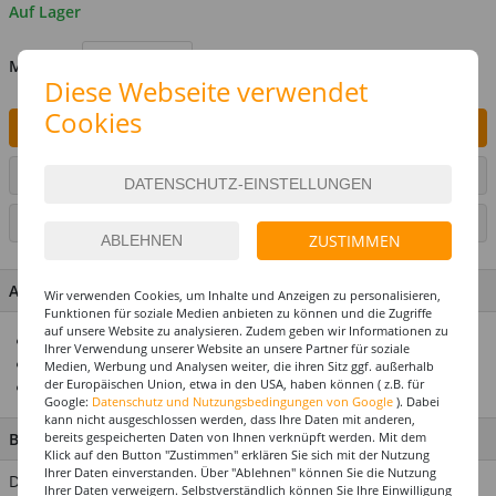
Auf Lager
MENGE
Diese Webseite verwendet
Cookies
IN DEN WARENKORB
ARTIKEL AUF WUNSCHLISTE SETZEN
SEITE DRUCKEN
ZUSTIMMEN
ARTIKEL MERKMALE & DETAILS
Wir verwenden Cookies, um Inhalte und Anzeigen zu personalisieren,
Funktionen für soziale Medien anbieten zu können und die Zugriffe
auf unsere Website zu analysieren. Zudem geben wir Informationen zu
Ideal für Gender-Reveal und Baby-Shower-Partys
Ihrer Verwendung unserer Website an unsere Partner für soziale
Funktioniert mit Druckluft
Medien, Werbung und Analysen weiter, die ihren Sitz ggf. außerhalb
der Europäischen Union, etwa in den USA, haben können ( z.B. für
Erstklassige Qualität
Google:
Datenschutz und Nutzungsbedingungen von Google
). Dabei
kann nicht ausgeschlossen werden, dass Ihre Daten mit anderen,
bereits gespeicherten Daten von Ihnen verknüpft werden. Mit dem
BESCHREIBUNG
Klick auf den Button "Zustimmen" erklären Sie sich mit der Nutzung
Ihrer Daten einverstanden. Über "Ablehnen" können Sie die Nutzung
Durch einen einfachen Dreh werden Konfetti-Streifen und
Ihrer Daten verweigern. Selbstverständlich können Sie Ihre Einwilligung