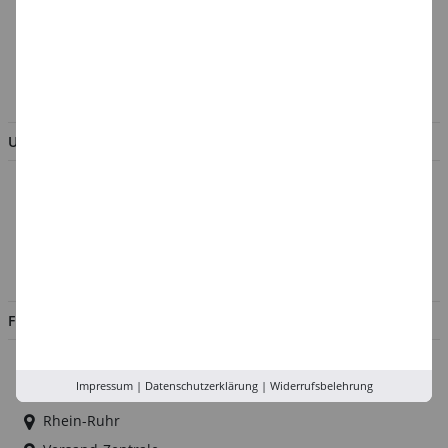
Verpackungsverordnung
AGB & Kundeninformation
BESTELLUNG WIDERRUFEN
UNTERNEHMEN
Über uns
Kontakt
Impressum
Jobs
FILIALEN
Düsseldorf
Impressum
|
Datenschutzerklärung
|
Widerrufsbelehrung
Köln
Rhein-Ruhr