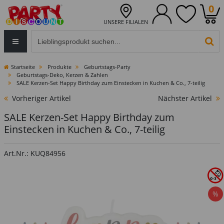
0
UNSERE FILIALEN
Eingabefeld für die Produktsuche im Header
PR
Startseite
Produkte
Geburtstags-Party
Geburtstags-Deko, Kerzen & Zahlen
SALE Kerzen-Set Happy Birthday zum Einstecken in Kuchen & Co., 7-teilig
Vorheriger Artikel
Nächster Artikel
SALE Kerzen-Set Happy Birthday zum
Einstecken in Kuchen & Co., 7-teilig
Art.Nr.: KUQ84956
%