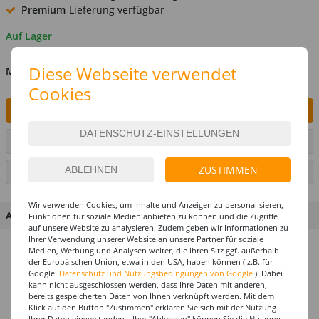
Premium
-Lieferung verfügbar
Auf Lager
Diese Webseite verwendet
MENGE
Cookies
IN DEN WARENKORB
ARTIKEL AUF WUNSCHLISTE SETZEN
ZUSTIMMEN
SEITE DRUCKEN
Wir verwenden Cookies, um Inhalte und Anzeigen zu personalisieren,
ARTIKEL MERKMALE & DETAILS
Funktionen für soziale Medien anbieten zu können und die Zugriffe
auf unsere Website zu analysieren. Zudem geben wir Informationen zu
Ihrer Verwendung unserer Website an unsere Partner für soziale
Alles für Ihre Fest- & Partydekoration aus dem Hause Party-
Medien, Werbung und Analysen weiter, die ihren Sitz ggf. außerhalb
Discount
der Europäischen Union, etwa in den USA, haben können ( z.B. für
Google:
Datenschutz und Nutzungsbedingungen von Google
). Dabei
Erstklassige Qualität zu einem fairen Preis-
kann nicht ausgeschlossen werden, dass Ihre Daten mit anderen,
Leistungsverhältnis
bereits gespeicherten Daten von Ihnen verknüpft werden. Mit dem
Alle Artikel sind perfekt farblich aufeinander abgestimmt
Klick auf den Button "Zustimmen" erklären Sie sich mit der Nutzung
Ihrer Daten einverstanden. Über "Ablehnen" können Sie die Nutzung