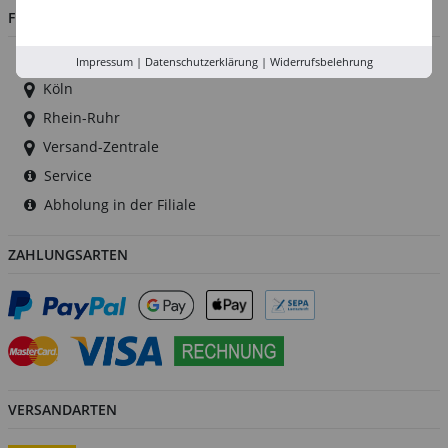
FILIALEN
Düsseldorf
Impressum
|
Datenschutzerklärung
|
Widerrufsbelehrung
Köln
Rhein-Ruhr
Versand-Zentrale
Service
Abholung in der Filiale
ZAHLUNGSARTEN
VERSANDARTEN