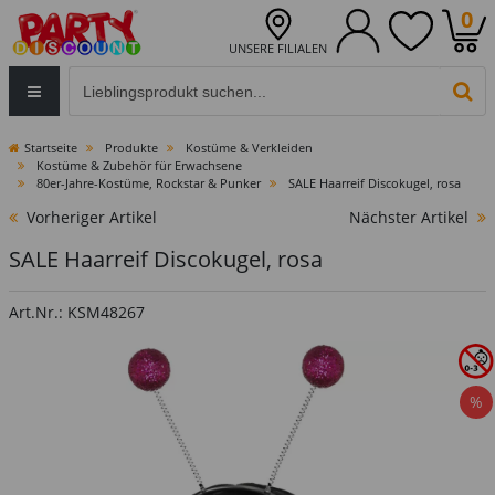
0
UNSERE FILIALEN
Eingabefeld für die Produktsuche im Header
PR
Startseite
Produkte
Kostüme & Verkleiden
Kostüme & Zubehör für Erwachsene
80er-Jahre-Kostüme, Rockstar & Punker
SALE Haarreif Discokugel, rosa
Vorheriger Artikel
Nächster Artikel
SALE Haarreif Discokugel, rosa
Art.Nr.: KSM48267
%