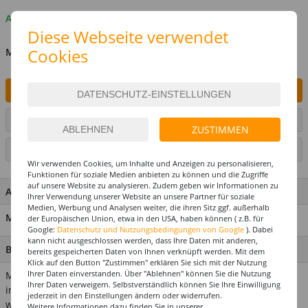
Auf Lager
Diese Webseite verwendet
Cookies
MENGE
IN DEN WARENKORB
ARTIKEL AUF WUNSCHLISTE SETZEN
ZUSTIMMEN
SEITE DRUCKEN
Wir verwenden Cookies, um Inhalte und Anzeigen zu personalisieren,
Funktionen für soziale Medien anbieten zu können und die Zugriffe
auf unsere Website zu analysieren. Zudem geben wir Informationen zu
ARTIKEL MERKMALE & DETAILS
Ihrer Verwendung unserer Website an unsere Partner für soziale
Medien, Werbung und Analysen weiter, die ihren Sitz ggf. außerhalb
Material: 95 % Polyester, 5 % Metall
der Europäischen Union, etwa in den USA, haben können ( z.B. für
Google:
Datenschutz und Nutzungsbedingungen von Google
). Dabei
kann nicht ausgeschlossen werden, dass Ihre Daten mit anderen,
BESCHREIBUNG
bereits gespeicherten Daten von Ihnen verknüpft werden. Mit dem
Klick auf den Button "Zustimmen" erklären Sie sich mit der Nutzung
Ihrer Daten einverstanden. Über "Ablehnen" können Sie die Nutzung
Manchmal reicht ein kleiner Haarreifen für eine super
Ihrer Daten verweigern. Selbstverständlich können Sie Ihre Einwilligung
interessante Verkleidung. Die zwei Glitzerkugeln sind auf einer
jederzeit in den Einstellungen ändern oder widerrufen.
wippenden Spirale am Haarreif befestigt. Diese Glitzerkugeln
Weitere Informationen dazu finden Sie in unserer