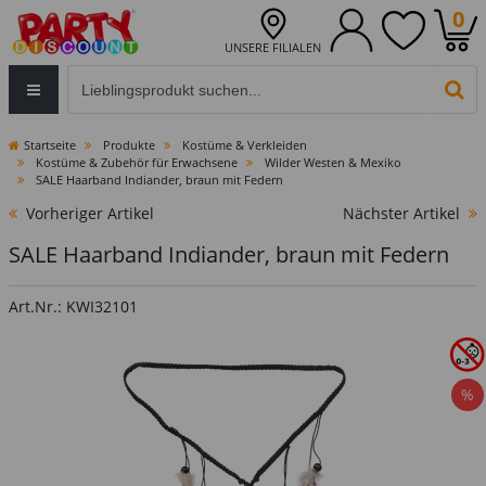
0
UNSERE FILIALEN
Eingabefeld für die Produktsuche im Header
PR
Startseite
Produkte
Kostüme & Verkleiden
Kostüme & Zubehör für Erwachsene
Wilder Westen & Mexiko
SALE Haarband Indiander, braun mit Federn
Vorheriger Artikel
Nächster Artikel
SALE Haarband Indiander, braun mit Federn
Art.Nr.: KWI32101
%