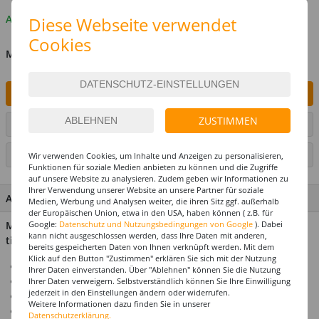
Auf Lager
Diese Webseite verwendet
Cookies
MENGE
IN DEN WARENKORB
ZUSTIMMEN
ARTIKEL AUF WUNSCHLISTE SETZEN
SEITE DRUCKEN
Wir verwenden Cookies, um Inhalte und Anzeigen zu personalisieren,
Funktionen für soziale Medien anbieten zu können und die Zugriffe
auf unsere Website zu analysieren. Zudem geben wir Informationen zu
Ihrer Verwendung unserer Website an unsere Partner für soziale
ARTIKEL MERKMALE & DETAILS
Medien, Werbung und Analysen weiter, die ihren Sitz ggf. außerhalb
der Europäischen Union, etwa in den USA, haben können ( z.B. für
Material: 100% Polyester; Enthält nicht textile Bestandteile
Google:
Datenschutz und Nutzungsbedingungen von Google
). Dabei
kann nicht ausgeschlossen werden, dass Ihre Daten mit anderen,
tierischen Ursprungs: Federn
bereits gespeicherten Daten von Ihnen verknüpft werden. Mit dem
Klick auf den Button "Zustimmen" erklären Sie sich mit der Nutzung
Ideal für Karneval & Fasching
Ihrer Daten einverstanden. Über "Ablehnen" können Sie die Nutzung
Für die perfekte Motto- & Themenparty
Ihrer Daten verweigern. Selbstverständlich können Sie Ihre Einwilligung
jederzeit in den Einstellungen ändern oder widerrufen.
Mega-Auswahl zu jedem Kostümthema
Weitere Informationen dazu finden Sie in unserer
Hochwertiges Design
Datenschutzerklärung.