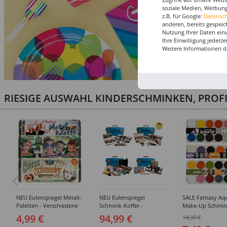
soziale Medien, Werbung
z.B. für Google:
Datensc
anderen, bereits gespeic
Nutzung Ihrer Daten ein
Ihre Einwilligung jederz
Weitere Informationen d
RIESIGE AUSWAHL KINDERSCHMINKEN, PROF
NEU Eulenspiegel Metall-
NEU Eulenspiegel
SALE Fantasy Aq
Paletten - Verschiedene
Schmink-Koffer -
Make-Up Schmin
Sets
Verschiedene
Wasserbasis, Mal
4,99 €
94,99 €
14,99 €
Ausführungen
Paletten - Versc