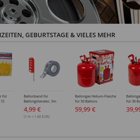
ZEITEN, GEBURTSTAGE & VIELES MEHR
e für
Ballonband für
Ballongas Helium-Flasche
Ballonga
 72
Ballongirlanden, 5m
für 50 Ballons
für 30 B
Deko-Band aus PVC
4,99 €
59,99 €
39,9
(1 m = 1.00 EUR)