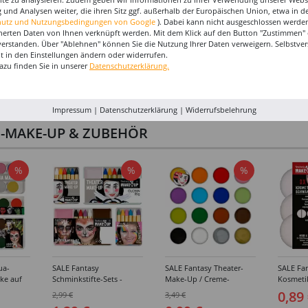
 und Analysen weiter, die ihren Sitz ggf. außerhalb der Europäischen Union, etwa in 
hutz und Nutzungsbedingungen von Google
). Dabei kann nicht ausgeschlossen werden
herten Daten von Ihnen verknüpft werden. Mit dem Klick auf den Button "Zustimmen" er
verstanden. Über "Ablehnen" können Sie die Nutzung Ihrer Daten verweigern. Selbstver
eit in den Einstellungen ändern oder widerrufen.
azu finden Sie in unserer
Datenschutzerklärung.
Impressum
|
Datenschutzerklärung
|
Widerrufsbelehrung
I-MAKE-UP & ZUBEHÖR
%
%
%
ua-
SALE Fantasy
SALE Fantasy Theater-
SALE Fan
ke auf
Schminkstifte-Sets -
Make-Up / Creme-
Kosmeti
kästen /
Verschiedene
Schminke auf Fettbasis,
Verschie
0,89
2,99 €
3,49 €
hiedene
Ausführungen
25g - Verschiedene