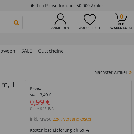
Top Preise für über 50.000 Artikel
0
PRODUKTSUCHE STARTEN
ANMELDEN
WUNSCHLISTE
WARENKORB
loween
SALE
Gutscheine
Nächster Artikel
 m, 1
Preis:
3,49 €
Statt:
0,99 €
(1 m = 0.17 EUR)
inkl. MwSt.
zzgl. Versandkosten
Kostenlose Lieferung ab
69,-€