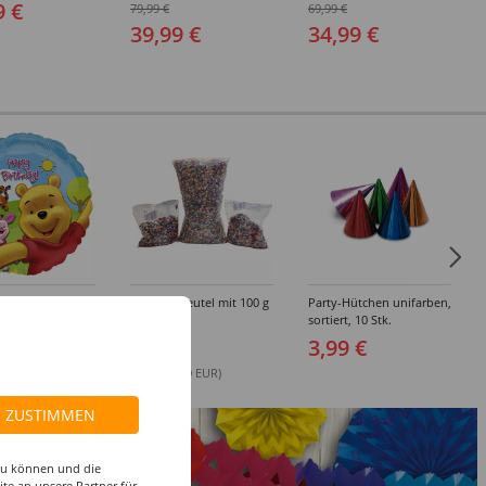
edene Größen
- Verschiedene Größen
Verschiedene Größen
9 €
79,99 €
69,99 €
(48-64)
(48-64)
39,99 €
34,99 €
allon Pooh &
Konfetti Beutel mit 100 g
Party-Hütchen unifarben,
B.day, 45 cm
sortiert, 10 Stk.
 €
0,99 €
3,99 €
(1 kg = 9.90 EUR)
ZUSTIMMEN
 zu können und die
te an unsere Partner für