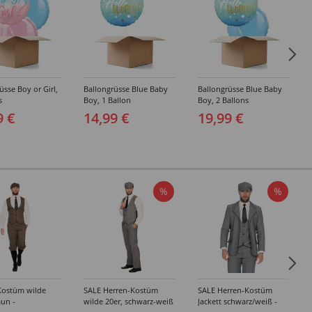
üsse Boy or Girl,
Ballongrüsse Blue Baby
Ballongrüsse Blue Baby
s
Boy, 1 Ballon
Boy, 2 Ballons
9 €
14,99 €
19,99 €
%
%
Kostüm wilde
SALE Herren-Kostüm
SALE Herren-Kostüm
aun -
wilde 20er, schwarz-weiß
Jackett schwarz/weiß -