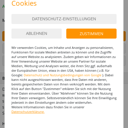
Cookies
Auf Lager
MENGE
ZUSTIMMEN
IN DEN WARENKORB
Wir verwenden Cookies, um Inhalte und Anzeigen zu personalisieren,
ARTIKEL AUF WUNSCHLISTE SETZEN
Funktionen für soziale Medien anbieten zu können und die Zugriffe
auf unsere Website zu analysieren. Zudem geben wir Informationen zu
SEITE DRUCKEN
Ihrer Verwendung unserer Website an unsere Partner für soziale
Medien, Werbung und Analysen weiter, die ihren Sitz ggf. außerhalb
der Europäischen Union, etwa in den USA, haben können ( z.B. für
Google:
Datenschutz und Nutzungsbedingungen von Google
). Dabei
BESCHREIBUNG
kann nicht ausgeschlossen werden, dass Ihre Daten mit anderen,
bereits gespeicherten Daten von Ihnen verknüpft werden. Mit dem
Die Piraten sind los! Dieser coole Schriftzug aus Pappe zeigt,
Klick auf den Button "Zustimmen" erklären Sie sich mit der Nutzung
Ihrer Daten einverstanden. Über "Ablehnen" können Sie die Nutzung
wer hier das Sagen hat. Das Buchstaben-Banner lässt sich
Ihrer Daten verweigern. Selbstverständlich können Sie Ihre Einwilligung
super für die Deko von Piraten-Partys einsetzen. An den Seiten
jederzeit in den Einstellungen ändern oder widerrufen.
sitzt ein grüner Papagei auf einer mit Goldmüntzen gefüllen
Weitere Informationen dazu finden Sie in unserer
Datenschutzerklärung.
Schatztruhe. Länge 165 cm.
Hinweis:
Abgebildetes weiteres Zubehör ist nicht im