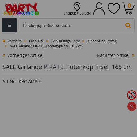
0
UNSERE FILIALEN
Eingabefeld für die Produktsuche im Header
PR
Startseite
Produkte
Geburtstags-Party
Kinder-Geburtstag
SALE Girlande PIRATE, Totenkopfinsel, 165 cm
Vorheriger Artikel
Nächster Artikel
SALE Girlande PIRATE, Totenkopfinsel, 165 cm
Art.Nr.: KBO74180
%