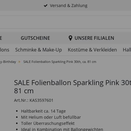
Versand & Zahlung
tsuche im Header
E
GUTSCHEINE
UNSERE FILIALEN
llons
Schminke & Make-Up
Kostüme & Verkleiden
Hal
y-Birthday
SALE Folienballon Sparkling Pink 30th, ca. 81 cm
SALE Folienballon Sparkling Pink 30t
81 cm
Art.Nr.: KAS3597601
Haltbarkeit ca. 14 Tage
Mit Helium oder Luft befüllbar
Toller Überraschungseffekt
Ideal in Kombination mit Ballongewichten