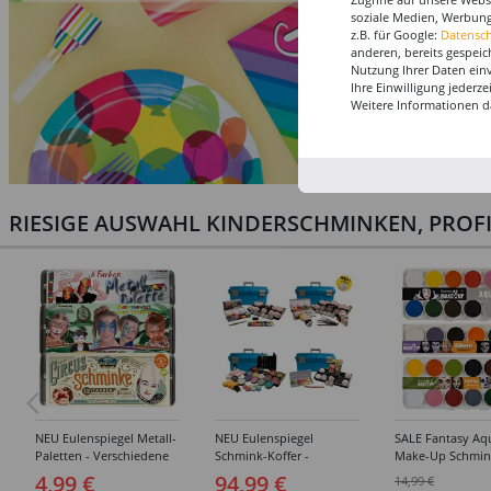
soziale Medien, Werbung
z.B. für Google:
Datensc
anderen, bereits gespeic
Nutzung Ihrer Daten ein
Ihre Einwilligung jederz
Weitere Informationen d
RIESIGE AUSWAHL KINDERSCHMINKEN, PROF
NEU Eulenspiegel Metall-
NEU Eulenspiegel
SALE Fantasy Aq
Paletten - Verschiedene
Schmink-Koffer -
Make-Up Schmin
Sets
Verschiedene
Wasserbasis, Mal
4,99 €
94,99 €
14,99 €
Ausführungen
Paletten - Versc