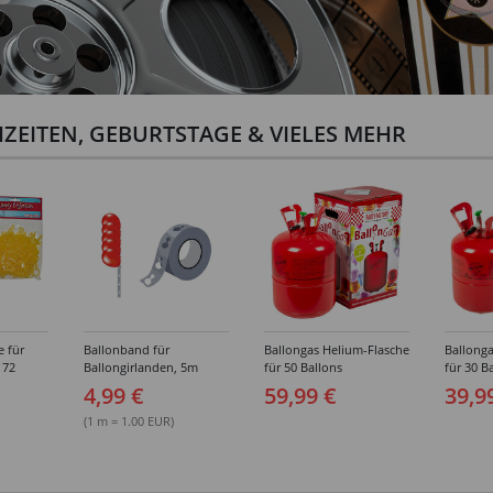
ZEITEN, GEBURTSTAGE & VIELES MEHR
e für
Ballonband für
Ballongas Helium-Flasche
Ballonga
 72
Ballongirlanden, 5m
für 50 Ballons
für 30 B
Deko-Band aus PVC
4,99 €
59,99 €
39,9
(1 m = 1.00 EUR)