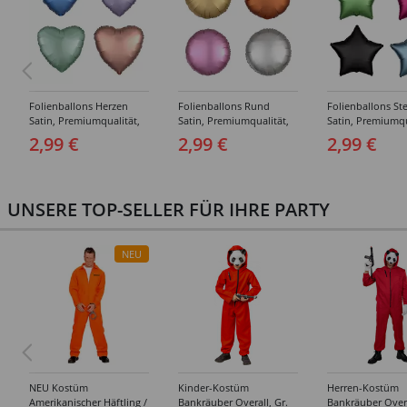
Folienballons Herzen
Folienballons Rund
Folienballons St
Satin, Premiumqualität,
Satin, Premiumqualität,
Satin, Premiumqu
beidseitig bedruckt,
beidseitig bedruckt,
beidseitig bedruc
2,99 €
2,99 €
2,99 €
Größe: ca. 43 cm -
Größe: ca. 43 cm -
Größe: ca. 45 cm 
Verschiedene Farben
Verschiedene Farben
Verschiedene Fa
UNSERE TOP-SELLER FÜR IHRE PARTY
NEU
NEU Kostüm
Kinder-Kostüm
Herren-Kostüm
Amerikanischer Häftling /
Bankräuber Overall, Gr.
Bankräuber Overa