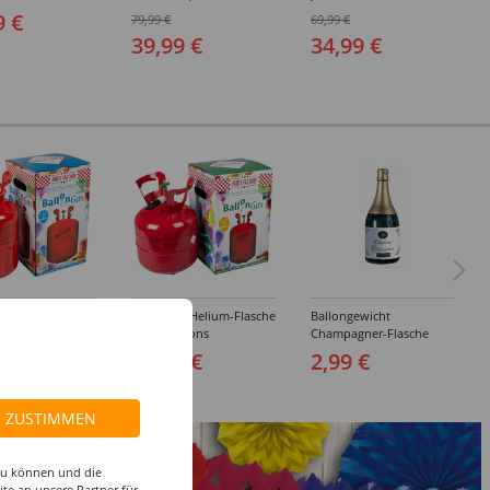
edene Größen
- Verschiedene Größen
Verschiedene Größen
9 €
79,99 €
69,99 €
(48-64)
(48-64)
39,99 €
34,99 €
s Helium-Flasche
Ballongas Helium-Flasche
Ballongewicht
allons
für 20 Ballons
Champagner-Flasche
9 €
29,99 €
2,99 €
ZUSTIMMEN
 zu können und die
te an unsere Partner für