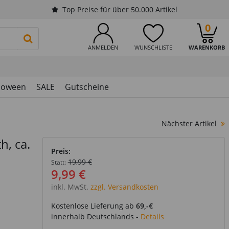
Top Preise für über 50.000 Artikel
0
PRODUKTSUCHE STARTEN
ANMELDEN
WUNSCHLISTE
WARENKORB
loween
SALE
Gutscheine
Nächster Artikel
h, ca.
Preis:
19,99 €
Statt:
9,99 €
inkl. MwSt.
zzgl. Versandkosten
Kostenlose Lieferung ab
69,-€
innerhalb Deutschlands -
Details