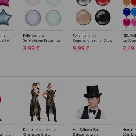
erne
Folienballons
Folienballons /
NEU Foli
alität,
Seifenblasen Kristall, ca.
Kugelballons rund, Orbz,
ca. 38cm
kt,
35 cm - Verschiedene
Unifarben, ca. 40 cm -
verschi
3,99 €
9,99 €
2,49
-
Farben
Verschiedene Farben
rben
Damen-Kostüm Kleid
Hut Zylinder Byron
Herren-
ll, bis
Charleston Glanz -
Deluxe, schwarz
20er, br