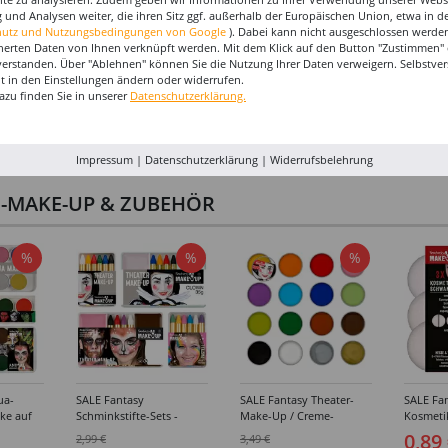
 und Analysen weiter, die ihren Sitz ggf. außerhalb der Europäischen Union, etwa in 
hutz und Nutzungsbedingungen von Google
). Dabei kann nicht ausgeschlossen werden
herten Daten von Ihnen verknüpft werden. Mit dem Klick auf den Button "Zustimmen" er
verstanden. Über "Ablehnen" können Sie die Nutzung Ihrer Daten verweigern. Selbstver
eit in den Einstellungen ändern oder widerrufen.
azu finden Sie in unserer
Datenschutzerklärung.
Impressum
|
Datenschutzerklärung
|
Widerrufsbelehrung
I-MAKE-UP & ZUBEHÖR
%
%
%
ua-
SALE Fantasy
SALE Fantasy Theater-
SALE Fan
ke auf
Schminkstifte-Sets -
Make-Up / Creme-
Kosmeti
kästen /
Verschiedene
Schminke auf Fettbasis,
Verschie
0,89
2,99 €
3,49 €
hiedene
Ausführungen
25g - Verschiedene