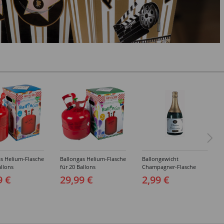
s Helium-Flasche
Ballongas Helium-Flasche
Ballongewicht
allons
für 20 Ballons
Champagner-Flasche
9 €
29,99 €
2,99 €