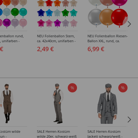
enballon rund,
NEU Folienballon Stern,
NEU Folienballon Riesen-
, unifarben -
ca. 42x40cm, unifarben -
Ballon XXL, rund, ca.
edene Farben
verschiedene Farben
75x75cm, unifarben -
 €
2,49 €
6,99 €
verschiedene Farben
%
%
Kostüm wilde
SALE Herren-Kostüm
SALE Herren-Kostüm
aun -
wilde 20er, schwarz-weiß
Jackett schwarz/weiß -