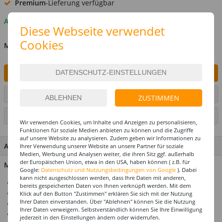
Premium
-Lieferung verfügbar
Auf Lager
Diese Webseite verwendet
Cookies
MENGE
IN DEN WARENKORB
ARTIKEL AUF WUNSCHLISTE SETZEN
ZUSTIMMEN
SEITE DRUCKEN
Wir verwenden Cookies, um Inhalte und Anzeigen zu personalisieren,
Funktionen für soziale Medien anbieten zu können und die Zugriffe
auf unsere Website zu analysieren. Zudem geben wir Informationen zu
ARTIKEL MERKMALE & DETAILS
Ihrer Verwendung unserer Website an unsere Partner für soziale
Medien, Werbung und Analysen weiter, die ihren Sitz ggf. außerhalb
der Europäischen Union, etwa in den USA, haben können ( z.B. für
Material: 100 % Polyester
Google:
Datenschutz und Nutzungsbedingungen von Google
). Dabei
kann nicht ausgeschlossen werden, dass Ihre Daten mit anderen,
Für die perfekte Motto- & Themenparty
bereits gespeicherten Daten von Ihnen verknüpft werden. Mit dem
Alle Artikel abgestimmt im Design
Klick auf den Button "Zustimmen" erklären Sie sich mit der Nutzung
Ihrer Daten einverstanden. Über "Ablehnen" können Sie die Nutzung
Premium-Qualität
Ihrer Daten verweigern. Selbstverständlich können Sie Ihre Einwilligung
Top-Preis-Leistungsverhältnis
jederzeit in den Einstellungen ändern oder widerrufen.