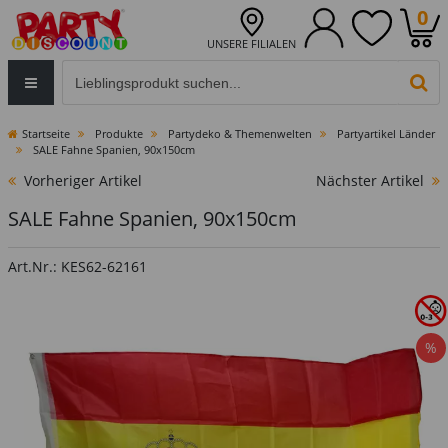
0
UNSERE FILIALEN
Eingabefeld für die Produktsuche im Header
PR
Startseite
Produkte
Partydeko & Themenwelten
Partyartikel Länder
SALE Fahne Spanien, 90x150cm
Vorheriger Artikel
Nächster Artikel
SALE Fahne Spanien, 90x150cm
Art.Nr.: KES62-62161
%