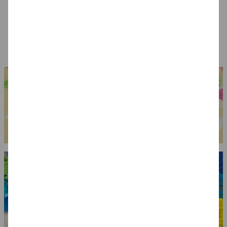
Brille Rock 'n Roll
Brille Polizei,
Hut Al Capone,
Star, gold
verspiegelt
schwarz,
Einheitsgröße
4,99 €
4,99 €
6,99 €