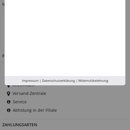
UNTERNEHMEN
Über uns
Kontakt
Impressum
Jobs
FILIALEN
Düsseldorf
Köln
Impressum
|
Datenschutzerklärung
|
Widerrufsbelehrung
Rhein-Ruhr
Versand-Zentrale
Service
Abholung in der Filiale
ZAHLUNGSARTEN